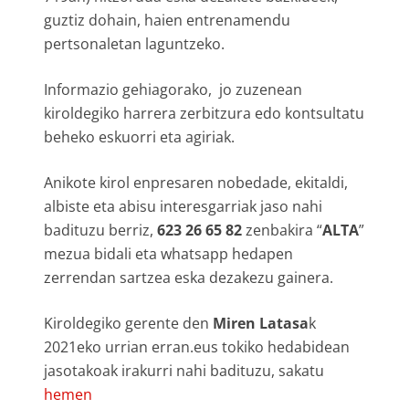
guztiz dohain, haien entrenamendu
pertsonaletan laguntzeko.
Informazio gehiagorako, jo zuzenean
kiroldegiko harrera zerbitzura edo kontsultatu
beheko eskuorri eta agiriak.
Anikote kirol enpresaren nobedade, ekitaldi,
albiste eta abisu interesgarriak jaso nahi
badituzu berriz,
623 26 65 82
zenbakira “
ALTA
”
mezua bidali eta whatsapp hedapen
zerrendan sartzea eska dezakezu gainera.
Kiroldegiko gerente den
Miren Latasa
k
2021eko urrian erran.eus tokiko hedabidean
jasotakoak irakurri nahi badituzu, sakatu
hemen