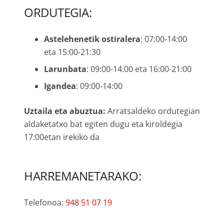
ORDUTEGIA:
Astelehenetik ostiralera
: 07:00-14:00
eta 15:00-21:30
Larunbata
: 09:00-14:00 eta 16:00-21:00
Igandea
: 09:00-14:00
Uztaila eta abuztua:
Arratsaldeko ordutegian
aldaketatxo bat egiten dugu eta kiroldegia
17:00etan irekiko da
HARREMANETARAKO:
Telefonoa:
948 51 07 19