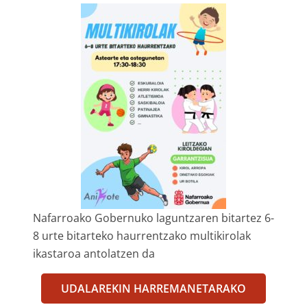
Nafarroako Gobernuko laguntzaren bitartez 6-
8 urte bitarteko haurrentzako multikirolak
ikastaroa antolatzen da
UDALAREKIN HARREMANETARAKO