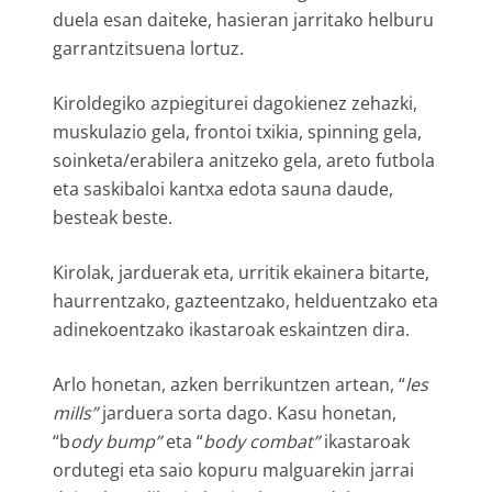
duela esan daiteke, hasieran jarritako helburu
garrantzitsuena lortuz.
Kiroldegiko azpiegiturei dagokienez zehazki,
muskulazio gela, frontoi txikia, spinning gela,
soinketa/erabilera anitzeko gela, areto futbola
eta saskibaloi kantxa edota sauna daude,
besteak beste.
Kirolak, jarduerak eta, urritik ekainera bitarte,
haurrentzako, gazteentzako, helduentzako eta
adinekoentzako ikastaroak eskaintzen dira.
Arlo honetan, azken berrikuntzen artean, “
les
mills”
jarduera sorta dago. Kasu honetan,
“b
ody bump”
eta “
body combat”
ikastaroak
ordutegi eta saio kopuru malguarekin jarrai