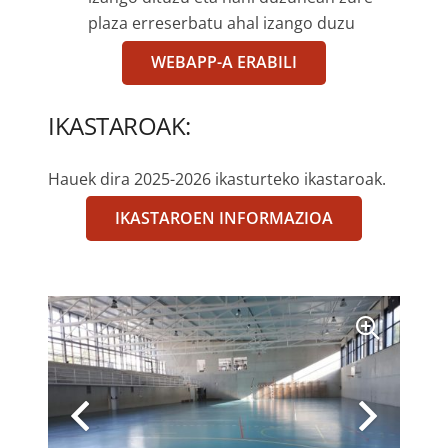
plaza erreserbatu ahal izango duzu
WEBAPP-A ERABILI
IKASTAROAK:
Hauek dira 2025-2026 ikasturteko ikastaroak.
IKASTAROEN INFORMAZIOA