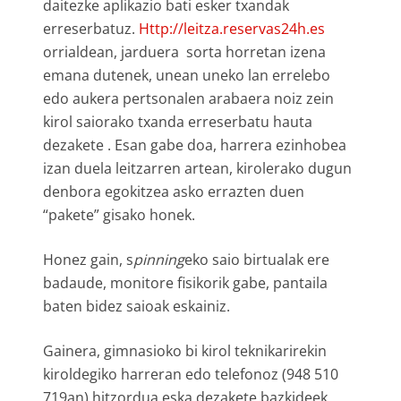
daitezke aplikazio bati esker txandak
erreserbatuz.
Http://leitza.reservas24h.es
orrialdean, jarduera sorta horretan izena
emana dutenek, unean uneko lan errelebo
edo aukera pertsonalen arabaera noiz zein
kirol saiorako txanda erreserbatu hauta
dezakete . Esan gabe doa, harrera ezinhobea
izan duela leitzarren artean, kirolerako dugun
denbora egokitzea asko errazten duen
“pakete” gisako honek.
Honez gain, s
pinning
eko saio birtualak ere
badaude, monitore fisikorik gabe, pantaila
baten bidez saioak eskainiz.
Gainera, gimnasioko bi kirol teknikarirekin
kiroldegiko harreran edo telefonoz (948 510
719an) hitzordua eska dezakete bazkideek,