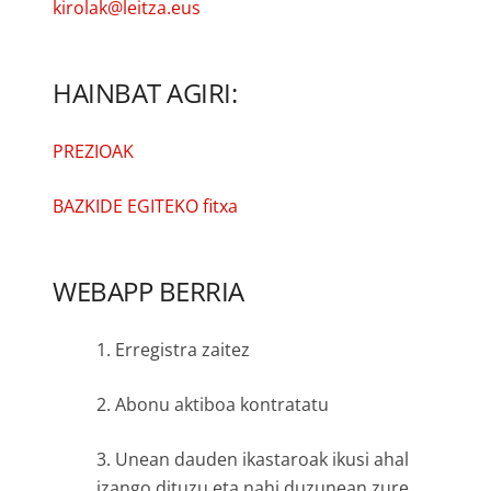
kirolak@leitza.eus
HAINBAT AGIRI:
PREZIOAK
BAZKIDE EGITEKO fitxa
WEBAPP BERRIA
1. Erregistra zaitez
2. Abonu aktiboa kontratatu
3. Unean dauden ikastaroak ikusi ahal
izango dituzu eta nahi duzunean zure