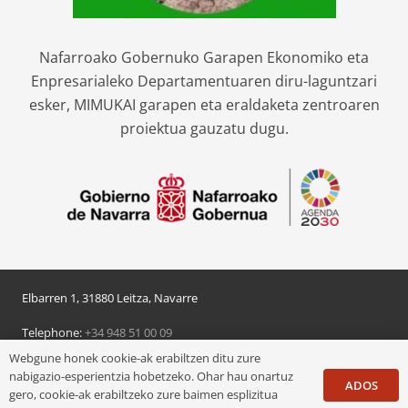
Nafarroako Gobernuko Garapen Ekonomiko eta
Enpresarialeko Departamentuaren diru-laguntzari
esker, MIMUKAI garapen eta eraldaketa zentroaren
proiektua gauzatu dugu.
Elbarren 1, 31880 Leitza, Navarre
Telephone:
+34 948 51 00 09
Webgune honek cookie-ak erabiltzen ditu zure
© 2024 Leitzako udala
nabigazio-esperientzia hobetzeko. Ohar hau onartuz
ADOS
gero, cookie-ak erabiltzeko zure baimen esplizitua
Pribatutasun politika
/
Lege oharra
/
Cookie politika