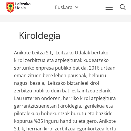
Euskara
Kiroldegia
Anikote Leitza S.L, Leitzako Udalak bertako
kirol zerbitzua eta azpiegiturak kudeatzeko
sorturiko enpresa publiko bat da. 2016.urtean
eman zituen bere lehen pausoak, helburu
nagusi bezala, Leitzako biztanleei kirol
zerbitzu publiko duin bat eskaintzea zelarik.
Lau urteren ondoren, herriko kirol azpiegitura
garrantzitsuenetan (kiroldegia, igerilekua eta
pilotalekua) hobekuntzak burutu eta bazkide
kopurua %35 inguru handitu eta gero, Anikote
S.L-k, herrian kirol zerbitzua egonkortzea lortu