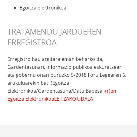
Egoitza elektronikoa
TRATAMENDU JARDUEREN
ERREGISTROA
Erregistro hau argitara eman beharko da,
Gardentasunari, informazio publikoa eskuratzeari
eta gobernu onari buruzko 5/2018 Foru Legearen 6.
artikuluarekin bat: (Egoitza
Elektronikoa/Gardentasuna/Datu Babesa
-(r)en
Egoitza ElektronikoaLEITZAKO UDALA