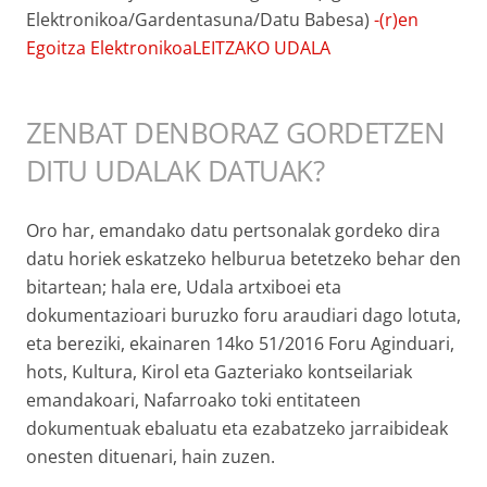
Elektronikoa/Gardentasuna/Datu Babesa)
-(r)en
Egoitza ElektronikoaLEITZAKO UDALA
ZENBAT DENBORAZ GORDETZEN
DITU UDALAK DATUAK?
Oro har, emandako datu pertsonalak gordeko dira
datu horiek eskatzeko helburua betetzeko behar den
bitartean; hala ere, Udala artxiboei eta
dokumentazioari buruzko foru araudiari dago lotuta,
eta bereziki, ekainaren 14ko 51/2016 Foru Aginduari,
hots, Kultura, Kirol eta Gazteriako kontseilariak
emandakoari, Nafarroako toki entitateen
dokumentuak ebaluatu eta ezabatzeko jarraibideak
onesten dituenari, hain zuzen.