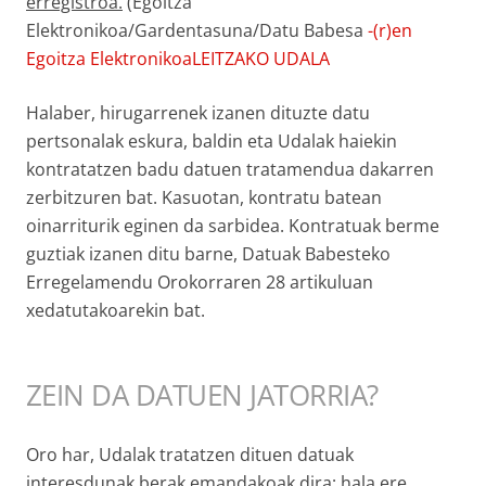
erregistroa.
(Egoitza
Elektronikoa/Gardentasuna/Datu Babesa
-(r)en
Egoitza ElektronikoaLEITZAKO UDALA
Halaber, hirugarrenek izanen dituzte datu
pertsonalak eskura, baldin eta Udalak haiekin
kontratatzen badu datuen tratamendua dakarren
zerbitzuren bat. Kasuotan, kontratu batean
oinarriturik eginen da sarbidea. Kontratuak berme
guztiak izanen ditu barne, Datuak Babesteko
Erregelamendu Orokorraren 28 artikuluan
xedatutakoarekin bat.
ZEIN DA DATUEN JATORRIA?
Oro har, Udalak tratatzen dituen datuak
interesdunak berak emandakoak dira; hala ere,