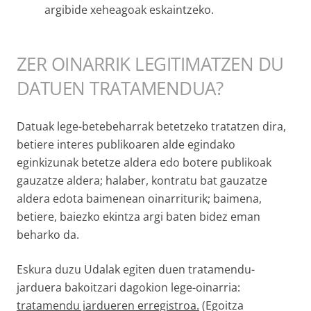
argibide xeheagoak eskaintzeko.
ZER OINARRIK LEGITIMATZEN DU
DATUEN TRATAMENDUA?
Datuak lege-betebeharrak betetzeko tratatzen dira,
betiere interes publikoaren alde egindako
eginkizunak betetze aldera edo botere publikoak
gauzatze aldera; halaber, kontratu bat gauzatze
aldera edota baimenean oinarriturik; baimena,
betiere, baiezko ekintza argi baten bidez eman
beharko da.
Eskura duzu Udalak egiten duen tratamendu-
jarduera bakoitzari dagokion lege-oinarria:
tratamendu jardueren erregistroa.
(Egoitza