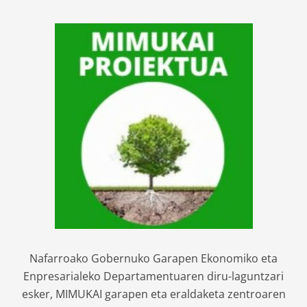
Nafarroako Gobernuko Garapen Ekonomiko eta
Enpresarialeko Departamentuaren diru-laguntzari
esker, MIMUKAI garapen eta eraldaketa zentroaren