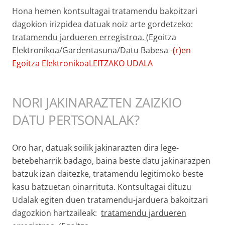
Hona hemen kontsultagai tratamendu bakoitzari
dagokion irizpidea datuak noiz arte gordetzeko:
tratamendu jardueren erregistroa.
(Egoitza
Elektronikoa/Gardentasuna/Datu Babesa
-(r)en
Egoitza ElektronikoaLEITZAKO UDALA
NORI JAKINARAZTEN ZAIZKIO
DATU PERTSONALAK?
Oro har, datuak soilik jakinarazten dira lege-
betebeharrik badago, baina beste datu jakinarazpen
batzuk izan daitezke, tratamendu legitimoko beste
kasu batzuetan oinarrituta. Kontsultagai dituzu
Udalak egiten duen tratamendu-jarduera bakoitzari
dagozkion hartzaileak:
tratamendu jardueren