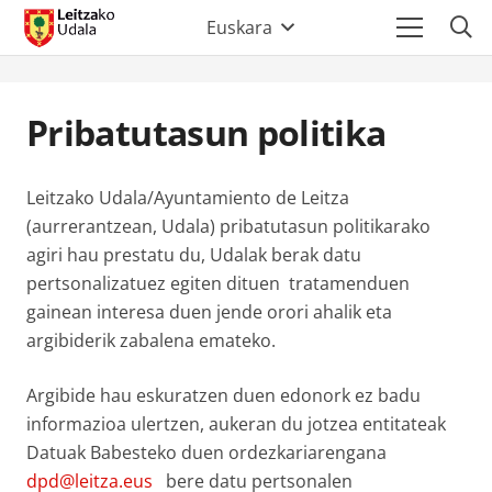
Euskara
Pribatutasun politika
Leitzako Udala/Ayuntamiento de Leitza
(aurrerantzean, Udala) pribatutasun politikarako
agiri hau prestatu du, Udalak berak datu
pertsonalizatuez egiten dituen tratamenduen
gainean interesa duen jende orori ahalik eta
argibiderik zabalena emateko.
Argibide hau eskuratzen duen edonork ez badu
informazioa ulertzen, aukeran du jotzea entitateak
Datuak Babesteko duen ordezkariarengana
dpd@leitza.eus
bere datu pertsonalen