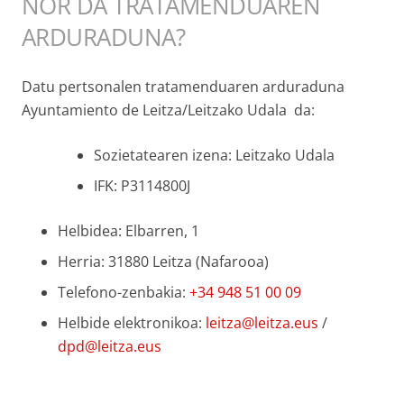
NOR DA TRATAMENDUAREN
ARDURADUNA?
Datu pertsonalen tratamenduaren arduraduna
Ayuntamiento de Leitza/Leitzako Udala da:
Sozietatearen izena: Leitzako Udala
IFK:
P3114800J
Helbidea:
Elbarren, 1
Herria: 31880 Leitza (Nafarooa)
Telefono-zenbakia:
+34 948 51 00 09
Helbide elektronikoa:
leitza@leitza.eus
/
dpd@leitza.eus