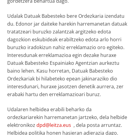
gordetzera behartua dago.
Udalak Datuak Babesteko bere Ordezkaria izendatu
du. Edonor jar daiteke harekin harremanetan datuak
tratatzeari buruzko zalantzak argitzeko edota
dagozkion eskubideak erabiltzeko edota arlo horri
buruzko iradokizun nahiz erreklamazio oro egiteko.
Interesdunak erreklamazioa egin dezake huraxe
Datuak Babesteko Espainiako Agentzian aurkeztu
baino lehen. Kasu horretan, Datuak Babesteko
Ordezkariak bi hilabeteko epean jakinaraziko dio
interesdunari, huraxe jasotzen denetik aurrera, zer
erabaki hartu den erreklamazioari buruz.
Udalaren helbidea erabili beharko da
ordezkariarekin harremanetan jartzeko, dela helbide
elektronikoz
dpd@leitza.eus
, dela posta arruntaz.
Helbidea politika honen hasieran adierazia dago.