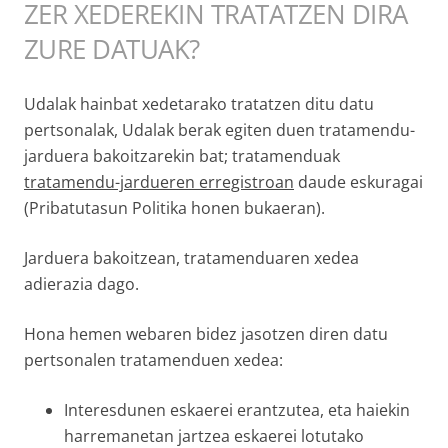
ZER XEDEREKIN TRATATZEN DIRA
ZURE DATUAK?
Udalak hainbat xedetarako tratatzen ditu datu
pertsonalak, Udalak berak egiten duen tratamendu-
jarduera bakoitzarekin bat; tratamenduak
tratamendu-jardueren erregistroan
daude eskuragai
(Pribatutasun Politika honen bukaeran).
Jarduera bakoitzean, tratamenduaren xedea
adierazia dago.
Hona hemen webaren bidez jasotzen diren datu
pertsonalen tratamenduen xedea:
Interesdunen eskaerei erantzutea, eta haiekin
harremanetan jartzea eskaerei lotutako