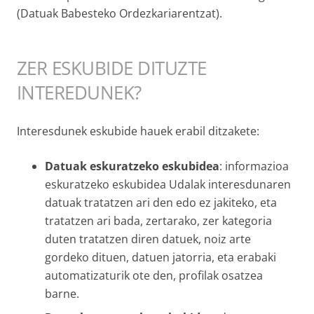
(Datuak Babesteko Ordezkariarentzat).
ZER ESKUBIDE DITUZTE
INTEREDUNEK?
Interesdunek eskubide hauek erabil ditzakete:
Datuak eskuratzeko eskubidea
: informazioa
eskuratzeko eskubidea Udalak interesdunaren
datuak tratatzen ari den edo ez jakiteko, eta
tratatzen ari bada, zertarako, zer kategoria
duten tratatzen diren datuek, noiz arte
gordeko dituen, datuen jatorria, eta erabaki
automatizaturik ote den, profilak osatzea
barne.