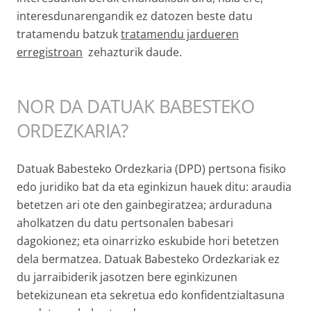
interesdunarengandik ez datozen beste datu
tratamendu batzuk
tratamendu jardueren
erregistroan
zehazturik daude.
NOR DA DATUAK BABESTEKO
ORDEZKARIA?
Datuak Babesteko Ordezkaria (DPD) pertsona fisiko
edo juridiko bat da eta eginkizun hauek ditu: araudia
betetzen ari ote den gainbegiratzea; arduraduna
aholkatzen du datu pertsonalen babesari
dagokionez; eta oinarrizko eskubide hori betetzen
dela bermatzea. Datuak Babesteko Ordezkariak ez
du jarraibiderik jasotzen bere eginkizunen
betekizunean eta sekretua edo konfidentzialtasuna