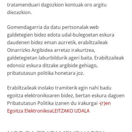
tratamenduari dagozkion kontuak oro argitu
diezazkion.
Gomendagarria da datu pertsonalak web
galdetegien bidez edota udal-bulegoetan eskura
daudenen bidez eman aurretik, erabiltzaileak
Oinarrizko Argibidea arretaz irakurtzea,
galdetegietan laburbildurik ageri baita. Erabiltzaileak
edonoiz eskura ditzake argibide gehiago,
pribatutasun politika honetara joz.
Erabiltzaileak inolako tramiterik egin nahi badu
egoitza elektronikoaren bidez, bertan eskura dagoen
Pribatutasun Politika izanen du irakurgai
-(r)en
Egoitza ElektronikoaLEITZAKO UDALA