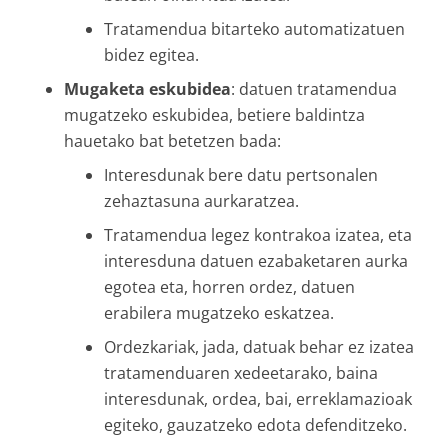
Tratamendua bitarteko automatizatuen
bidez egitea.
Mugaketa eskubidea
: datuen tratamendua
mugatzeko eskubidea, betiere baldintza
hauetako bat betetzen bada:
Interesdunak bere datu pertsonalen
zehaztasuna aurkaratzea.
Tratamendua legez kontrakoa izatea, eta
interesduna datuen ezabaketaren aurka
egotea eta, horren ordez, datuen
erabilera mugatzeko eskatzea.
Ordezkariak, jada, datuak behar ez izatea
tratamenduaren xedeetarako, baina
interesdunak, ordea, bai, erreklamazioak
egiteko, gauzatzeko edota defenditzeko.