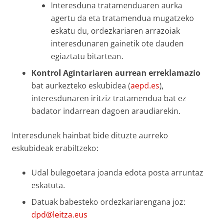
Interesduna tratamenduaren aurka
agertu da eta tratamendua mugatzeko
eskatu du, ordezkariaren arrazoiak
interesdunaren gainetik ote dauden
egiaztatu bitartean.
Kontrol Agintariaren aurrean erreklamazio
bat aurkezteko eskubidea (
aepd.es
),
interesdunaren iritziz tratamendua bat ez
badator indarrean dagoen araudiarekin.
Interesdunek hainbat bide dituzte aurreko
eskubideak erabiltzeko:
Udal bulegoetara joanda edota posta arruntaz
eskatuta.
Datuak babesteko ordezkariarengana joz:
dpd@leitza.eus