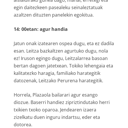
egin daitezkeen pasealeku seinaleztatuak
azaltzen dituzten panelekin egokitua.
14: 00etan: agur handia
Jatun onak izatearen ospea dugu, eta ez dadila
esan. Leitza bazkaltzen agurtuko dugu, nola
ez! Iruson egingo dugu, Leitzalarrea basoan
bertan dagoen jatetxean. Tokiko lehengaia eta
kalitatezko haragia, familiako harategitik
datozenak, Leitzako Perurena harategitik.
Horrela, Plazaola bailarari agur esango
diozue. Baserri handiez zipriztindutako herri
txikien txoko oparoa. Jendearen izaera
zizelkatu duen inguru indartsu, eder eta
dotorea.