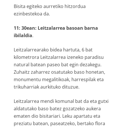
Bisita egiteko aurretiko hitzordua
ezinbestekoa da.
11: 30ean: Leitzalarrea basoan barna
ibilaldia
.
Leitzalarrearako bidea hartuta, 6 bat
kilometrora Leitzalarrea izeneko paradisu
natural batean paseo bat egin dezakegu.
Zuhaitz zaharrez osatutako baso honetan,
monumentu megalitikoak, harrespilak eta
trikuharriak aurkituko dituzue.
Leitzalarrea mendi komunal bat da eta gutxi
aldatutako baso batez gozatzeko aukera
ematen dio bisitariari. Leku apartatu eta
preziatu batean, paseatzeko, bertako flora