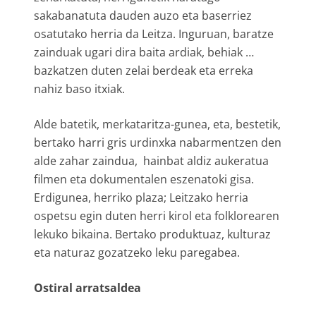
sakabanatuta dauden auzo eta baserriez
osatutako herria da Leitza. Inguruan, baratze
zainduak ugari dira baita ardiak, behiak …
bazkatzen duten zelai berdeak eta erreka
nahiz baso itxiak.
Alde batetik, merkataritza-gunea, eta, bestetik,
bertako harri gris urdinxka nabarmentzen den
alde zahar zaindua, hainbat aldiz aukeratua
filmen eta dokumentalen eszenatoki gisa.
Erdigunea, herriko plaza; Leitzako herria
ospetsu egin duten herri kirol eta folklorearen
lekuko bikaina. Bertako produktuaz, kulturaz
eta naturaz gozatzeko leku paregabea.
Ostiral arratsaldea