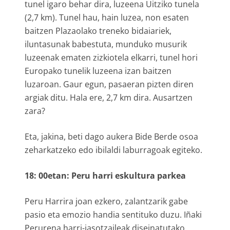
tunel igaro behar dira, luzeena Uitziko tunela
(2,7 km). Tunel hau, hain luzea, non esaten
baitzen Plazaolako treneko bidaiariek,
iluntasunak babestuta, munduko musurik
luzeenak ematen zizkiotela elkarri, tunel hori
Europako tunelik luzeena izan baitzen
luzaroan. Gaur egun, pasaeran pizten diren
argiak ditu. Hala ere, 2,7 km dira. Ausartzen
zara?
Eta, jakina, beti dago aukera Bide Berde osoa
zeharkatzeko edo ibilaldi laburragoak egiteko.
18: 00etan: Peru harri eskultura parkea
Peru Harrira joan ezkero, zalantzarik gabe
pasio eta emozio handia sentituko duzu. Iñaki
Perurena harri-jasotzaileak diseinatutako