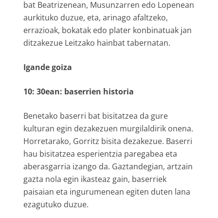
bat Beatrizenean, Musunzarren edo Lopenean
aurkituko duzue, eta, arinago afaltzeko,
errazioak, bokatak edo plater konbinatuak jan
ditzakezue Leitzako hainbat tabernatan.
Igande goiza
10: 30ean: baserrien historia
Benetako baserri bat bisitatzea da gure
kulturan egin dezakezuen murgilaldirik onena.
Horretarako, Gorritz bisita dezakezue. Baserri
hau bisitatzea esperientzia paregabea eta
aberasgarria izango da. Gaztandegian, artzain
gazta nola egin ikasteaz gain, baserriek
paisaian eta ingurumenean egiten duten lana
ezagutuko duzue.