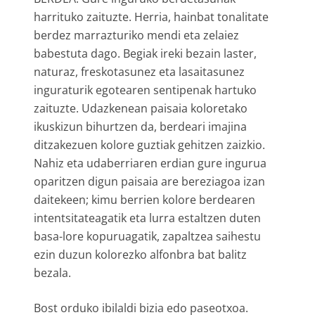
harrituko zaituzte. Herria, hainbat tonalitate
berdez marrazturiko mendi eta zelaiez
babestuta dago. Begiak ireki bezain laster,
naturaz, freskotasunez eta lasaitasunez
inguraturik egotearen sentipenak hartuko
zaituzte. Udazkenean paisaia koloretako
ikuskizun bihurtzen da, berdeari imajina
ditzakezuen kolore guztiak gehitzen zaizkio.
Nahiz eta udaberriaren erdian gure ingurua
oparitzen digun paisaia are bereziagoa izan
daitekeen; kimu berrien kolore berdearen
intentsitateagatik eta lurra estaltzen duten
basa-lore kopuruagatik, zapaltzea saihestu
ezin duzun kolorezko alfonbra bat balitz
bezala.
Bost orduko ibilaldi bizia edo paseotxoa.