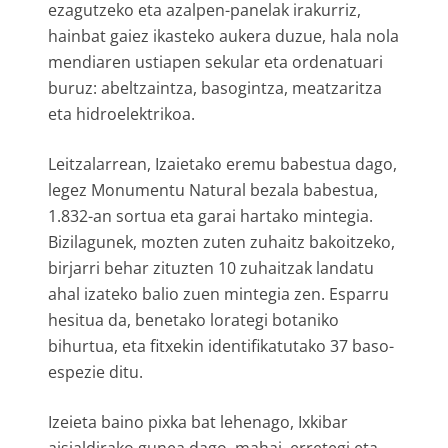
ezagutzeko eta azalpen-panelak irakurriz,
hainbat gaiez ikasteko aukera duzue, hala nola
mendiaren ustiapen sekular eta ordenatuari
buruz: abeltzaintza, basogintza, meatzaritza
eta hidroelektrikoa.
Leitzalarrean, Izaietako eremu babestua dago,
legez Monumentu Natural bezala babestua,
1.832-an sortua eta garai hartako mintegia.
Bizilagunek, mozten zuten zuhaitz bakoitzeko,
birjarri behar zituzten 10 zuhaitzak landatu
ahal izateko balio zuen mintegia zen. Esparru
hesitua da, benetako lorategi botaniko
bihurtua, eta fitxekin identifikatutako 37 baso-
espezie ditu.
Izeieta baino pixka bat lehenago, Ixkibar
aisialdirako gunea dago, mahai, erretegi eta