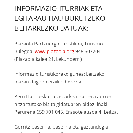
INFORMAZIO-ITURRIAK ETA
EGITARAU HAU BURUTZEKO
BEHARREZKO DATUAK:
Plazaola Partzuergo turistikoa, Turismo
Bulegoa:
www.plazaola.org
948 507204
(Plazaola kalea 21, Lekunberri)
Informazio turistikorako gunea: Leitzako
plazan dagoen eraikin berezia.
Peru Harri eskultura-parkea: sarrera aurrez
hitzartutako bisita gidatuaren bidez. Iñaki
Perurena 659 701 045. Erasote auzoa 4, Leitza.
Gorritz baserria: baserria eta gaztandegia