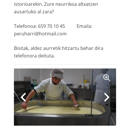
istorioarekin. Zure neurrikoa altxatzen
ausartuko al zara?
Telefonoa:
659 70 10 45 Emaila:
peruharri@hotmail.com
Bisitak, aldez aurretik hitzartu behar dira
telefonora deituta.