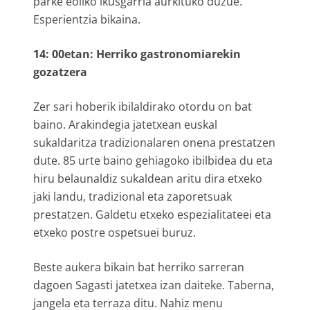
parke eoliko ikusgarria aurkituko duzue.
Esperientzia bikaina.
14: 00etan: Herriko gastronomiarekin
gozatzera
Zer sari hoberik ibilaldirako otordu on bat
baino. Arakindegia jatetxean euskal
sukaldaritza tradizionalaren onena prestatzen
dute. 85 urte baino gehiagoko ibilbidea du eta
hiru belaunaldiz sukaldean aritu dira etxeko
jaki landu, tradizional eta zaporetsuak
prestatzen. Galdetu etxeko espezialitateei eta
etxeko postre ospetsuei buruz.
Beste aukera bikain bat herriko sarreran
dagoen Sagasti jatetxea izan daiteke. Taberna,
jangela eta terraza ditu. Nahiz menu