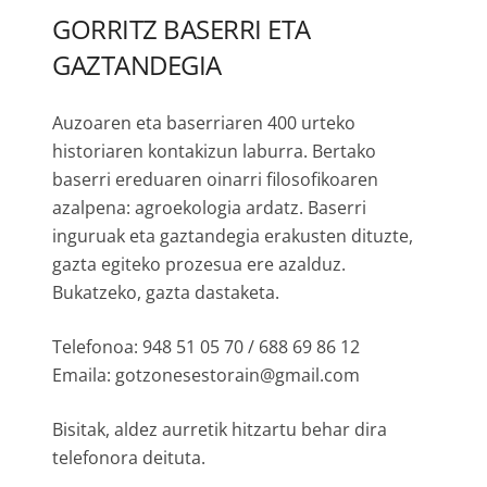
GORRITZ BASERRI ETA
GAZTANDEGIA
Auzoaren eta baserriaren 400 urteko
historiaren kontakizun laburra. Bertako
baserri ereduaren oinarri filosofikoaren
azalpena: agroekologia ardatz. Baserri
inguruak eta gaztandegia erakusten dituzte,
gazta egiteko prozesua ere azalduz.
Bukatzeko, gazta dastaketa.
Telefonoa: 948 51 05 70 / 688 69 86 12
Emaila: gotzonesestorain@gmail.com
Bisitak, aldez aurretik hitzartu behar dira
telefonora deituta.