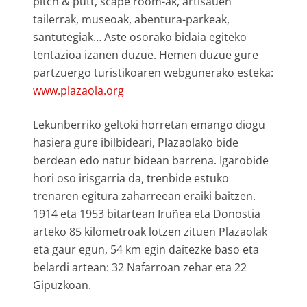
pitch & putt, scape room-ak, artisauen
tailerrak, museoak, abentura-parkeak,
santutegiak… Aste osorako bidaia egiteko
tentazioa izanen duzue. Hemen duzue gure
partzuergo turistikoaren webgunerako esteka:
www.plazaola.org
Lekunberriko geltoki horretan emango diogu
hasiera gure ibilbideari, Plazaolako bide
berdean edo natur bidean barrena. Igarobide
hori oso irisgarria da, trenbide estuko
trenaren egitura zaharreean eraiki baitzen.
1914 eta 1953 bitartean Iruñea eta Donostia
arteko 85 kilometroak lotzen zituen Plazaolak
eta gaur egun, 54 km egin daitezke baso eta
belardi artean: 32 Nafarroan zehar eta 22
Gipuzkoan.