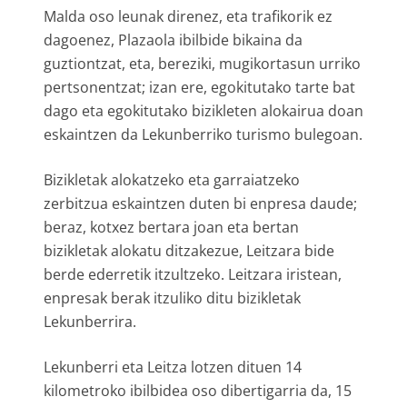
Malda oso leunak direnez, eta trafikorik ez
dagoenez, Plazaola ibilbide bikaina da
guztiontzat, eta, bereziki, mugikortasun urriko
pertsonentzat; izan ere, egokitutako tarte bat
dago eta egokitutako bizikleten alokairua doan
eskaintzen da Lekunberriko turismo bulegoan.
Bizikletak alokatzeko eta garraiatzeko
zerbitzua eskaintzen duten bi enpresa daude;
beraz, kotxez bertara joan eta bertan
bizikletak alokatu ditzakezue, Leitzara bide
berde ederretik itzultzeko. Leitzara iristean,
enpresak berak itzuliko ditu bizikletak
Lekunberrira.
Lekunberri eta Leitza lotzen dituen 14
kilometroko ibilbidea oso dibertigarria da, 15