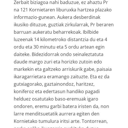
Zerbait biziagoa nahi baduzue, ez ahaztu Pr
na 121 Kornietaren liburuxka hartzea plazako
informazio-gunean. Aukera desberdinak
ikusiko dituzue, guztiak zirkularrak, Pr beraren
barruan aukeratu beharrekoak. Ibilbide
luzeenak 14 kilometroko distantzia du eta 4
ordu eta 30 minutu eta 5 ordu artean egin
daiteke. Bidezidorrak ondo seinaleztatuta
daude margo zuri eta horizko zutoin edo
markekin eta galtzeko arriskurik gabe, paisaia
ikaragarrietara eramango zaituzte. Eta ez da
gutxiagorako, gaztainondoz, haritzez,
koniferoz eta edertasun handiko pagadi
helduez osatutako baso-eremuak igaro
ondoren, eremu garbi batera iristen da, non
larre menditsuetatik aurrera egiten den
Kornietako tumulura iritsi arte. Tontorrean,