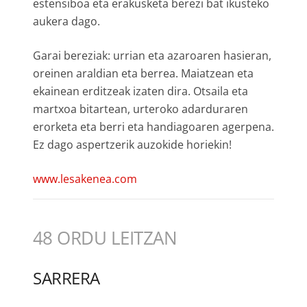
estensiboa eta erakusketa berezi bat ikusteko
aukera dago.
Garai bereziak: u
rrian eta azaroaren hasieran,
oreinen araldian eta berrea. Maiatzean eta
ekainean erditzeak izaten dira. Otsaila eta
martxoa bitartean, urteroko adarduraren
erorketa eta berri eta handiagoaren agerpena.
Ez dago aspertzerik auzokide horiekin!
www.lesakenea.com
48 ORDU LEITZAN
SARRERA