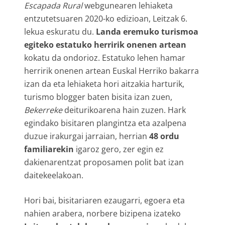
Escapada Rural
webgunearen lehiaketa
entzutetsuaren 2020-ko edizioan, Leitzak 6.
lekua eskuratu du.
Landa eremuko turismoa
egiteko estatuko herririk onenen artean
kokatu da ondorioz. Estatuko lehen hamar
herririk onenen artean Euskal Herriko bakarra
izan da eta lehiaketa hori aitzakia harturik,
turismo blogger baten bisita izan zuen,
Bekerreke
deiturikoarena hain zuzen. Hark
egindako bisitaren plangintza eta azalpena
duzue irakurgai jarraian, herrian
48 ordu
familiarekin
igaroz gero, zer egin ez
dakienarentzat proposamen polit bat izan
daitekeelakoan.
Hori bai, bisitariaren ezaugarri, egoera eta
nahien arabera, norbere bizipena izateko