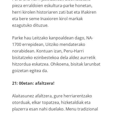
pieza erraldoien eskultura-parke honetan,
herri kirolen historiaren zati bat eta Iñakiren
eta bere seme Inaxioren kirol markak
ezagutuko dituzue.
Parke hau Leitzako kanpoaldean dago, NA-
1700 errepidean, Uitziko mendaterako
norabidean. Kontuan izan, Peru-Harri
bisitatzeko ezinbestekoa dela aldez aurretik
hitzordua eskatzea. Ohikoena, bisitak larunbat
goizetan egitea da.
21: 00etan: afaltzera!
Alaitasunez afaltzera, gure herriarentzako
otorduak, elkar topatzea, hizketaldiak eta
plazerra esan nahi duelako. Menu tradizional