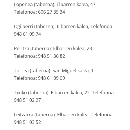
Lopenea (taberna): Elbarren kalea, 47.
Telefonoa: 606 27 35 34
Ogi berri (taberna): Elbarren kalea, Telefonoa:
948 61 09 74
Peritza (taberna): Elbarren kalea, 23.
Telefonoa: 948 51 36 82
Torrea (taberna): San Miguel kalea, 1.
Telefonoa: 948 61 09 09
Txoko (taberna): Elbarren kalea, 22. Telefonoa:
948 51 02 27
Leitzarra (taberna): Elbarren kalea, Telefonoa:
948 51 03 52