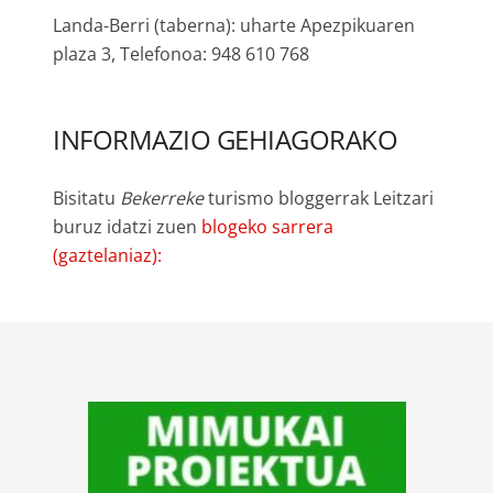
Landa-Berri (taberna): uharte Apezpikuaren
plaza 3, Telefonoa: 948 610 768
INFORMAZIO GEHIAGORAKO
Bisitatu
Bekerreke
turismo bloggerrak Leitzari
buruz idatzi zuen
blogeko sarrera
(gaztelaniaz):