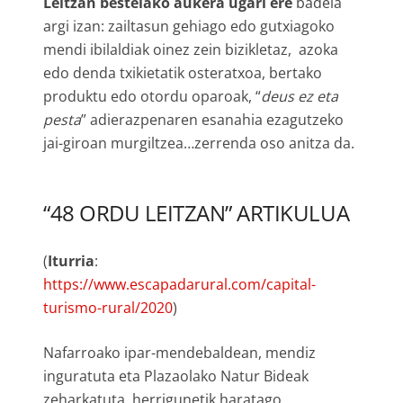
Leitzan bestelako aukera ugari ere
badela
argi izan: zailtasun gehiago edo gutxiagoko
mendi ibilaldiak oinez zein bizikletaz, azoka
edo denda txikietatik osteratxoa, bertako
produktu edo otordu oparoak, “
deus ez eta
pesta
” adierazpenaren esanahia ezagutzeko
jai-giroan murgiltzea…zerrenda oso anitza da.
“48 ORDU LEITZAN” ARTIKULUA
(
Iturria
:
https://www.escapadarural.com/capital-
turismo-rural/2020
)
Nafarroako ipar-mendebaldean, mendiz
inguratuta eta Plazaolako Natur Bideak
zeharkatuta, herrigunetik haratago