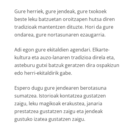
Gure herriek, gure jendeak, gure txokoek
beste leku batzuetan oroitzapen hutsa diren
tradizioak mantentzen dituzte. Hori da gure
ondarea, gure nortasunaren ezaugarria.
Adi egon gure ekitaldien agendari. Elkarte-
kultura eta auzo-lanaren tradizioa direla eta,
asteburu gutxi batzuk geratzen dira ospakizun
edo herri-ekitaldirik gabe.
Espero dugu gure jendearen berotasuna
sumatzea. Istorioak kontatzea gustatzen
zaigu, leku magikoak erakustea, janaria
prestatzea gustatzen zaigu eta jendeak
gustuko izatea gustatzen zaigu.