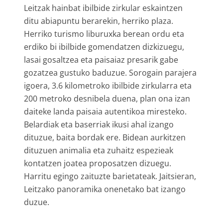
Leitzak hainbat ibilbide zirkular eskaintzen
ditu abiapuntu berarekin, herriko plaza.
Herriko turismo liburuxka berean ordu eta
erdiko bi ibilbide gomendatzen dizkizuegu,
lasai gosaltzea eta paisaiaz presarik gabe
gozatzea gustuko baduzue. Sorogain parajera
igoera, 3.6 kilometroko ibilbide zirkularra eta
200 metroko desnibela duena, plan ona izan
daiteke landa paisaia autentikoa miresteko.
Belardiak eta baserriak ikusi ahal izango
dituzue, baita bordak ere. Bidean aurkitzen
dituzuen animalia eta zuhaitz espezieak
kontatzen joatea proposatzen dizuegu.
Harritu egingo zaituzte barietateak. Jaitsieran,
Leitzako panoramika onenetako bat izango
duzue.