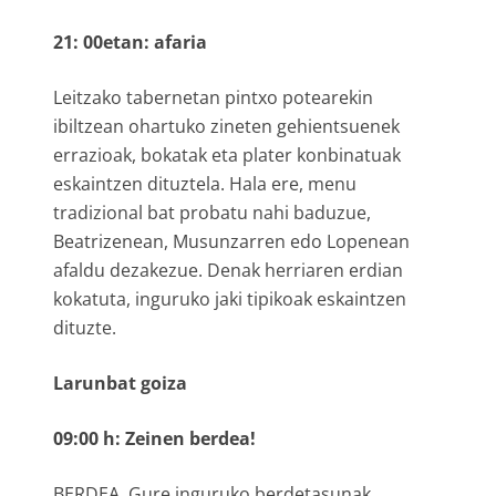
21: 00etan: afaria
Leitzako tabernetan pintxo potearekin
ibiltzean ohartuko zineten gehientsuenek
errazioak, bokatak eta plater konbinatuak
eskaintzen dituztela. Hala ere, menu
tradizional bat probatu nahi baduzue,
Beatrizenean, Musunzarren edo Lopenean
afaldu dezakezue. Denak herriaren erdian
kokatuta, inguruko jaki tipikoak eskaintzen
dituzte.
Larunbat goiza
09:00 h: Zeinen berdea!
BERDEA. Gure inguruko berdetasunak