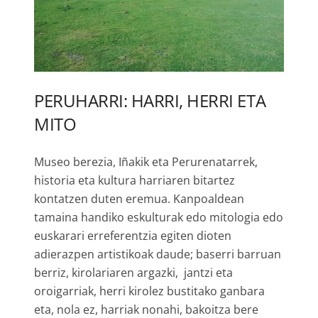
PERUHARRI: HARRI, HERRI ETA
MITO
Museo berezia, Iñakik eta Perurenatarrek,
historia eta kultura harriaren bitartez
kontatzen duten eremua. Kanpoaldean
tamaina handiko eskulturak edo mitologia edo
euskarari erreferentzia egiten dioten
adierazpen artistikoak daude; baserri barruan
berriz, kirolariaren argazki, jantzi eta
oroigarriak, herri kirolez bustitako ganbara
eta, nola ez, harriak nonahi, bakoitza bere