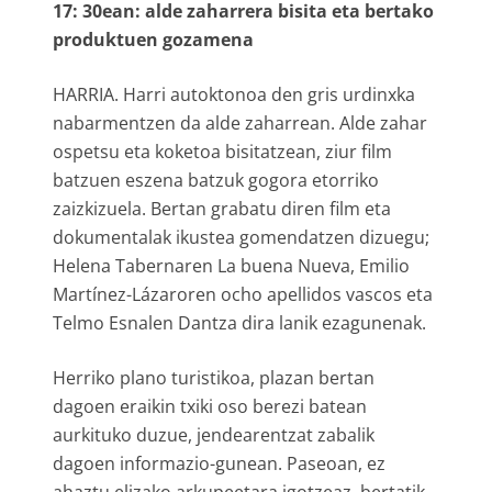
17: 30ean: alde zaharrera bisita eta bertako
produktuen gozamena
HARRIA. Harri autoktonoa den gris urdinxka
nabarmentzen da alde zaharrean. Alde zahar
ospetsu eta koketoa bisitatzean, ziur film
batzuen eszena batzuk gogora etorriko
zaizkizuela. Bertan grabatu diren film eta
dokumentalak ikustea gomendatzen dizuegu;
Helena Tabernaren La buena Nueva, Emilio
Martínez-Lázaroren ocho apellidos vascos eta
Telmo Esnalen Dantza dira lanik ezagunenak.
Herriko plano turistikoa, plazan bertan
dagoen eraikin txiki oso berezi batean
aurkituko duzue, jendearentzat zabalik
dagoen informazio-gunean. Paseoan, ez
ahaztu elizako arkupeetara igotzeaz, bertatik