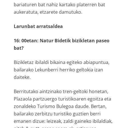
bariaturen bat nahiz kartako platerren bat
aukeratuta, etzarete damutuko.
Larunbat arratsaldea
16: 00etan: Natur Bidetik bizikletan paseo
bat?
Bizikletaz ibilaldi bikaina egiteko abiapuntua,
bailarako Lekunberri herriko geltokia izan
daiteke.
Berritutako aintzinako tren-geltoki honetan,
Plazaola partzuergo turistikoaren egoitza eta
zonaldeko Turismo Bulegoa daude. Bertan,
bailarako zerbitzu turistiko guztien berri
emanen dizue: leizeak, zaldi gaineko ibilaldiak,