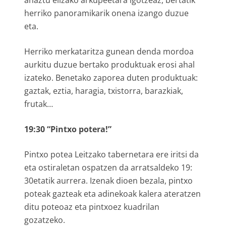
herriko panoramikarik onena izango duzue
eta.
Herriko merkataritza gunean denda mordoa
aurkitu duzue bertako produktuak erosi ahal
izateko. Benetako zaporea duten produktuak:
gaztak, eztia, haragia, txistorra, barazkiak,
frutak…
19:30 “Pintxo potera!”
Pintxo potea Leitzako tabernetara ere iritsi da
eta ostiraletan ospatzen da arratsaldeko 19:
30etatik aurrera. Izenak dioen bezala, pintxo
poteak gazteak eta adinekoak kalera ateratzen
ditu poteoaz eta pintxoez kuadrilan
gozatzeko.