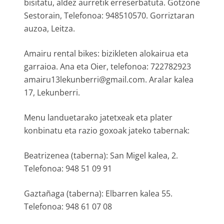
bisitatu, aldez aurretik erreserbatuta. Gotzone
Sestorain, Telefonoa: 948510570. Gorriztaran
auzoa, Leitza.
Amairu rental bikes: bizikleten alokairua eta
garraioa. Ana eta Oier, telefonoa: 722782923
amairu13lekunberri@gmail.com. Aralar kalea
17, Lekunberri.
Menu landuetarako jatetxeak eta plater
konbinatu eta razio goxoak jateko tabernak:
Beatrizenea (taberna): San Migel kalea, 2.
Telefonoa: 948 51 09 91
Gaztañaga (taberna): Elbarren kalea 55.
Telefonoa: 948 61 07 08