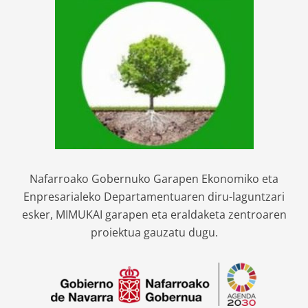
Nafarroako Gobernuko Garapen Ekonomiko eta
Enpresarialeko Departamentuaren diru-laguntzari
esker, MIMUKAI garapen eta eraldaketa zentroaren
proiektua gauzatu dugu.