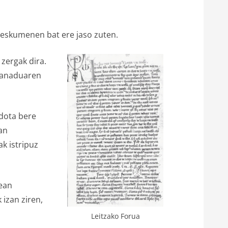
a eskumenen bat ere jaso zuten.
 zergak dira.
 ganaduaren
edota bere
an
k istripuz
tean
izan ziren,
Leitzako Forua