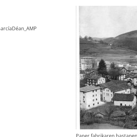
AGarcíaDéan_AMP
Paper fabrikaren hastape