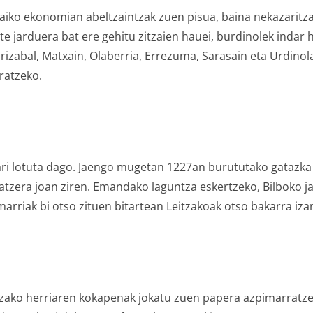
iko ekonomian abeltzaintzak zuen pisua, baina nekazaritza
e jarduera bat ere gehitu zitzaien hauei, burdinolek indar
, Irizabal, Matxain, Olaberria, Errezuma, Sarasain eta Urdino
eratzeko.
ri lotuta dago. Jaengo mugetan 1227an burututako gatazka h
atzera joan ziren. Emandako laguntza eskertzeko, Bilboko 
rmarriak bi otso zituen bitartean Leitzakoak otso bakarra iz
eitzako herriaren kokapenak jokatu zuen papera azpimarrat