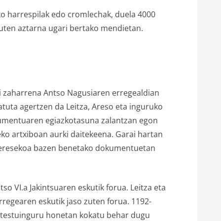
ko harrespilak edo cromlechak, duela 4000
duten aztarna ugari bertako mendietan.
tzi zaharrena Antso Nagusiaren erregealdian
uta agertzen da Leitza, Areso eta inguruko
okumentuaren egiazkotasuna zalantzan egon
ko artxiboan aurki daitekeena. Garai hartan
interesekoa bazen benetako dokumentuetan
o VI.a Jakintsuaren eskutik forua. Leitza eta
rregearen eskutik jaso zuten forua. 1192-
a testuinguru honetan kokatu behar dugu