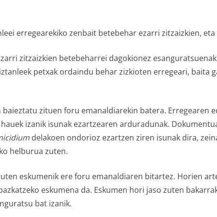
eei erregearekiko zenbait betebehar ezarri zitzaizkien, et
 ezarri zitzaizkien betebeharrei dagokionez esanguratsuenak
tanleek petxak ordaindu behar zizkioten erregeari, baita
n baieztatu zituen foru emanaldiarekin batera. Erregearen 
ren hauek izanik isunak ezartzearen arduradunak. Dokumentu
icidium
delakoen ondorioz ezartzen ziren isunak dira, zeina
eko helburua zuten.
 zuten eskumenik ere foru emanaldiaren bitartez. Horien ar
 bazkatzeko eskumena da. Eskumen hori jaso zuten bakarrak 
nguratsu bat izanik.