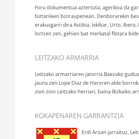
Foru dokumentua aztertuta, agerikoa da gara
biztanleen biziraupenean. Denborarekin best
erakusgarri dira Astibia, Ixkibar, Urto, Ibero
lortzen zen, gehien bat merkatal flotara bid
LEITZAKO ARMARRIA
Leitzako armarriaren jatorria Baezako gudua
jauna zen Lope Diaz de Haroren alde borrok
zion zion Leitzako herriari, baina Bizkaiko a
KOKAPENAREN GARRANTZIA
Erdi Aroan jarraituz, L