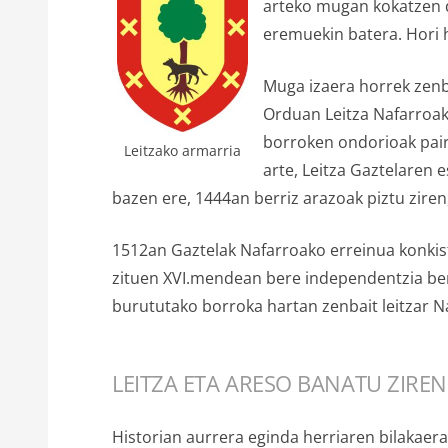
arteko mugan kokatzen d
eremuekin batera. Hori 
Muga izaera horrek zenb
Orduan Leitza Nafarroak
borroken ondorioak paira
Leitzako armarria
arte, Leitza Gaztelaren
bazen ere, 1444an berriz arazoak piztu ziren
1512an Gaztelak Nafarroako erreinua konkist
zituen XVI.mendean bere independentzia ber
burututako borroka hartan zenbait leitzar N
LEITZA ETA ARESO BANATU ZIRE
Historian aurrera eginda herriaren bilakaera