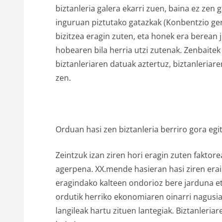
biztanleria galera ekarri zuen, baina ez zen 
inguruan piztutako gatazkak (Konbentzio gerr
bizitzea eragin zuten, eta honek era berean 
hobearen bila herria utzi zutenak. Zenbaitek
biztanleriaren datuak aztertuz, biztanleriare
zen.
Orduan hasi zen biztanleria berriro gora egit
Zeintzuk izan ziren hori eragin zuten faktor
agerpena. XX.mende hasieran hasi ziren erai
eragindako kalteen ondorioz bere jarduna et
ordutik herriko ekonomiaren oinarri nagusia 
langileak hartu zituen lantegiak. Biztanleria