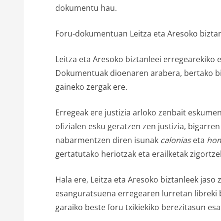
dokumentu hau.
Foru-dokumentuan Leitza eta Aresoko biztanl
Leitza eta Aresoko biztanleei erregearekiko
Dokumentuak dioenaren arabera, bertako biz
gaineko zergak ere.
Erregeak ere justizia arloko zenbait eskume
ofizialen esku geratzen zen justizia, bigar
nabarmentzen diren isunak
calonias
eta
hom
gertatutako heriotzak eta erailketak zigortz
Hala ere, Leitza eta Aresoko biztanleek jaso
esanguratsuena erregearen lurretan libreki
garaiko beste foru txikiekiko berezitasun esa