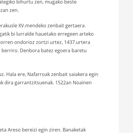
ategiko bihurtu zen, mugako beste
izan zen.
erakusle XV.mendeko zenbait gertaera.
atik bi lurralde hauetako erregeen arteko
orren ondorioz zortzi urtez, 1437.urtera
n berriro. Denbora batez egoera baretu
z. Hala ere, Nafarroak zenbait saiakera egin
k dira garrantzitsuenak. 1522an Noainen
ta Areso bereizi egin ziren. Banaketak