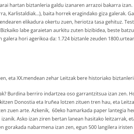
garai hartan biztanleria galdu izanaren arrazoi bakarra izan. 
a, Karlistaldiak…), baita horrek eragindako giza galerak. G
jendearen elikadura okertu zuen, heriotza tasa gehituz. Tes
 Bizkaiko labe garaietan aurkitu zuten bizibidea, beste bat
n galera hori agerikoa da: 1.724 biztanle zeuden 1800.urtean
en, eta XX.mendean zehar Leitzak bere historiako biztanleria
eak? Burdina berriro indartzea oso garrantzitsua izan zen. 
kitzen Donostia eta Iruñea lotzen zituen tren hau, eta Leit
en zuen arte. Azkenik, 60eko hamarkada paper lantegia herr
izanik. Asko izan ziren bertan lanean hasitako leitzarrak, e
ren gorakada nabarmena izan zen, egun 500 langilera iristen 