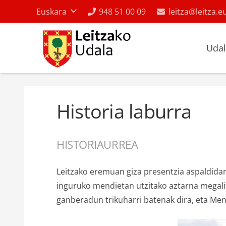
Euskara
948 51 00 09
leitza@leitza.e
Uda
Historia laburra
HISTORIAURREA
Leitzako eremuan giza presentzia aspaldidan
inguruko mendietan utzitako aztarna megalit
ganberadun trikuharri batenak dira, eta Mend