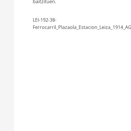
baitzituen.
LEI-192-38-
Ferrocarril_Plazaola_Estacion_Leiza_1914_