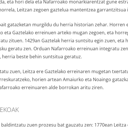
a, eta hori dela eta Nafarroako monarkiarentzat gune estr
horrela, Leitzan zegoen gaztelua mantentzea garrantzitsua 
ait gatazketan murgildu du herria historian zehar. Horren 
o eta Gaztelako erreinuen arteko mugan zegoen, eta horreg
tu zituen. 1429an Gaztelak herria suntsitu egin zuen, eta h
 esku geratu zen. Orduan Nafarroako erreinuan integratu ze
, herria beste behin suntsitua geratuz.
atu zuen, Leitza ere Gaztelako erreinaren mugetan txertatu
reskuratzeko, horien artean Amaiurko eta Noaingo gatazka
afarroako erreinuaren alde borrokan aritu ziren.
NEKOAK
 baldintzatu zuen prozesu bat gauzatu zen: 1770ean Leitza e