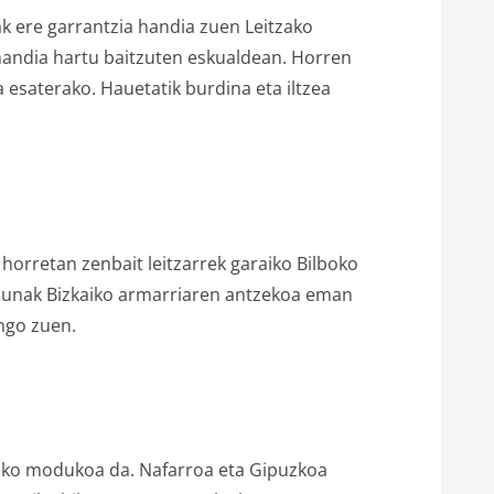
k ere garrantzia handia zuen Leitzako
 handia hartu baitzuten eskualdean. Horren
la esaterako. Hauetatik burdina eta iltzea
orretan zenbait leitzarrek garaiko Bilboko
jaunak Bizkaiko armarriaren antzekoa eman
ango zuen.
zeko modukoa da. Nafarroa eta Gipuzkoa