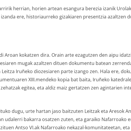
rririk herrian, horien artean esangura berezia izanik Urola
 izanda ere, historiaurreko gizakiaren presentzia azaltzen 
rdi Aroan kokatzen dira. Orain arte ezagutzen den aipu ida
zesiaren mugak azaltzen dituen dokumentu batean zerrendat
a Leitza Iruñeko diozesiaren parte izango zen. Hala ere, d
umentuaren XIII.mendeko kopia bat baita, Iruñeko katedrale
zehatzak egitea, eta aldiz maiz gertatzen zen agintarien 
uko dugu, urte hartan jaso baitzuten Leitzak eta Aresok Ants
tan udalerri bakarra osatzen zuten, eta garaiko Nafarroako e
zituen Antso VI.ak Nafarroako nekazal-komunitateetan, et