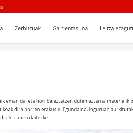
us
la
Zerbitzuak
Gardentasuna
Leitza ezagut
ik eman da, eta hori baieztatzen duten aztarna materialik 
ikoak dira horren erakusle. Egundaino, inguruan aurkituta
ibilen aurki daitezke.