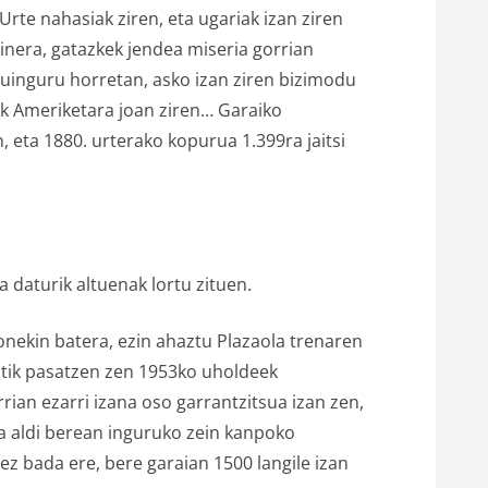
Urte nahasiak ziren, eta ugariak izan ziren
ainera, gatazkek jendea miseria gorrian
tuinguru horretan, asko izan ziren bizimodu
zuk Ameriketara joan ziren… Garaiko
, eta 1880. urterako kopurua 1.399ra jaitsi
 daturik altuenak lortu zituen.
Honekin batera, ezin ahaztu Plazaola trenaren
zatik pasatzen zen 1953ko uholdeek
ian ezarri izana oso garrantzitsua izan zen,
ta aldi berean inguruko zein kanpoko
ez bada ere, bere garaian 1500 langile izan