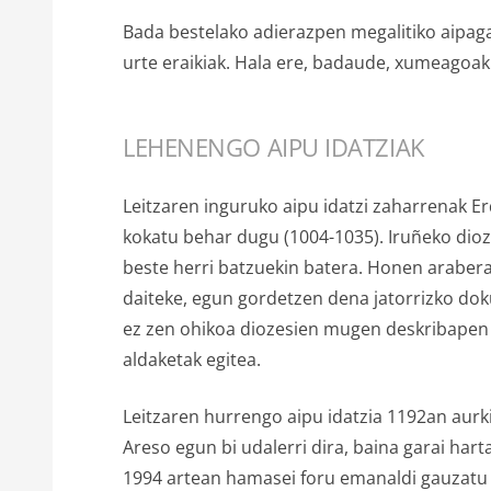
Bada bestelako adierazpen megalitiko aipaga
urte eraikiak. Hala ere, badaude, xumeagoak
LEHENENGO AIPU IDATZIAK
Leitzaren inguruko aipu idatzi zaharrenak E
kokatu behar dugu (1004-1035). Iruñeko dio
beste herri batzuekin batera. Honen araber
daiteke, egun gordetzen dena jatorrizko dok
ez zen ohikoa diozesien mugen deskribapen 
aldaketak egitea.
Leitzaren hurrengo aipu idatzia 1192an aurkit
Areso egun bi udalerri dira, baina garai har
1994 artean hamasei foru emanaldi gauzatu 