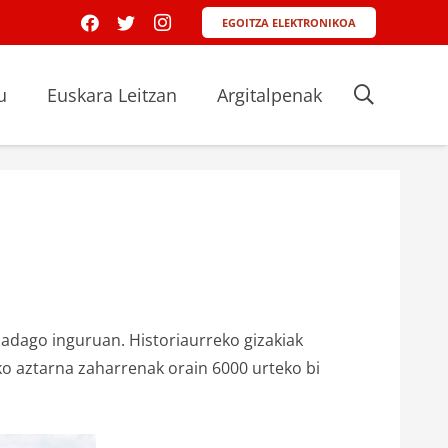
EGOITZA ELEKTRONIKOA
u
Euskara Leitzan
Argitalpenak
badago inguruan. Historiaurreko gizakiak
ko aztarna zaharrenak orain 6000 urteko bi