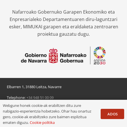
Nafarroako Gobernuko Garapen Ekonomiko eta
Enpresarialeko Departamentuaren diru-laguntzari
esker, MIMUKAI garapen eta eraldaketa zentroaren
proiektua gauzatu dugu.
Elbarren 1, 31880 Leitza, Navarre
Telephone:
+34 948 51 00 09
Webgune honek cookie-ak erabiltzen ditu zure
© 2024 Leitzako udala
nabigazio-esperientzia hobetzeko. Ohar hau onartuz
ADOS
gero, cookie-ak erabiltzeko zure baimen esplizitua
Pribatutasun politika
/
Lege oharra
/
Cookie politika
ematen diguzu.
Cookie politika