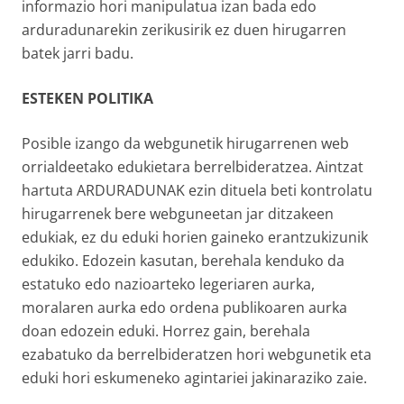
informazio hori manipulatua izan bada edo
arduradunarekin zerikusirik ez duen hirugarren
batek jarri badu.
ESTEKEN POLITIKA
Posible izango da webgunetik hirugarrenen web
orrialdeetako edukietara berrelbideratzea. Aintzat
hartuta ARDURADUNAK ezin dituela beti kontrolatu
hirugarrenek bere webguneetan jar ditzakeen
edukiak, ez du eduki horien gaineko erantzukizunik
edukiko. Edozein kasutan, berehala kenduko da
estatuko edo nazioarteko legeriaren aurka,
moralaren aurka edo ordena publikoaren aurka
doan edozein eduki. Horrez gain, berehala
ezabatuko da berrelbideratzen hori webgunetik eta
eduki hori eskumeneko agintariei jakinaraziko zaie.