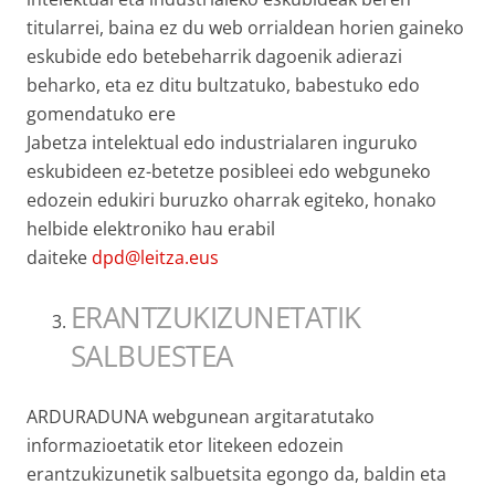
titularrei, baina ez du web orrialdean horien gaineko
eskubide edo betebeharrik dagoenik adierazi
beharko, eta ez ditu bultzatuko, babestuko edo
gomendatuko ere
Jabetza intelektual edo industrialaren inguruko
eskubideen ez-betetze posibleei edo webguneko
edozein edukiri buruzko oharrak egiteko, honako
helbide elektroniko hau erabil
daiteke
dpd@leitza.eus
ERANTZUKIZUNETATIK
SALBUESTEA
ARDURADUNA webgunean argitaratutako
informazioetatik etor litekeen edozein
erantzukizunetik salbuetsita egongo da, baldin eta