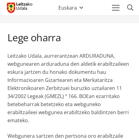
Euskara
Lege oharra
Leitzako Udala, aurrerantzean ARDURADUNA,
webgunearen arduraduna den aldetik erabiltzaileen
eskura jartzen du honako dokumentu hau
Informazioaren Gizartearen eta Merkataritza
Elektronikoaren Zerbitzuei buruzko uztailaren 11
34/2002 Legeak (GMEZL) º 166. BOEan ezarritako
betebeharrak betetzeko eta webguneko
erabiltzaileei webgunea erabiltzeko baldintzen berri
emateko.
Webgunera sartzen den pertsona oro erabiltzaile