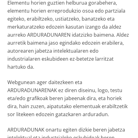
Elementu horien guztien helburua gorabehera,
elementu horien erreprodukzio osoa edo partziala
egiteko, erabiltzeko, ustiatzeko, banatzeko eta
merkaturatzeko edozein kasutan izango da aldez
aurreko ARDURADUNAREN idatzizko baimena. Aldez
aurretik baimena jaso egindako edozein erabilera,
autorearen jabetza intelektualaren edo
industrialaren eskubideen ez-betetze larritzat
hartuko da.
Webgunean ager daitezkeen eta
ARDURADUNARENAK ez diren diseinu, logo, testu
eta/edo grafikoak beren jabeenak dira, eta horiek
dira, hain zuzen, aipatutako elementuak erabiltzetik
sor litekeen edozein gatazkaren arduradun.
ARDURADUNAK onartu egiten dizkie beren jabetza
intelektual eta industrialeko eskubideak beren