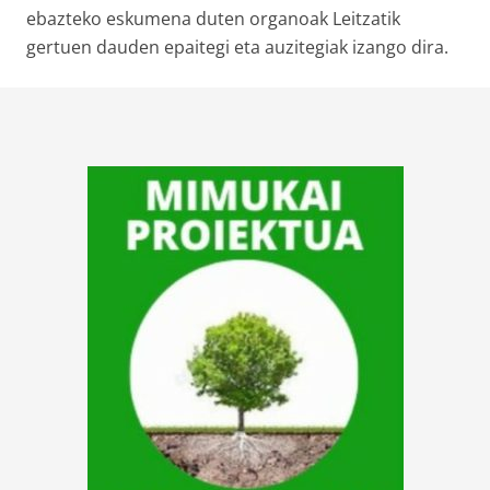
ebazteko eskumena duten organoak Leitzatik
gertuen dauden epaitegi eta auzitegiak izango dira.