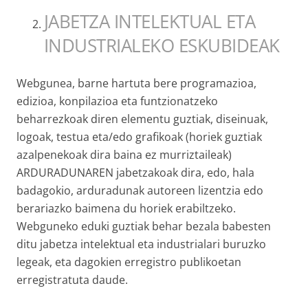
JABETZA INTELEKTUAL ETA
INDUSTRIALEKO ESKUBIDEAK
Webgunea, barne hartuta bere programazioa,
edizioa, konpilazioa eta funtzionatzeko
beharrezkoak diren elementu guztiak, diseinuak,
logoak, testua eta/edo grafikoak (horiek guztiak
azalpenekoak dira baina ez murriztaileak)
ARDURADUNAREN jabetzakoak dira, edo, hala
badagokio, arduradunak autoreen lizentzia edo
berariazko baimena du horiek erabiltzeko.
Webguneko eduki guztiak behar bezala babesten
ditu jabetza intelektual eta industrialari buruzko
legeak, eta dagokien erregistro publikoetan
erregistratuta daude.