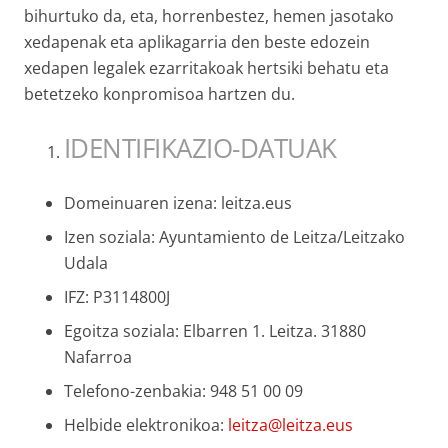
bihurtuko da, eta, horrenbestez, hemen jasotako
xedapenak eta aplikagarria den beste edozein
xedapen legalek ezarritakoak hertsiki behatu eta
betetzeko konpromisoa hartzen du.
IDENTIFIKAZIO-DATUAK
Domeinuaren izena: leitza.eus
Izen soziala: Ayuntamiento de Leitza/Leitzako
Udala
IFZ: P3114800J
Egoitza soziala: Elbarren 1. Leitza. 31880
Nafarroa
Telefono-zenbakia: 948 51 00 09
Helbide elektronikoa:
leitza@leitza.eus