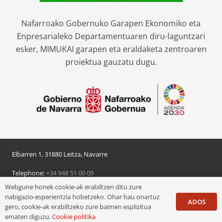
Nafarroako Gobernuko Garapen Ekonomiko eta
Enpresarialeko Departamentuaren diru-laguntzari
esker, MIMUKAI garapen eta eraldaketa zentroaren
proiektua gauzatu dugu.
Elbarren 1, 31880 Leitza, Navarre
Telephone:
+34 948 51 00 09
Webgune honek cookie-ak erabiltzen ditu zure
© 2024 Leitzako udala
nabigazio-esperientzia hobetzeko. Ohar hau onartuz
ADOS
gero, cookie-ak erabiltzeko zure baimen esplizitua
Pribatutasun politika
/
Lege oharra
/
Cookie politika
ematen diguzu.
Cookie politika