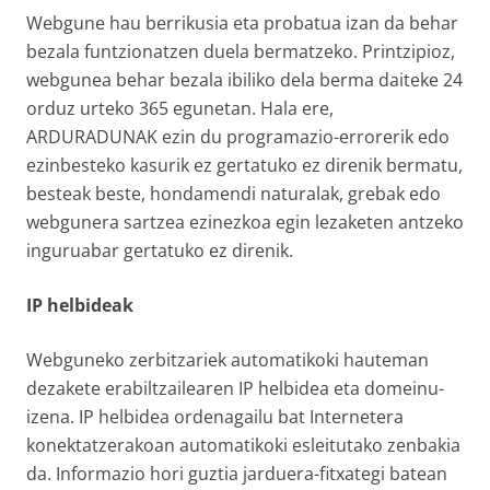
Webgune hau berrikusia eta probatua izan da behar
bezala funtzionatzen duela bermatzeko. Printzipioz,
webgunea behar bezala ibiliko dela berma daiteke 24
orduz urteko 365 egunetan. Hala ere,
ARDURADUNAK ezin du programazio-errorerik edo
ezinbesteko kasurik ez gertatuko ez direnik bermatu,
besteak beste, hondamendi naturalak, grebak edo
webgunera sartzea ezinezkoa egin lezaketen antzeko
inguruabar gertatuko ez direnik.
IP helbideak
Webguneko zerbitzariek automatikoki hauteman
dezakete erabiltzailearen IP helbidea eta domeinu-
izena. IP helbidea ordenagailu bat Internetera
konektatzerakoan automatikoki esleitutako zenbakia
da. Informazio hori guztia jarduera-fitxategi batean