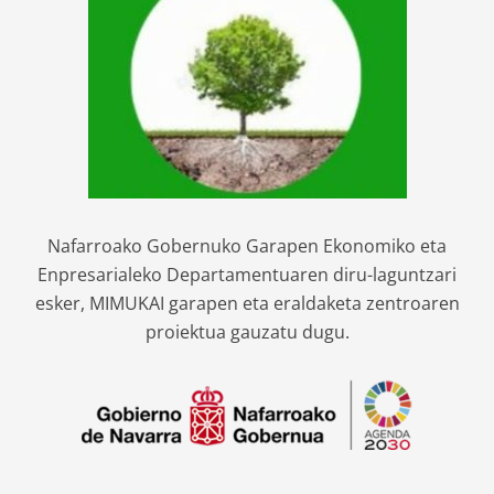
Nafarroako Gobernuko Garapen Ekonomiko eta
Enpresarialeko Departamentuaren diru-laguntzari
esker, MIMUKAI garapen eta eraldaketa zentroaren
proiektua gauzatu dugu.