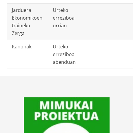
Jarduera
Urteko
Ekonomikoen
erreziboa
Gaineko
urrian
Zerga
Kanonak
Urteko
erreziboa
abenduan