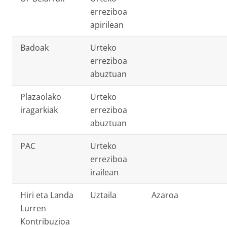
erreziboa
apirilean
Badoak
Urteko
erreziboa
abuztuan
Plazaolako
Urteko
iragarkiak
erreziboa
abuztuan
PAC
Urteko
erreziboa
irailean
Hiri eta Landa
Uztaila
Azaroa
Lurren
Kontribuzioa