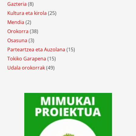
Gazteria
(8)
Kultura eta kirola
(25)
Mendia
(2)
Orokorra
(38)
Osasuna
(3)
Parteartzea eta Auzolana
(15)
Tokiko Garapena
(15)
Udala orokorrak
(49)