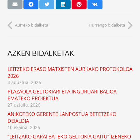
Aurreko bidalketa
Hurrengo bidalketa
AZKEN BIDALKETAK
LEITZEKO ERASO MATXISTEN AURKAKO PROTOKOLOA
2026
4 abuztua, 2026
PLAZAOLA GELTOKIARI ETA INGURUARI BALIOA
EMATEKO PROIEKTUA
27 uztaila, 2026
ANIKOTEKO GERENTE LANPOSTUA BETETZEKO
DEIALDIA
10 ekaina, 2026
“LEITZAKO GARAI BATEKO GELTOKIA GAITU” IZENEKO