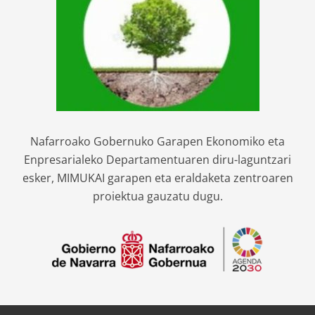
Nafarroako Gobernuko Garapen Ekonomiko eta
Enpresarialeko Departamentuaren diru-laguntzari
esker, MIMUKAI garapen eta eraldaketa zentroaren
proiektua gauzatu dugu.