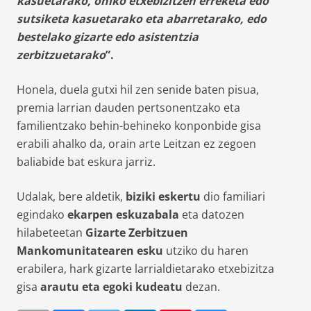
kasuetarako, ohiko etxebizitzen erreketa edo
sutsiketa kasuetarako eta abarretarako, edo
bestelako gizarte edo asistentzia
zerbitzuetarako
”.
Honela, duela gutxi hil zen senide baten pisua,
premia larrian dauden pertsonentzako eta
familientzako behin-behineko konponbide gisa
erabili ahalko da, orain arte Leitzan ez zegoen
baliabide bat eskura jarriz.
Udalak, bere aldetik,
biziki eskertu
dio familiari
egindako
ekarpen eskuzabala
eta datozen
hilabeteetan
Gizarte Zerbitzuen
Mankomunitatearen esku
utziko du haren
erabilera, hark gizarte larrialdietarako etxebizitza
gisa
arautu eta egoki kudeatu
dezan.