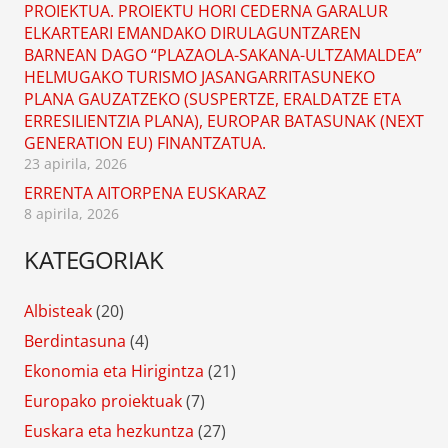
PROIEKTUA. PROIEKTU HORI CEDERNA GARALUR
ELKARTEARI EMANDAKO DIRULAGUNTZAREN
BARNEAN DAGO “PLAZAOLA-SAKANA-ULTZAMALDEA”
HELMUGAKO TURISMO JASANGARRITASUNEKO
PLANA GAUZATZEKO (SUSPERTZE, ERALDATZE ETA
ERRESILIENTZIA PLANA), EUROPAR BATASUNAK (NEXT
GENERATION EU) FINANTZATUA.
23 apirila, 2026
ERRENTA AITORPENA EUSKARAZ
8 apirila, 2026
KATEGORIAK
Albisteak
(20)
Berdintasuna
(4)
Ekonomia eta Hirigintza
(21)
Europako proiektuak
(7)
Euskara eta hezkuntza
(27)