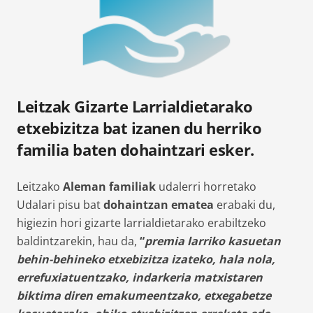
Leitzak Gizarte Larrialdietarako
etxebizitza bat izanen du herriko
familia baten dohaintzari esker.
Leitzako
Aleman familiak
udalerri horretako
Udalari pisu bat
dohaintzan ematea
erabaki du,
higiezin hori gizarte larrialdietarako erabiltzeko
baldintzarekin, hau da,
“
premia larriko kasuetan
behin-behineko etxebizitza izateko, hala nola,
errefuxiatuentzako, indarkeria matxistaren
biktima diren emakumeentzako, etxegabetze