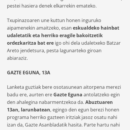
pestei hasiera denek elkarrekin emateko.
Txupinazoaren une kuttun honen inguruko
aipamenekin amaitzeko, esan
eskualdeko hainbat
udaletatik eta herriko eragile bakoitzetik
ordezkaritza bat ere
igo ohi dela udaletxeko Batzar
Areto jendetsura, pesta lagunarteko giroan
abiaraziz.
GAZTE EGUNA, 13A
Lanketa guztiak bere osotasunean aitorpena merezi
badu ere, aurten ere
Gazte Eguna
antolatzeko egin
den ahalegina nabarmentzekoa da.
Abuztuaren
13an, larunbatean
, egingo den egun berezi honen
programa herriko gazteen iritziak jasoz osatu nahi
izan da, Gazte Asanbladatik hasita. Parte hartu nahi