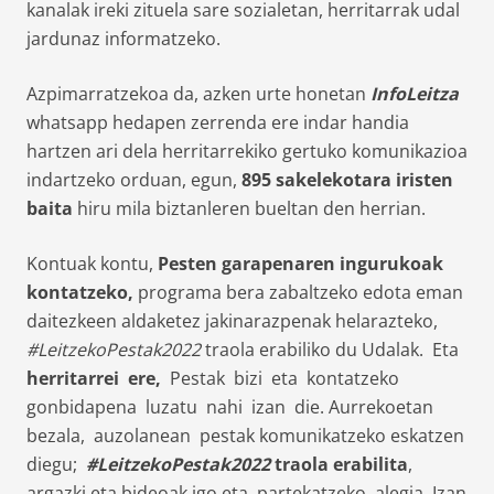
kanalak ireki zituela sare sozialetan, herritarrak udal
jardunaz informatzeko.
Azpimarratzekoa da, azken urte honetan
InfoLeitza
whatsapp hedapen zerrenda ere indar handia
hartzen ari dela herritarrekiko gertuko komunikazioa
indartzeko orduan, egun,
895 sakelekotara iristen
baita
hiru mila biztanleren bueltan den herrian.
Kontuak kontu,
Pesten garapenaren ingurukoak
kontatzeko,
programa bera zabaltzeko edota eman
daitezkeen aldaketez jakinarazpenak helarazteko,
#LeitzekoPestak2022
traola erabiliko du Udalak. Eta
herritarrei ere,
Pestak bizi eta kontatzeko
gonbidapena luzatu nahi izan die. Aurrekoetan
bezala, auzolanean pestak komunikatzeko eskatzen
diegu;
#LeitzekoPestak2022
traola erabilita
,
argazki eta bideoak igo eta partekatzeko, alegia. Izan