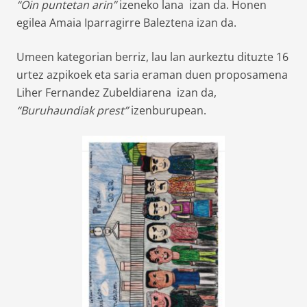
“Oin puntetan arin”
izeneko lana izan da. Honen
egilea Amaia Iparragirre Baleztena izan da.
Umeen kategorian berriz, lau lan aurkeztu dituzte 16
urtez azpikoek eta saria eraman duen proposamena
Liher Fernandez Zubeldiarena izan da,
“Buruhaundiak prest”
izenburupean.