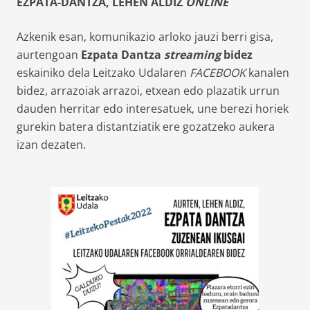
EZPATA-DANTZA, LEHEN ALDIZ
ONLINE
Azkenik esan, komunikazio arloko jauzi berri gisa,
aurtengoan
Ezpata Dantza
streaming
bidez
eskainiko dela Leitzako Udalaren
FACEBOOK
kanalen
bidez, arrazoiak arrazoi, etxean edo plazatik urrun
dauden herritar edo interesatuek, une berezi horiek
gurekin batera distantziatik ere gozatzeko aukera
izan dezaten.