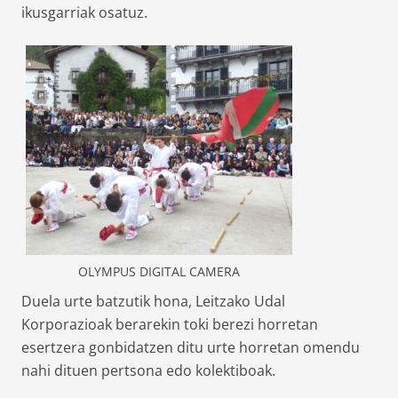
ikusgarriak osatuz.
OLYMPUS DIGITAL CAMERA
Duela urte batzutik hona, Leitzako Udal
Korporazioak berarekin toki berezi horretan
esertzera gonbidatzen ditu urte horretan omendu
nahi dituen pertsona edo kolektiboak.