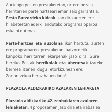
Aurtengo pesten prestaketetan, urtero bezala,
herritarren parte hartzeari eman zaio garrantzia.
Pesta Batzordeko kideak
izan dira aurten ere
hilabeteetan ederki landutako programa oparoa
eskaini dutenak.
Parte‐hartzea eta auzolana
ikur hartuta, aurten
ere programaren prestaketan batzordetik
kanpoko herritarren ekarpenak jaso dira. Gure
herriko Pestak
herrikoiak eta aberatsak
izateko
bermea izanen dugu etorkizunean ere.
Zoriontzekoa beraz hauen lana!
PLAZAOLA ALDIZKARIKO AZALAREN LEHIAKETA
Plazaola aldizkariko 42. zenbakiaren azalaren
lehiaketan
, 4 proposamen jaso dira eta irabazlea