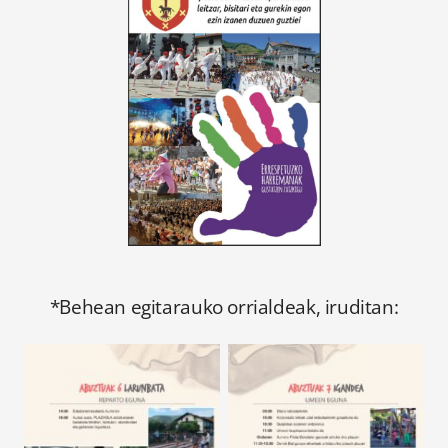
*Behean egitarauko orrialdeak, iruditan: