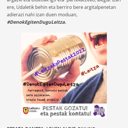
ere, Udaletik behin eta berriro bere argitalpenetan
adierazi nahi izan duen moduan,
#DenokEgitenDuguLeitza
.