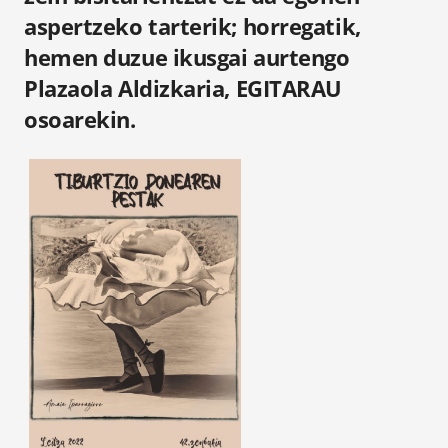
aspertzeko tarterik; horregatik,
hemen duzue ikusgai aurtengo
Plazaola Aldizkaria, EGITARAU
osoarekin.