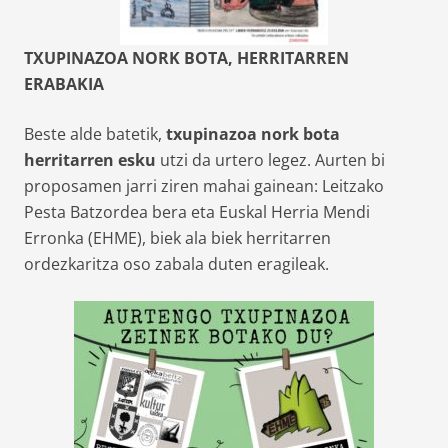
TXUPINAZOA NORK BOTA, HERRITARREN
ERABAKIA
Beste alde batetik,
txupinazoa nork bota
herritarren esku
utzi da urtero legez. Aurten bi
proposamen jarri ziren mahai gainean: Leitzako
Pesta Batzordea bera eta Euskal Herria Mendi
Erronka (EHME), biek ala biek herritarren
ordezkaritza oso zabala duten eragileak.