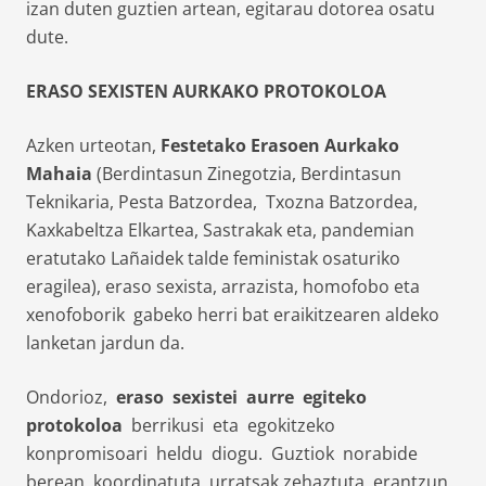
izan duten guztien artean, egitarau dotorea osatu
dute.
ERASO SEXISTEN AURKAKO PROTOKOLOA
Azken urteotan,
Festetako Erasoen Aurkako
Mahaia
(Berdintasun Zinegotzia, Berdintasun
Teknikaria, Pesta Batzordea, Txozna Batzordea,
Kaxkabeltza Elkartea, Sastrakak eta, pandemian
eratutako Lañaidek talde feministak osaturiko
eragilea), eraso sexista, arrazista, homofobo eta
xenofoborik gabeko herri bat eraikitzearen aldeko
lanketan jardun da.
Ondorioz,
eraso sexistei aurre egiteko
protokoloa
berrikusi eta egokitzeko
konpromisoari heldu diogu. Guztiok norabide
berean, koordinatuta, urratsak zehaztuta, erantzun