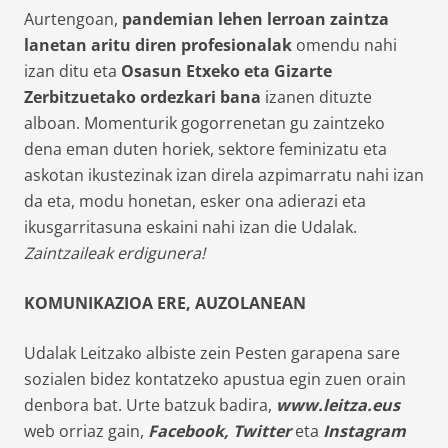
Aurtengoan,
pandemian lehen lerroan zaintza
lanetan aritu diren profesionalak
omendu nahi
izan ditu eta
Osasun Etxeko eta Gizarte
Zerbitzuetako ordezkari bana
izanen dituzte
alboan. Momenturik gogorrenetan gu zaintzeko
dena eman duten horiek, sektore feminizatu eta
askotan ikustezinak izan direla azpimarratu nahi izan
da eta, modu honetan, esker ona adierazi eta
ikusgarritasuna eskaini nahi izan die Udalak.
Zaintzaileak erdigunera!
KOMUNIKAZIOA ERE, AUZOLANEAN
Udalak Leitzako albiste zein Pesten garapena sare
sozialen bidez kontatzeko apustua egin zuen orain
denbora bat. Urte batzuk badira,
www.leitza.eus
web orriaz gain,
Facebook, Twitter
eta
Instagram