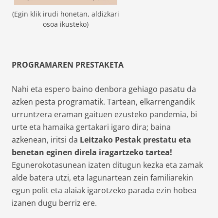
(Egin klik irudi honetan, aldizkari
osoa ikusteko)
PROGRAMAREN PRESTAKETA
Nahi eta espero baino denbora gehiago pasatu da
azken pesta programatik. Tartean, elkarrengandik
urruntzera eraman gaituen ezusteko pandemia, bi
urte eta hamaika gertakari igaro dira; baina
azkenean, iritsi da
Leitzako Pestak
prestatu eta
benetan eginen direla iragartzeko tartea!
Egunerokotasunean izaten ditugun kezka eta zamak
alde batera utzi, eta lagunartean zein familiarekin
egun polit eta alaiak igarotzeko parada ezin hobea
izanen dugu berriz ere.