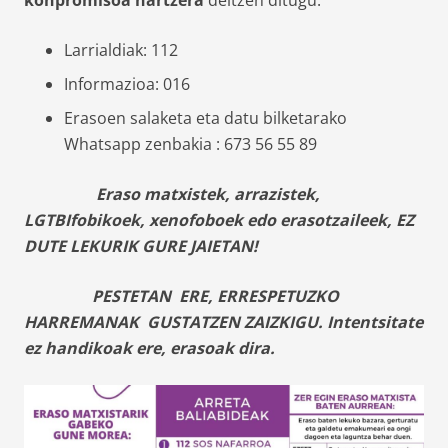
Larrialdiak: 112
Informazioa: 016
Erasoen salaketa eta datu bilketarako
Whatsapp zenbakia : 673 56 55 89
Eraso matxistek, arrazistek,
LGTBIfobikoek, xenofoboek edo erasotzaileek,
EZ
DUTE LEKURIK GURE JAIETAN!
PESTETAN ERE, ERRESPETUZKO
HARREMANAK GUSTATZEN ZAIZKIGU.
Intentsitate
ez handikoak ere, erasoak dira.