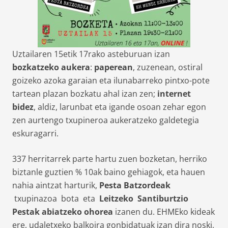
Uztailaren 15etik 17rako asteburuan izan
bozkatzeko aukera
:
paperean
, zuzenean, ostiral
goizeko azoka garaian eta ilunabarreko pintxo-pote
tartean plazan bozkatu ahal izan zen;
internet
bidez
, aldiz, larunbat eta igande osoan zehar egon
zen aurtengo txupineroa aukeratzeko galdetegia
eskuragarri.
337 herritarrek parte hartu zuen bozketan, herriko
biztanle guztien % 10ak baino gehiagok, eta hauen
nahia aintzat harturik,
Pesta Batzordeak
txupinazoa bota eta
Leitzeko Santiburtzio
Pestak abiatzeko ohorea
izanen du. EHMEko kideak
ere, udaletxeko balkoira gonbidatuak izan dira noski,