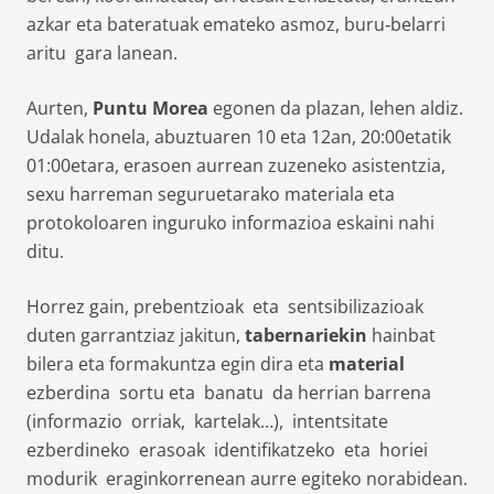
azkar eta bateratuak emateko asmoz, buru‐belarri
aritu gara lanean.
Aurten,
Puntu Morea
egonen da plazan, lehen aldiz.
Udalak honela, abuztuaren 10 eta 12an, 20:00etatik
01:00etara, erasoen aurrean zuzeneko asistentzia,
sexu harreman seguruetarako materiala eta
protokoloaren inguruko informazioa eskaini nahi
ditu.
Horrez gain, prebentzioak eta sentsibilizazioak
duten garrantziaz jakitun,
tabernariekin
hainbat
bilera eta formakuntza egin dira eta
material
ezberdina sortu eta banatu da herrian barrena
(informazio orriak, kartelak…), intentsitate
ezberdineko erasoak identifikatzeko eta horiei
modurik eraginkorrenean aurre egiteko norabidean.