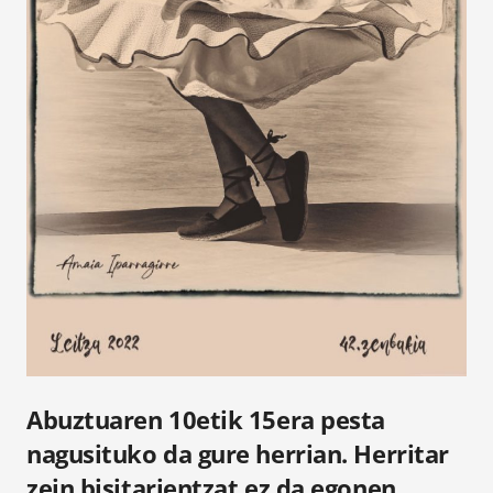
Abuztuaren 10etik 15era pesta
nagusituko da gure herrian. Herritar
zein bisitarientzat ez da egonen