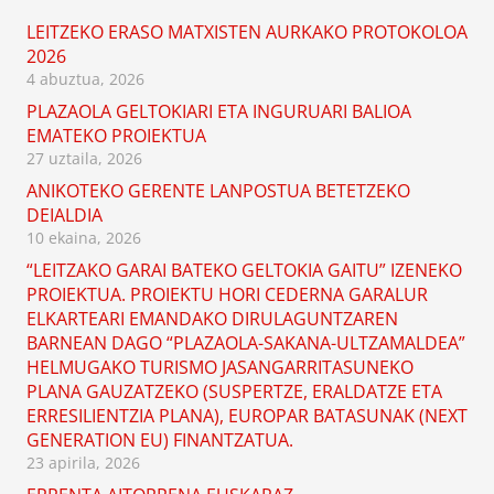
LEITZEKO ERASO MATXISTEN AURKAKO PROTOKOLOA
2026
4 abuztua, 2026
PLAZAOLA GELTOKIARI ETA INGURUARI BALIOA
EMATEKO PROIEKTUA
27 uztaila, 2026
ANIKOTEKO GERENTE LANPOSTUA BETETZEKO
DEIALDIA
10 ekaina, 2026
“LEITZAKO GARAI BATEKO GELTOKIA GAITU” IZENEKO
PROIEKTUA. PROIEKTU HORI CEDERNA GARALUR
ELKARTEARI EMANDAKO DIRULAGUNTZAREN
BARNEAN DAGO “PLAZAOLA-SAKANA-ULTZAMALDEA”
HELMUGAKO TURISMO JASANGARRITASUNEKO
PLANA GAUZATZEKO (SUSPERTZE, ERALDATZE ETA
ERRESILIENTZIA PLANA), EUROPAR BATASUNAK (NEXT
GENERATION EU) FINANTZATUA.
23 apirila, 2026