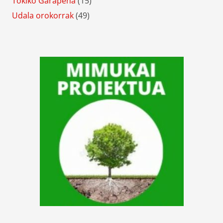
Tokiko Garapena
(15)
Udala orokorrak
(49)