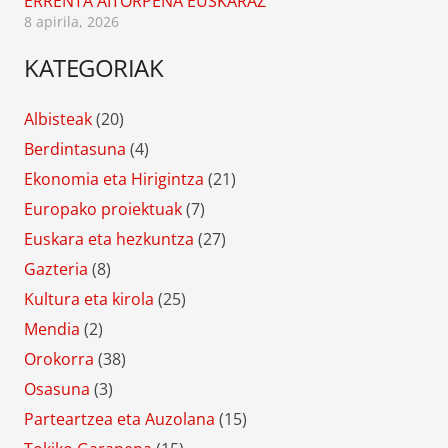
ERRENTA AITORPENA EUSKARAZ
8 apirila, 2026
KATEGORIAK
Albisteak
(20)
Berdintasuna
(4)
Ekonomia eta Hirigintza
(21)
Europako proiektuak
(7)
Euskara eta hezkuntza
(27)
Gazteria
(8)
Kultura eta kirola
(25)
Mendia
(2)
Orokorra
(38)
Osasuna
(3)
Parteartzea eta Auzolana
(15)