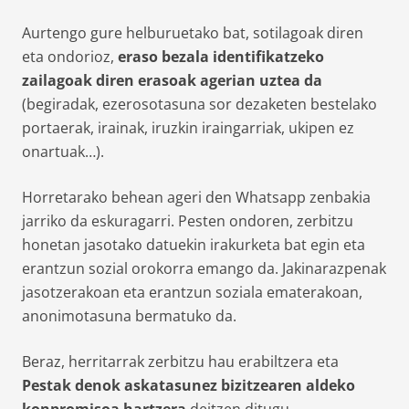
Aurtengo gure helburuetako bat, sotilagoak diren
eta ondorioz,
eraso bezala identifikatzeko
zailagoak diren erasoak agerian uztea da
(begiradak, ezerosotasuna sor dezaketen bestelako
portaerak, irainak, iruzkin iraingarriak, ukipen ez
onartuak…).
Horretarako behean ageri den Whatsapp zenbakia
jarriko da eskuragarri. Pesten ondoren, zerbitzu
honetan jasotako datuekin irakurketa bat egin eta
erantzun sozial orokorra emango da. Jakinarazpenak
jasotzerakoan eta erantzun soziala ematerakoan,
anonimotasuna bermatuko da.
Beraz, herritarrak zerbitzu hau erabiltzera eta
Pestak denok askatasunez bizitzearen aldeko
konpromisoa hartzera
deitzen ditugu.