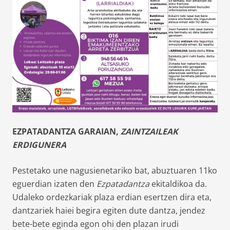
EZPATADANTZA GARAIAN,
ZAINTZAILEAK
ERDIGUNERA
Pestetako une nagusienetariko bat, abuztuaren 11ko
eguerdian izaten den
Ezpatadantza
ekitaldikoa da.
Udaleko ordezkariak plaza erdian esertzen dira eta,
dantzariek haiei begira egiten dute dantza, jendez
bete-bete eginda egon ohi den plazan irudi