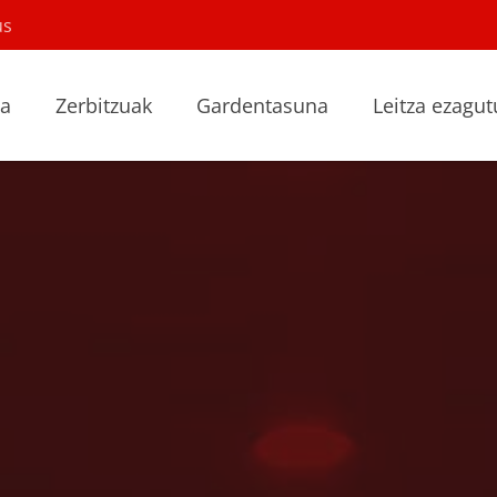
us
la
Zerbitzuak
Gardentasuna
Leitza ezagut