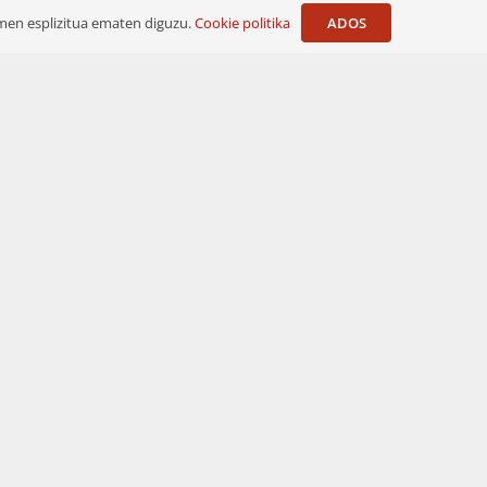
ADOS
imen esplizitua ematen diguzu.
Cookie politika