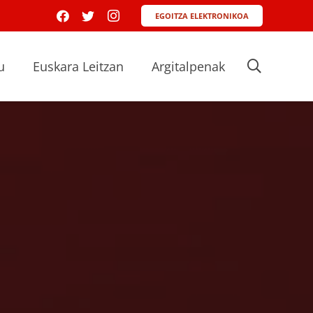
EGOITZA ELEKTRONIKOA
u
Euskara Leitzan
Argitalpenak