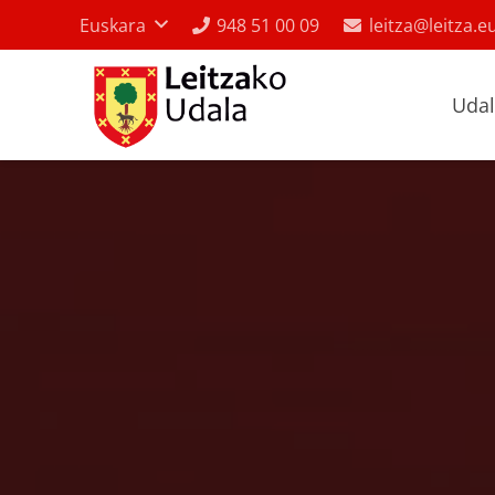
Euskara
948 51 00 09
leitza@leitza.e
Uda