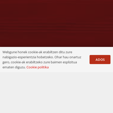
Webgune honek cookie-ak erabiltzen ditu zure
nabigazio-esperientzia hobetzeko. Ohar hau onartuz
ADOS
gero, cookie-ak erabiltzeko zure baimen esplizitua
ematen diguzu.
Cookie politika
Leitza herri bizi-bizia da eta sorkuntza mota
ezberdinei bide emateko erabilera anitzeko
areto bat egitea izan da helburua. Hori horrela
izan dadin, gakoetako bat grada mugikorretan
dago. Modu mekaniko eta erraz batean