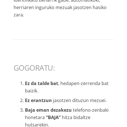
Identifikatu beharrik gabe, automatikoki,
herriaren inguruko mezuak jasotzen hasiko
zara.
GOGORATU:
Ez da talde bat
, hedapen-zerrenda bat
baizik.
Ez erantzun
jasotzen dituzun mezuei.
Baja eman dezakezu
telefono-zenbaki
honetara
“BAJA”
hitza bidaltze
hutsarekin.