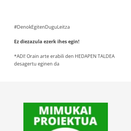
#DenokEgitenDuguLeitza
Ez diezazula ezerk ihes egin!
*ADI! Orain arte erabili den HEDAPEN TALDEA
desagertu eginen da