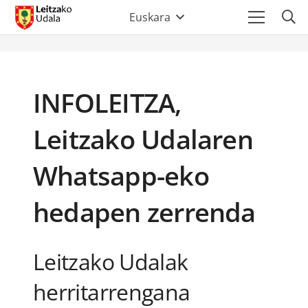
Euskara
INFOLEITZA,
Leitzako Udalaren
Whatsapp-eko
hedapen zerrenda
Leitzako Udalak
herritarrengana