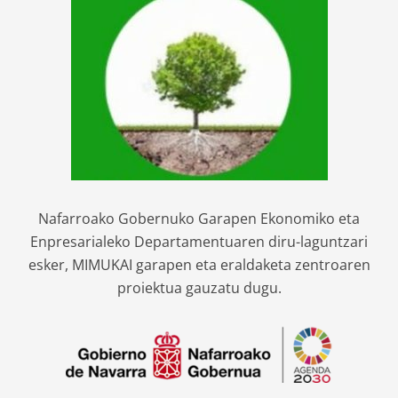
Nafarroako Gobernuko Garapen Ekonomiko eta
Enpresarialeko Departamentuaren diru-laguntzari
esker, MIMUKAI garapen eta eraldaketa zentroaren
proiektua gauzatu dugu.