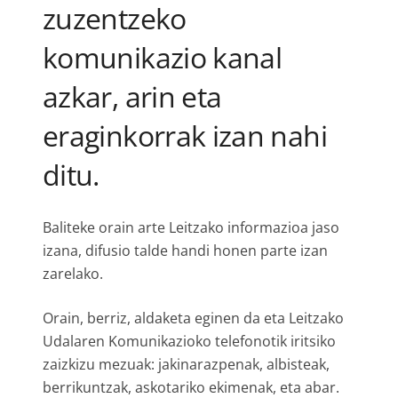
zuzentzeko
komunikazio kanal
azkar, arin eta
eraginkorrak izan nahi
ditu.
Baliteke orain arte Leitzako informazioa jaso
izana, difusio talde handi honen parte izan
zarelako.
Orain, berriz, aldaketa eginen da eta Leitzako
Udalaren Komunikazioko telefonotik iritsiko
zaizkizu mezuak: jakinarazpenak, albisteak,
berrikuntzak, askotariko ekimenak, eta abar.