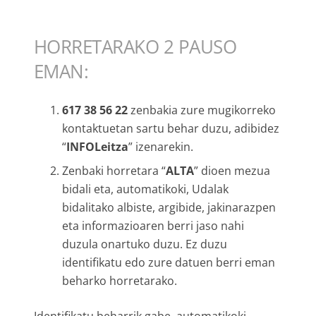
HORRETARAKO 2 PAUSO
EMAN:
617 38 56 22
zenbakia zure mugikorreko
kontaktuetan sartu behar duzu, adibidez
“
INFOLeitza
” izenarekin.
Zenbaki horretara “
ALTA
” dioen mezua
bidali eta, automatikoki, Udalak
bidalitako albiste, argibide, jakinarazpen
eta informazioaren berri jaso nahi
duzula onartuko duzu. Ez duzu
identifikatu edo zure datuen berri eman
beharko horretarako.