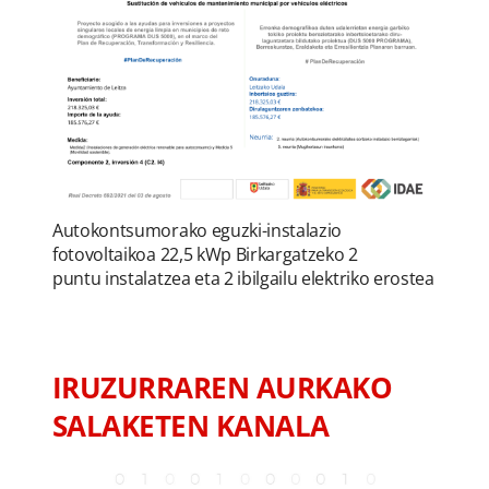
Autokontsumorako eguzki-instalazio
fotovoltaikoa 22,5 kWp Birkargatzeko 2
puntu instalatzea eta 2 ibilgailu elektriko erostea
IRUZURRAREN AURKAKO
SALAKETEN KANALA