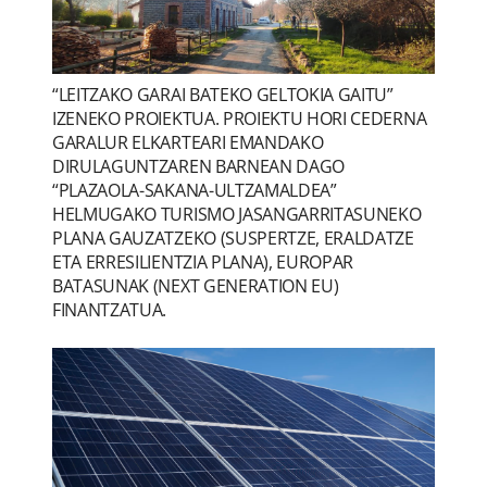
“LEITZAKO GARAI BATEKO GELTOKIA GAITU”
IZENEKO PROIEKTUA. PROIEKTU HORI CEDERNA
GARALUR ELKARTEARI EMANDAKO
DIRULAGUNTZAREN BARNEAN DAGO
“PLAZAOLA-SAKANA-ULTZAMALDEA”
HELMUGAKO TURISMO JASANGARRITASUNEKO
PLANA GAUZATZEKO (SUSPERTZE, ERALDATZE
ETA ERRESILIENTZIA PLANA), EUROPAR
BATASUNAK (NEXT GENERATION EU)
FINANTZATUA.