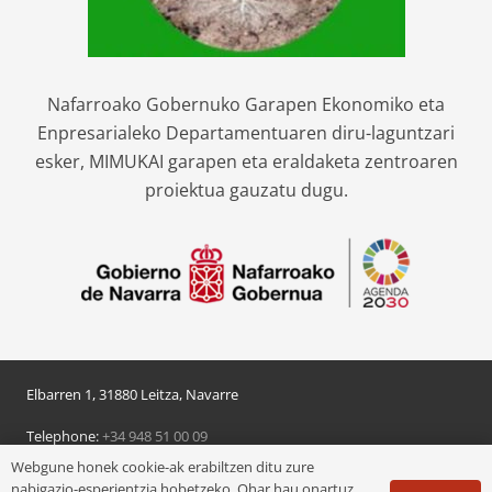
Nafarroako Gobernuko Garapen Ekonomiko eta
Enpresarialeko Departamentuaren diru-laguntzari
esker, MIMUKAI garapen eta eraldaketa zentroaren
proiektua gauzatu dugu.
Elbarren 1, 31880 Leitza, Navarre
Telephone:
+34 948 51 00 09
Webgune honek cookie-ak erabiltzen ditu zure
© 2024 Leitzako udala
nabigazio-esperientzia hobetzeko. Ohar hau onartuz