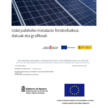
Udal pabiloiko instalazio fotoboltaikoa:
datuak eta grafikoak