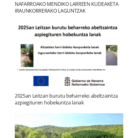
NAFARROAKO MENDIKO LARREEN KUDEAKETA
IRAUNKORRERAKO LAGUNTZAK
2025an Leitzan burutu beharreko abeltzaintza
azpiegituren hobekuntza lanak