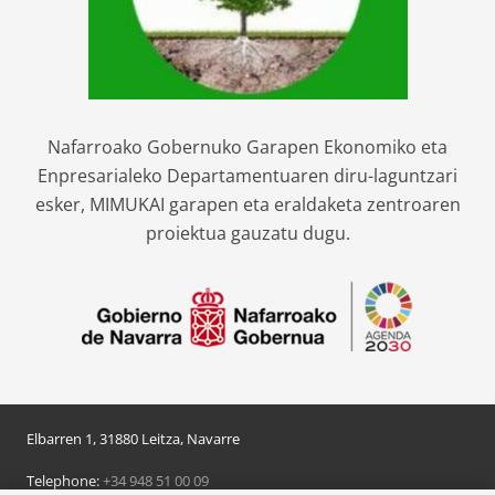
Nafarroako Gobernuko Garapen Ekonomiko eta
Enpresarialeko Departamentuaren diru-laguntzari
esker, MIMUKAI garapen eta eraldaketa zentroaren
proiektua gauzatu dugu.
Elbarren 1, 31880 Leitza, Navarre
Telephone:
+34 948 51 00 09