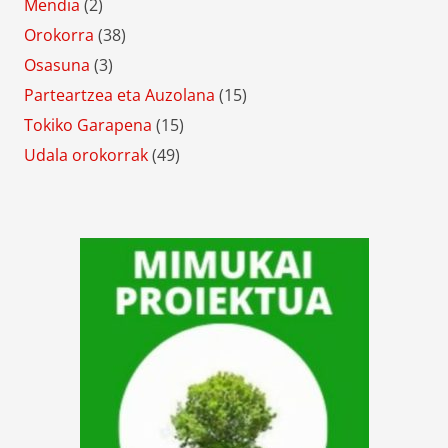
Mendia
(2)
Orokorra
(38)
Osasuna
(3)
Parteartzea eta Auzolana
(15)
Tokiko Garapena
(15)
Udala orokorrak
(49)