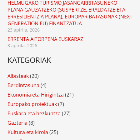
HELMUGAKO TURISMO JASANGARRITASUNEKO
PLANA GAUZATZEKO (SUSPERTZE, ERALDATZE ETA
ERRESILIENTZIA PLANA), EUROPAR BATASUNAK (NEXT
GENERATION EU) FINANTZATUA.
23 apirila, 2026
ERRENTA AITORPENA EUSKARAZ
8 apirila, 2026
KATEGORIAK
Albisteak
(20)
Berdintasuna
(4)
Ekonomia eta Hirigintza
(21)
Europako proiektuak
(7)
Euskara eta hezkuntza
(27)
Gazteria
(8)
Kultura eta kirola
(25)