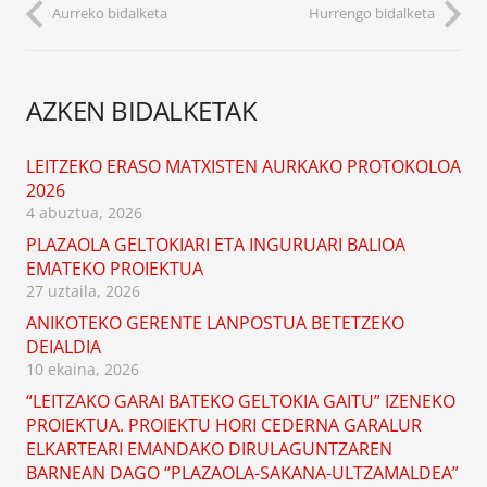
Aurreko bidalketa
Hurrengo bidalketa
AZKEN BIDALKETAK
LEITZEKO ERASO MATXISTEN AURKAKO PROTOKOLOA
2026
4 abuztua, 2026
PLAZAOLA GELTOKIARI ETA INGURUARI BALIOA
EMATEKO PROIEKTUA
27 uztaila, 2026
ANIKOTEKO GERENTE LANPOSTUA BETETZEKO
DEIALDIA
10 ekaina, 2026
“LEITZAKO GARAI BATEKO GELTOKIA GAITU” IZENEKO
PROIEKTUA. PROIEKTU HORI CEDERNA GARALUR
ELKARTEARI EMANDAKO DIRULAGUNTZAREN
BARNEAN DAGO “PLAZAOLA-SAKANA-ULTZAMALDEA”