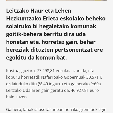
Leitzako Haur eta Lehen
Hezkuntzako Erleta eskolako beheko
solairuko bi hegaletako komunak
goitik-behera berritu dira uda
honetan eta, horretaz gain, behar
bereziak dituzten pertsonentzat ere
egokitu da komun bat.
Kostua, guztira, 77.498,81 eurokoa izan da, eta
kopuru horretatik Nafarroako Gobernuak 30.571 €
ordainduko ditu (% 40 inguru) eta gainerako %60a
Leitzako Udalaren gain geratu da, 46.927,81 euro
hain zuzen.
Gainera, lanak ia osotasunean herriko gremioek egin