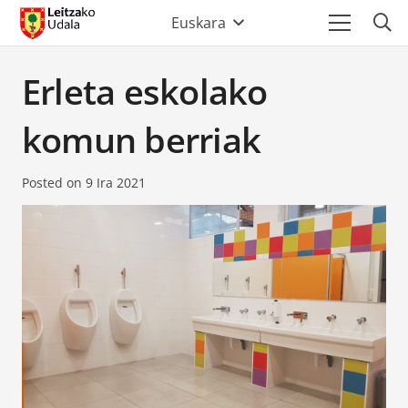
Euskara
Erleta eskolako
komun berriak
Posted on
9 Ira 2021