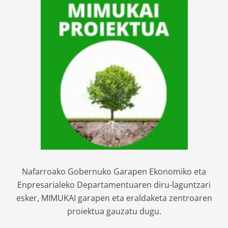
Nafarroako Gobernuko Garapen Ekonomiko eta
Enpresarialeko Departamentuaren diru-laguntzari
esker, MIMUKAI garapen eta eraldaketa zentroaren
proiektua gauzatu dugu.