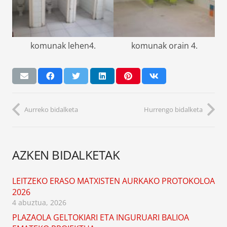
komunak lehen4.
komunak orain 4.
Aurreko bidalketa
Hurrengo bidalketa
AZKEN BIDALKETAK
LEITZEKO ERASO MATXISTEN AURKAKO PROTOKOLOA
2026
4 abuztua, 2026
PLAZAOLA GELTOKIARI ETA INGURUARI BALIOA