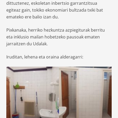
dittuztenez, eskoletan inbertsio garrantzitsua
egiteaz gain, tokiko ekonomiari bultzada txiki bat
emateko ere balio izan du.
Pixkanaka, herriko hezkuntza azpiegiturak berritu
eta inklusio mailan hobetzeko pausoak ematen
jarraitzen du Udalak.
Iruditan, lehena eta oraina alderagarri: