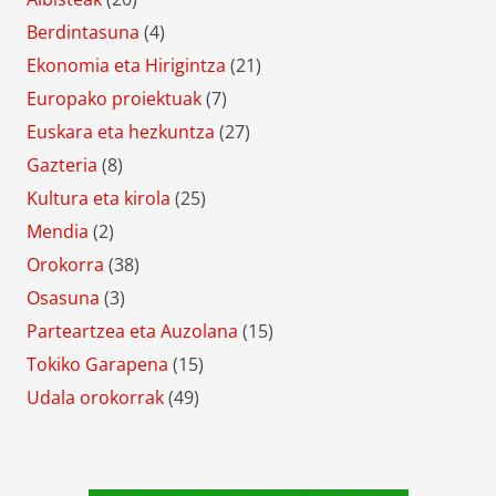
Berdintasuna
(4)
Ekonomia eta Hirigintza
(21)
Europako proiektuak
(7)
Euskara eta hezkuntza
(27)
Gazteria
(8)
Kultura eta kirola
(25)
Mendia
(2)
Orokorra
(38)
Osasuna
(3)
Parteartzea eta Auzolana
(15)
Tokiko Garapena
(15)
Udala orokorrak
(49)