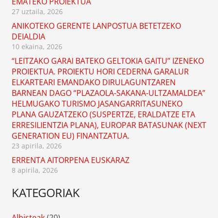
EMATEKO PROIEKTUA
27 uztaila, 2026
ANIKOTEKO GERENTE LANPOSTUA BETETZEKO
DEIALDIA
10 ekaina, 2026
“LEITZAKO GARAI BATEKO GELTOKIA GAITU” IZENEKO
PROIEKTUA. PROIEKTU HORI CEDERNA GARALUR
ELKARTEARI EMANDAKO DIRULAGUNTZAREN
BARNEAN DAGO “PLAZAOLA-SAKANA-ULTZAMALDEA”
HELMUGAKO TURISMO JASANGARRITASUNEKO
PLANA GAUZATZEKO (SUSPERTZE, ERALDATZE ETA
ERRESILIENTZIA PLANA), EUROPAR BATASUNAK (NEXT
GENERATION EU) FINANTZATUA.
23 apirila, 2026
ERRENTA AITORPENA EUSKARAZ
8 apirila, 2026
KATEGORIAK
Albisteak
(20)