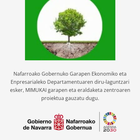
Nafarroako Gobernuko Garapen Ekonomiko eta
Enpresarialeko Departamentuaren diru-laguntzari
esker, MIMUKAI garapen eta eraldaketa zentroaren
proiektua gauzatu dugu.