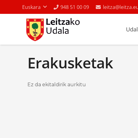
Euskara
948 51 00 09
leitza@leitza.e
Uda
Erakusketak
Ez da ekitaldirik aurkitu