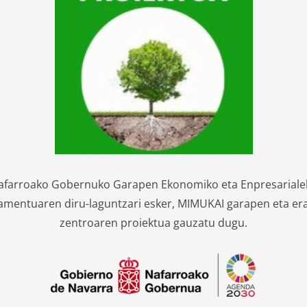
afarroako Gobernuko Garapen Ekonomiko eta Enpresariale
mentuaren diru-laguntzari esker, MIMUKAI garapen eta er
zentroaren proiektua gauzatu dugu.