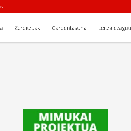
us
la
Zerbitzuak
Gardentasuna
Leitza ezagut