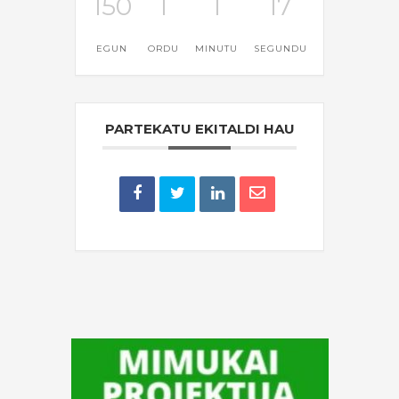
150
1
1
17
EGUN
ORDU
MINUTU
SEGUNDU
PARTEKATU EKITALDI HAU