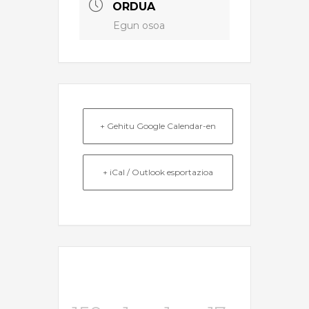
ORDUA
Egun osoa
+ Gehitu Google Calendar-en
+ iCal / Outlook esportazioa