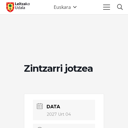
Euskara
Zintzarri jotzea
DATA
2027 Urt 04