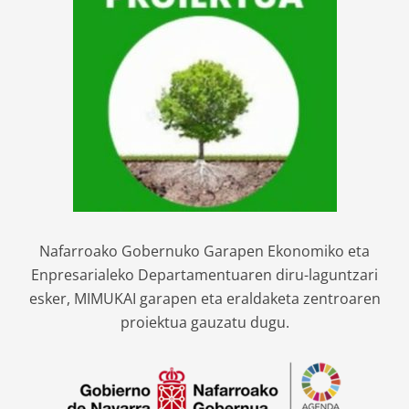
Nafarroako Gobernuko Garapen Ekonomiko eta
Enpresarialeko Departamentuaren diru-laguntzari
esker, MIMUKAI garapen eta eraldaketa zentroaren
proiektua gauzatu dugu.