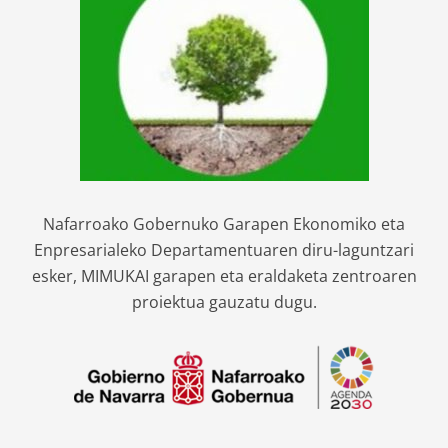
Nafarroako Gobernuko Garapen Ekonomiko eta
Enpresarialeko Departamentuaren diru-laguntzari
esker, MIMUKAI garapen eta eraldaketa zentroaren
proiektua gauzatu dugu.