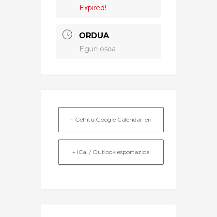
Expired!
ORDUA
Egun osoa
+ Gehitu Google Calendar-en
+ iCal / Outlook esportazioa