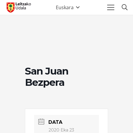
Euskara
San Juan
Bezpera
DATA
2020 Eka 23