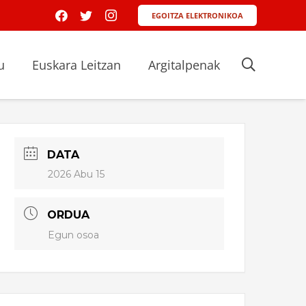
EGOITZA ELEKTRONIKOA
u
Euskara Leitzan
Argitalpenak
DATA
2026 Abu 15
ORDUA
Egun osoa