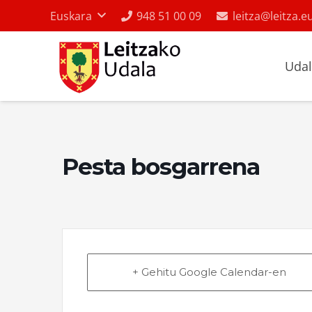
Euskara
948 51 00 09
leitza@leitza.e
Uda
Pesta bosgarrena
+ Gehitu Google Calendar-en