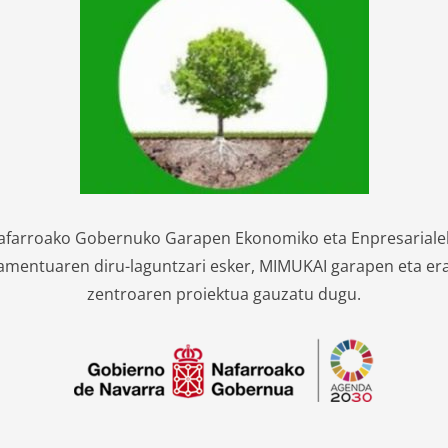
afarroako Gobernuko Garapen Ekonomiko eta Enpresariale
mentuaren diru-laguntzari esker, MIMUKAI garapen eta er
zentroaren proiektua gauzatu dugu.