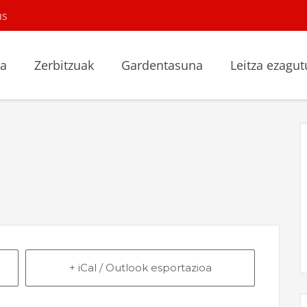
us
la
Zerbitzuak
Gardentasuna
Leitza ezagut
+ iCal / Outlook esportazioa