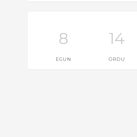
8
14
EGUN
ORDU