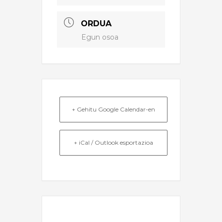
ORDUA
Egun osoa
+ Gehitu Google Calendar-en
+ iCal / Outlook esportazioa