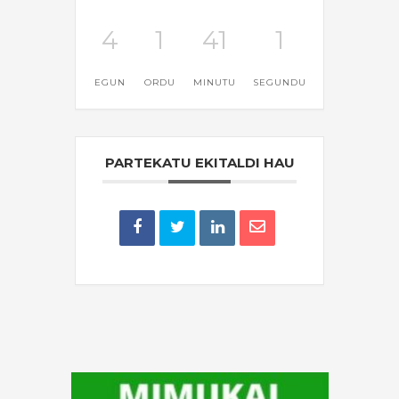
4
1
41
1
EGUN
ORDU
MINUTU
SEGUNDU
PARTEKATU EKITALDI HAU