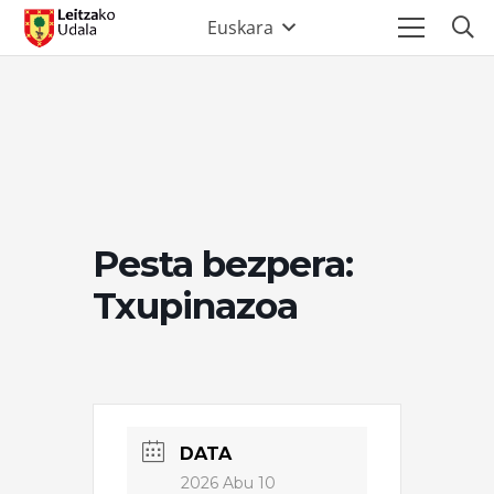
Euskara
Pesta bezpera:
Txupinazoa
DATA
2026 Abu 10