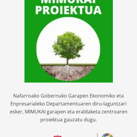
Nafarroako Gobernuko Garapen Ekonomiko eta
Enpresarialeko Departamentuaren diru-laguntzari
esker, MIMUKAI garapen eta eraldaketa zentroaren
proiektua gauzatu dugu.