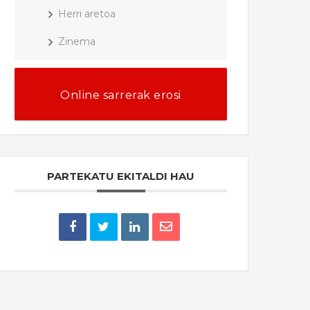
Herri aretoa
Zinema
Online sarrerak erosi
PARTEKATU EKITALDI HAU