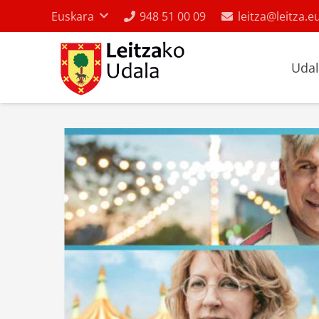
Euskara
948 51 00 09
leitza@leitza.e
Uda