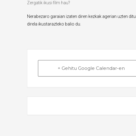
Zergatik ikusi film hau?
Nerabezaro garaian izaten diren kezkak agerian uzten ditu
direla ikustarazteko balio du.
+ Gehitu Google Calendar-en
THE EVEN