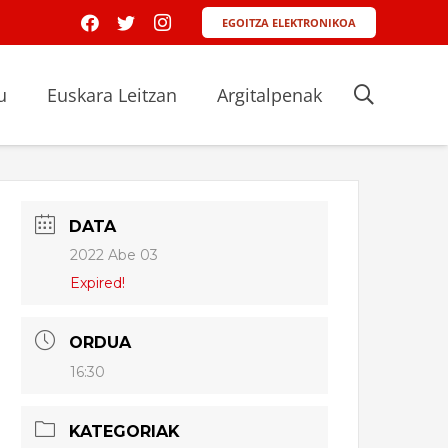
EGOITZA ELEKTRONIKOA
u
Euskara Leitzan
Argitalpenak
DATA
2022 Abe 03
Expired!
ORDUA
16:30
KATEGORIAK