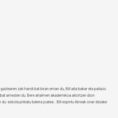
 gaztearen zati handi bat biran eman du, Bill aita bakar eta pailazo
go bat amesten du. Bere ahalmen akademikoa aitortzen dion
 du: eskola pribatu batera joatea… Bill espiritu libreak onar dezake