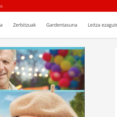
us
la
Zerbitzuak
Gardentasuna
Leitza ezagut