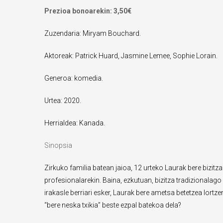
Prezioa bonoarekin: 3,50€
Zuzendaria: Miryam Bouchard.
Aktoreak: Patrick Huard, Jasmine Lemee, Sophie Lorain.
Generoa: komedia.
Urtea: 2020.
Herrialdea: Kanada.
Sinopsia
Zirkuko familia batean jaioa, 12 urteko Laurak bere bizitza
profesionalarekin. Baina, ezkutuan, bizitza tradizionala
irakasle berriari esker, Laurak bere ametsa betetzea lortzen
“bere neska txikia” beste ezpal batekoa dela?