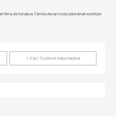
en filma da honakoa. Familia eta lan mota ezberdinak existitzen
+ iCal / Outlook esportazioa
T IS FINISHED.