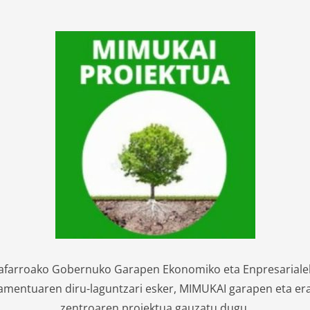
afarroako Gobernuko Garapen Ekonomiko eta Enpresariale
mentuaren diru-laguntzari esker, MIMUKAI garapen eta er
zentroaren proiektua gauzatu dugu.