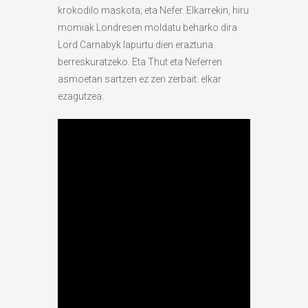
krokodilo maskota; eta Nefer. Elkarrekin, hiru
momiak Londresen moldatu beharko dira
Lord Carnabyk lapurtu dien eraztuna
berreskuratzeko. Eta Thut eta Neferren
asmoetan sartzen ez zen zerbait: elkar
ezagutzea.