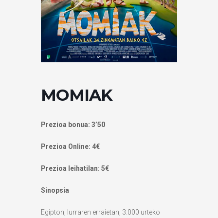
MOMIAK
Prezioa bonua: 3’50
Prezioa Online: 4€
Prezioa leihatilan: 5€
Sinopsia
Egipton, lurraren erraietan, 3.000 urteko