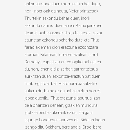
antzinatasuna duen momien hiri bat dago,
non, inperioak aginduta, Nefer printzesak
Thurtekin ezkondu behar duen, inork
ezkondu nahi ez duen arren. Baina jainkoen
desirak saihestezinak dira, eta, beraz, zazpi
egunetan ezkondu beharko dute, eta Thut
faraoiak eman dion eraztuna ezkontzara
eraman. Bitartean, lurraren azalean, Lord
Carnabyk espedizio arkeologiko bat egiten
du, non, lehen aldiz, zerbait garrantzitsua
aurkitzen duen: ezkontza-eraztun bat duen
hilobi egiptoar bat. Historiara pasatzeko
aukera du, baina ez du uste eraztun horrek
jabea duenik… Thut eraztuna lapurtua izan
dela ohartzen denean, gizakien mundura
igotzea beste aukerarik ez du, eta gaur
egungo Londresen sartzen da. Bidaian lagun
izango ditu Sekhem, bere anaia; Croc, bere