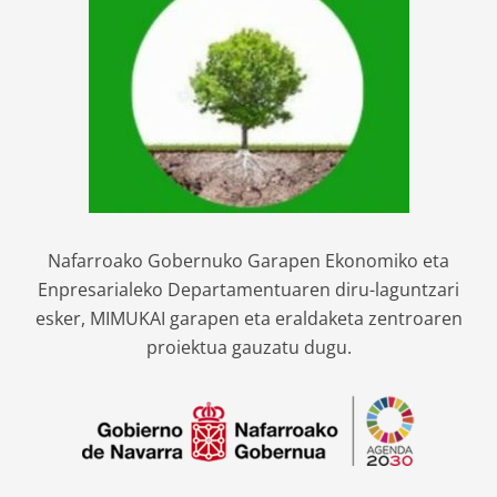
Nafarroako Gobernuko Garapen Ekonomiko eta
Enpresarialeko Departamentuaren diru-laguntzari
esker, MIMUKAI garapen eta eraldaketa zentroaren
proiektua gauzatu dugu.