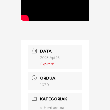
DATA
2023 Api 16
Expired!
ORDUA
16:30
KATEGORIAK
Herri aretoa