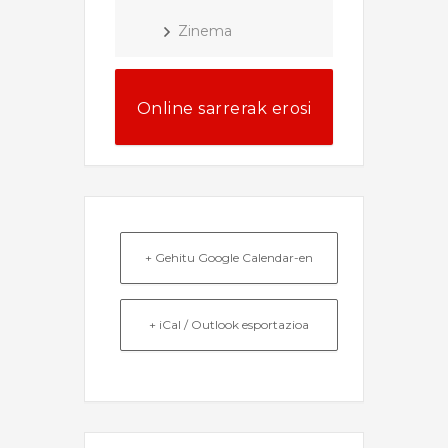
Zinema
Online sarrerak erosi
+ Gehitu Google Calendar-en
+ iCal / Outlook esportazioa