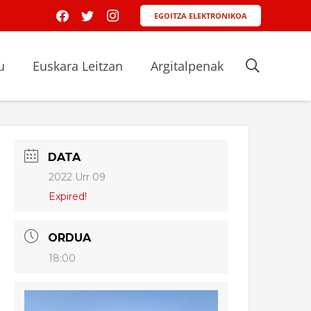
EGOITZA ELEKTRONIKOA
u
Euskara Leitzan
Argitalpenak
DATA
2022 Urr 09
Expired!
ORDUA
18:00