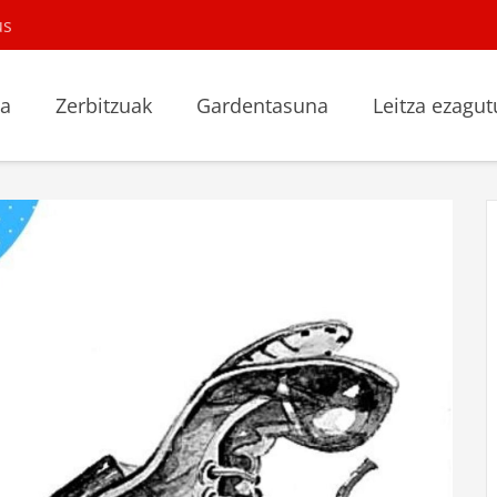
us
la
Zerbitzuak
Gardentasuna
Leitza ezagut