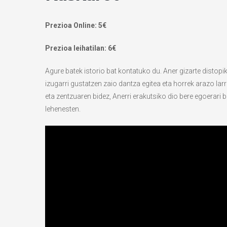
Prezioa Online: 5€
Prezioa leihatilan: 6€
Agure batek istorio bat kontatuko du. Aner gizarte distop
izugarri gustatzen zaio dantza egitea eta horrek arazo larr
eta zentzuaren bidez, Anerri erakutsiko dio bere egoerar
lehenesten.