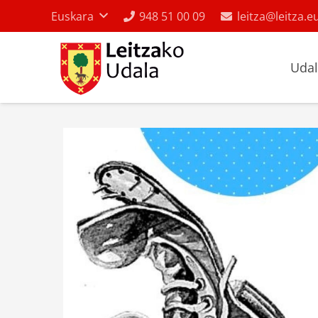
Euskara
948 51 00 09
leitza@leitza.e
Uda