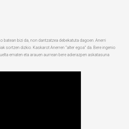
iko batean bizi da, non dantzatzea debekatuta dagoen. Anerri
iak sortzen dizkio. Kaskarot Anerren “alter egoa” da. Bere ingenio
i buelta ematen eta arauen aurrean bere adierazpen askatasuna