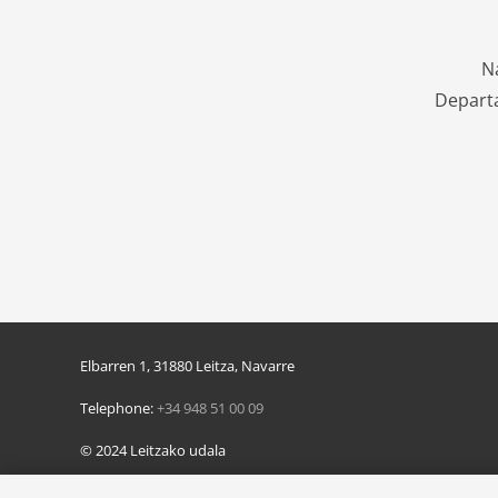
N
Departa
Elbarren 1, 31880 Leitza, Navarre
Telephone:
+34 948 51 00 09
© 2024 Leitzako udala
Pribatutasun politika
/
Lege oharra
/
Cookie politika