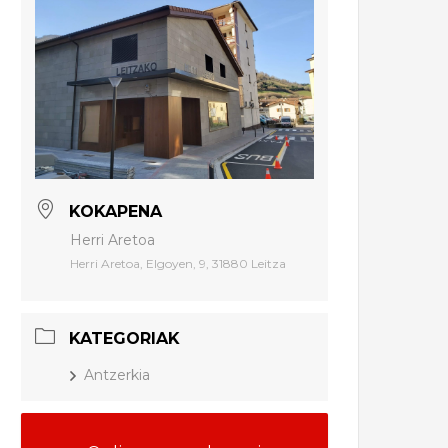
KOKAPENA
Herri Aretoa
Herri Aretoa, Elgoyen, 9, 31880 Leitza
KATEGORIAK
Antzerkia