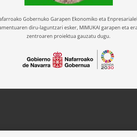
afarroako Gobernuko Garapen Ekonomiko eta Enpresariale
mentuaren diru-laguntzari esker, MIMUKAI garapen eta er
zentroaren proiektua gauzatu dugu.