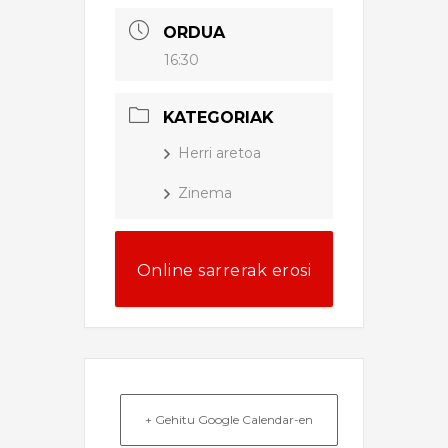
ORDUA
16:30
KATEGORIAK
Herri aretoa
Zinema
Online sarrerak erosi
+ Gehitu Google Calendar-en