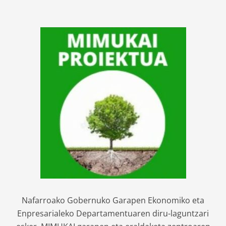
Nafarroako Gobernuko Garapen Ekonomiko eta
Enpresarialeko Departamentuaren diru-laguntzari