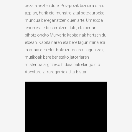
bezala hezten dute. Poz-pozik bizi dira olatu
azpian, harik eta munstro zital batek urpeko
mundua bereganatzen duen arte. Umetxoa
lehorrera erbesteratzen dute, eta bertan
bihotz oneko Murvarid kapitainak hartzen du
etxean. Kapitainaren eta bere lagun mina eta
ia anaia den Elur-bola izurdearen laguntzaz,
mutikoak bere benetako jatorriaren
misterioa argitzeko bidaia bati ekingo dio.
Abentura zirraragarriak ditu bistan!