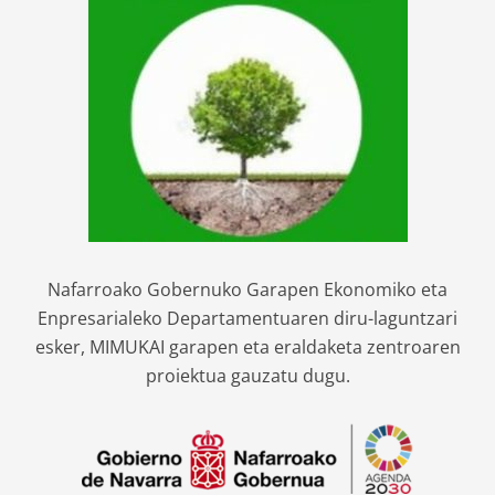
Nafarroako Gobernuko Garapen Ekonomiko eta
Enpresarialeko Departamentuaren diru-laguntzari
esker, MIMUKAI garapen eta eraldaketa zentroaren
proiektua gauzatu dugu.