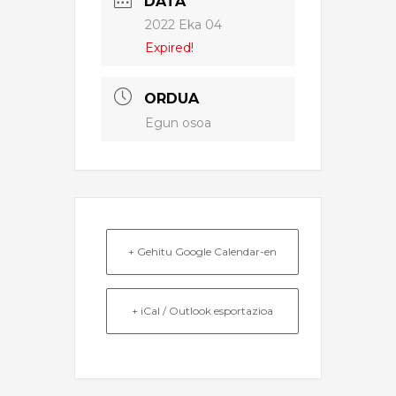
DATA
2022 Eka 04
Expired!
ORDUA
Egun osoa
+ Gehitu Google Calendar-en
+ iCal / Outlook esportazioa