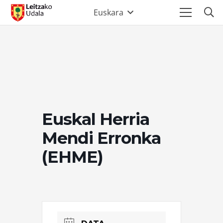
Euskara
Euskal Herria
Mendi Erronka
(EHME)