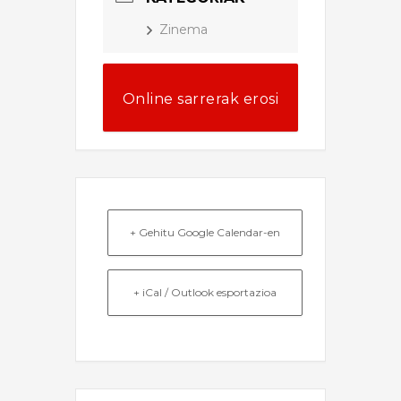
Zinema
Online sarrerak erosi
+ Gehitu Google Calendar-en
+ iCal / Outlook esportazioa