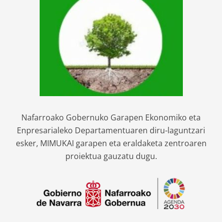
Nafarroako Gobernuko Garapen Ekonomiko eta
Enpresarialeko Departamentuaren diru-laguntzari
esker, MIMUKAI garapen eta eraldaketa zentroaren
proiektua gauzatu dugu.