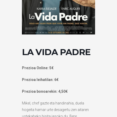
LA VIDA PADRE
Prezioa Online: 5€
Prezioa leihatilan: 6€
Prezioa bonoarekin: 4,50€
Mikel, chef gazte eta handinahia, duela
hogeita hamar urte desagertu zen aitaren
ustekabeko bisita jasoko du. Bere