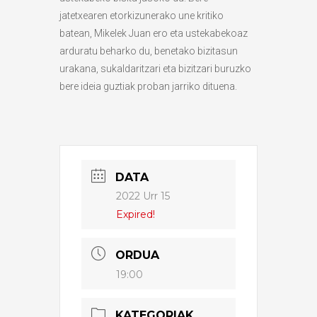
jatetxearen etorkizunerako une kritiko
batean, Mikelek Juan ero eta ustekabekoaz
arduratu beharko du, benetako bizitasun
urakana, sukaldaritzari eta bizitzari buruzko
bere ideia guztiak proban jarriko dituena.
DATA
2022 Urr 15
Expired!
ORDUA
19:00
KATEGORIAK