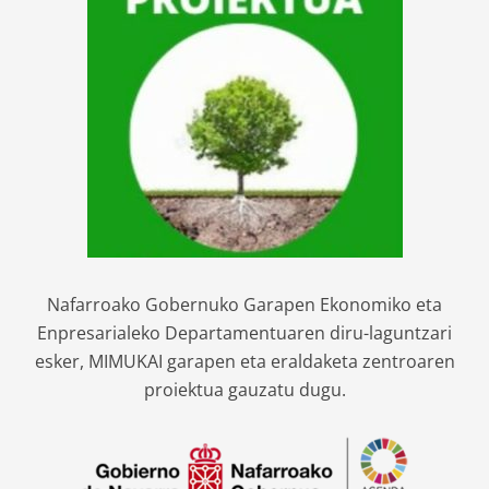
Nafarroako Gobernuko Garapen Ekonomiko eta
Enpresarialeko Departamentuaren diru-laguntzari
esker, MIMUKAI garapen eta eraldaketa zentroaren
proiektua gauzatu dugu.