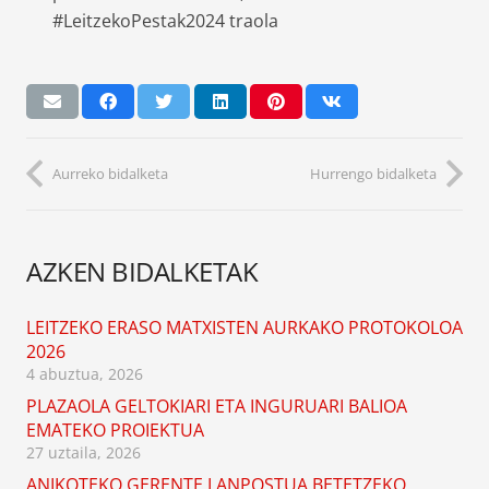
#LeitzekoPestak2024 traola
Aurreko bidalketa
Hurrengo bidalketa
AZKEN BIDALKETAK
LEITZEKO ERASO MATXISTEN AURKAKO PROTOKOLOA
2026
4 abuztua, 2026
PLAZAOLA GELTOKIARI ETA INGURUARI BALIOA
EMATEKO PROIEKTUA
27 uztaila, 2026
ANIKOTEKO GERENTE LANPOSTUA BETETZEKO