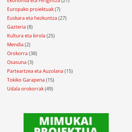
Ekonomia eta Hirigintza
(21)
Europako proiektuak
(7)
Euskara eta hezkuntza
(27)
Gazteria
(8)
Kultura eta kirola
(25)
Mendia
(2)
Orokorra
(38)
Osasuna
(3)
Parteartzea eta Auzolana
(15)
Tokiko Garapena
(15)
Udala orokorrak
(49)