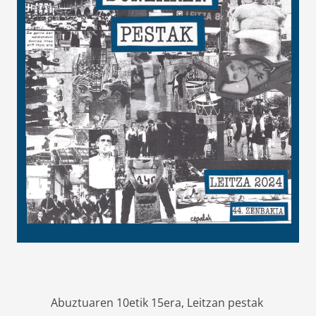
Abuztuaren 10etik 15era, Leitzan pestak