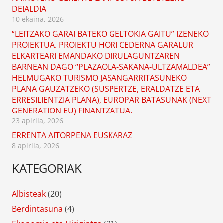
DEIALDIA
10 ekaina, 2026
“LEITZAKO GARAI BATEKO GELTOKIA GAITU” IZENEKO
PROIEKTUA. PROIEKTU HORI CEDERNA GARALUR
ELKARTEARI EMANDAKO DIRULAGUNTZAREN
BARNEAN DAGO “PLAZAOLA-SAKANA-ULTZAMALDEA”
HELMUGAKO TURISMO JASANGARRITASUNEKO
PLANA GAUZATZEKO (SUSPERTZE, ERALDATZE ETA
ERRESILIENTZIA PLANA), EUROPAR BATASUNAK (NEXT
GENERATION EU) FINANTZATUA.
23 apirila, 2026
ERRENTA AITORPENA EUSKARAZ
8 apirila, 2026
KATEGORIAK
Albisteak
(20)
Berdintasuna
(4)