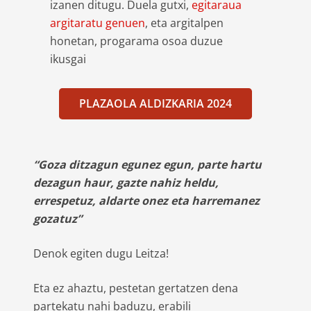
izanen ditugu. Duela gutxi,
egitaraua
argitaratu genuen
, eta argitalpen
honetan, progarama osoa duzue
ikusgai
PLAZAOLA ALDIZKARIA 2024
“Goza ditzagun egunez egun, parte hartu
dezagun haur, gazte nahiz heldu,
errespetuz, aldarte onez eta harremanez
gozatuz”
Denok egiten dugu Leitza!
Eta ez ahaztu, pestetan gertatzen dena
partekatu nahi baduzu, erabili