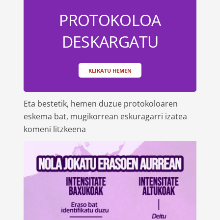
PROTOKOLOA
DESKARGATU
KLIKATU HEMEN
Eta bestetik, hemen duzue protokoloaren
eskema bat, mugikorrean eskuragarri izatea
komeni litzkeena