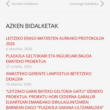
Aurreko bidalketa
Hurrengo bidalketa
AZKEN BIDALKETAK
LEITZEKO ERASO MATXISTEN AURKAKO PROTOKOLOA
2026
4 abuztua, 2026
PLAZAOLA GELTOKIARI ETA INGURUARI BALIOA
EMATEKO PROIEKTUA
27 uztaila, 2026
ANIKOTEKO GERENTE LANPOSTUA BETETZEKO
DEIALDIA
10 ekaina, 2026
“LEITZAKO GARAI BATEKO GELTOKIA GAITU” IZENEKO
PROIEKTUA. PROIEKTU HORI CEDERNA GARALUR
ELKARTEARI EMANDAKO DIRULAGUNTZAREN
BARNEAN DAGO “PLAZAOLA-SAKANA-ULTZAMALDEA”