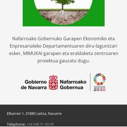
Nafarroako Gobernuko Garapen Ekonomiko eta
Enpresarialeko Departamentuaren diru-laguntzari
esker, MIMUKAI garapen eta eraldaketa zentroaren
proiektua gauzatu dugu.
Elbarren 1, 31880 Leitza, Navarre
Telephone:
+34 948 51 00 09