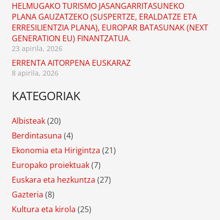
HELMUGAKO TURISMO JASANGARRITASUNEKO
PLANA GAUZATZEKO (SUSPERTZE, ERALDATZE ETA
ERRESILIENTZIA PLANA), EUROPAR BATASUNAK (NEXT
GENERATION EU) FINANTZATUA.
23 apirila, 2026
ERRENTA AITORPENA EUSKARAZ
8 apirila, 2026
KATEGORIAK
Albisteak
(20)
Berdintasuna
(4)
Ekonomia eta Hirigintza
(21)
Europako proiektuak
(7)
Euskara eta hezkuntza
(27)
Gazteria
(8)
Kultura eta kirola
(25)