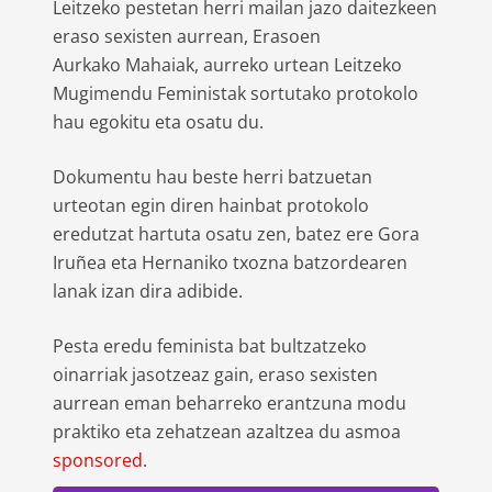
Leitzeko pestetan herri mailan jazo daitezkeen
eraso sexisten aurrean, Erasoen
Aurkako Mahaiak, aurreko urtean Leitzeko
Mugimendu Feministak sortutako protokolo
hau egokitu eta osatu du.
Dokumentu hau beste herri batzuetan
urteotan egin diren hainbat protokolo
eredutzat hartuta osatu zen, batez ere Gora
Iruñea eta Hernaniko txozna batzordearen
lanak izan dira adibide.
Pesta eredu feminista bat bultzatzeko
oinarriak jasotzeaz gain, eraso sexisten
aurrean eman beharreko erantzuna modu
praktiko eta zehatzean azaltzea du asmoa
sponsored
.