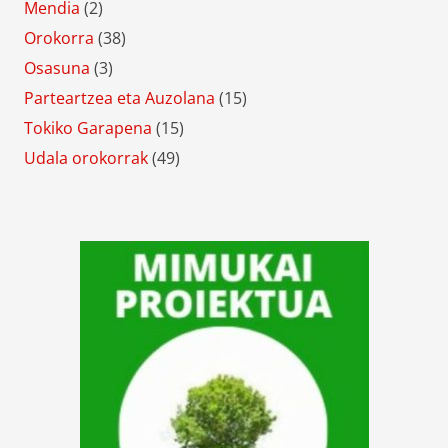
Mendia
(2)
Orokorra
(38)
Osasuna
(3)
Parteartzea eta Auzolana
(15)
Tokiko Garapena
(15)
Udala orokorrak
(49)