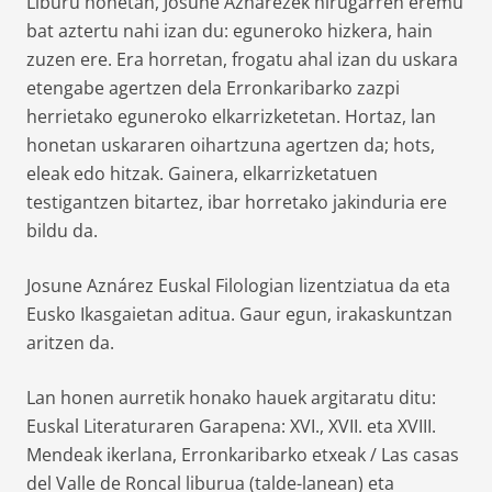
Liburu honetan, Josune Aznarezek hirugarren eremu
bat aztertu nahi izan du: eguneroko hizkera, hain
zuzen ere. Era horretan, frogatu ahal izan du uskara
etengabe agertzen dela Erronkaribarko zazpi
herrietako eguneroko elkarrizketetan. Hortaz, lan
honetan uskararen oihartzuna agertzen da; hots,
eleak edo hitzak. Gainera, elkarrizketatuen
testigantzen bitartez, ibar horretako jakinduria ere
bildu da.
Josune Aznárez Euskal Filologian lizentziatua da eta
Eusko Ikasgaietan aditua. Gaur egun, irakaskuntzan
aritzen da.
Lan honen aurretik honako hauek argitaratu ditu:
Euskal Literaturaren Garapena: XVI., XVII. eta XVIII.
Mendeak ikerlana, Erronkaribarko etxeak / Las casas
del Valle de Roncal liburua (talde-lanean) eta