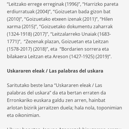
“Leitzako errege erreginak (1996)”, “Harrizko pareta
erdiurratuak (2004)”, “Goizuetan bada gizon bat
(2010)”, “Goizuetako etxeen izenak (2011)”, “Hilen
xarma (2015)”, “Goizuetako dokumentu zaharrak
(1324-1918) (2017)”, “Leitzalarreko Unaiak (1683-
1771)”, “Zezenak plazan, Goizuetan eta Leitzan
(1578-2017) (2018)”, eta “Bordarien sorrera eta
bilakaera Leitzan eta Areson (1427-1925) (2019)”.
Uskararen eleak / Las palabras del uskara
Saritutako beste lana “Uskararen eleak / Las
palabras del uskara” da eta bertan erraten da
Erronkariko euskara galdu zen arren, hainbat
arlotan bizirik jarraitzen duela; hala nola, toponimian
eta oikonimian.