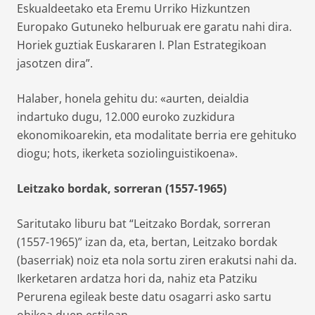
Eskualdeetako eta Eremu Urriko Hizkuntzen
Europako Gutuneko helburuak ere garatu nahi dira.
Horiek guztiak Euskararen I. Plan Estrategikoan
jasotzen dira”.
Halaber, honela gehitu du: «aurten, deialdia
indartuko dugu, 12.000 euroko zuzkidura
ekonomikoarekin, eta modalitate berria ere gehituko
diogu; hots, ikerketa soziolinguistikoena».
Leitzako bordak, sorreran (1557-1965)
Saritutako liburu bat “Leitzako Bordak, sorreran
(1557-1965)” izan da, eta, bertan, Leitzako bordak
(baserriak) noiz eta nola sortu ziren erakutsi nahi da.
Ikerketaren ardatza hori da, nahiz eta Patziku
Perurena egileak beste datu osagarri asko sartu