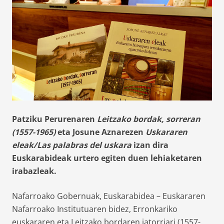
Patziku Perurenaren
Leitzako bordak, sorreran
(1557-1965)
eta Josune Aznarezen
Uskararen
eleak/Las palabras del uskara
izan dira
Euskarabideak urtero egiten duen lehiaketaren
irabazleak.
Nafarroako Gobernuak, Euskarabidea – Euskararen
Nafarroako Institutuaren bidez, Erronkariko
euskararen eta Leitzako bordaren jatorriari (1557-