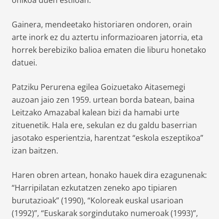
ohikoa duen estiloan.
Gainera, mendeetako historiaren ondoren, orain
arte inork ez du aztertu informazioaren jatorria, eta
horrek berebiziko balioa ematen die liburu honetako
datuei.
Patziku Perurena egilea Goizuetako Aitasemegi
auzoan jaio zen 1959. urtean borda batean, baina
Leitzako Amazabal kalean bizi da hamabi urte
zituenetik. Hala ere, sekulan ez du galdu baserrian
jasotako esperientzia, harentzat “eskola eszeptikoa”
izan baitzen.
Haren obren artean, honako hauek dira ezagunenak:
“Harripilatan ezkutatzen zeneko apo tipiaren
burutazioak” (1990), “Koloreak euskal usarioan
(1992)”, “Euskarak sorgindutako numeroak (1993)”,