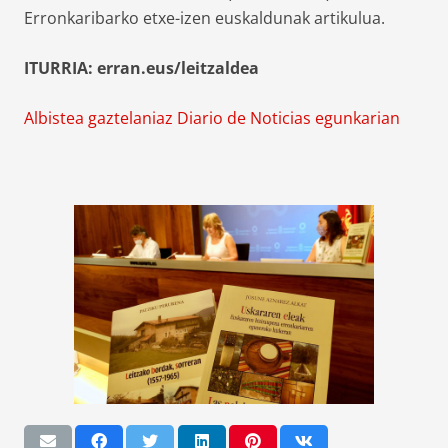
Erronkaribarko etxe-izen euskaldunak artikulua.
ITURRIA: erran.eus/leitzaldea
Albistea gaztelaniaz Diario de Noticias egunkarian