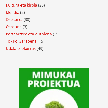
Kultura eta kirola
(25)
Mendia
(2)
Orokorra
(38)
Osasuna
(3)
Parteartzea eta Auzolana
(15)
Tokiko Garapena
(15)
Udala orokorrak
(49)