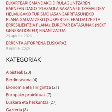
ELKARTEARI EMANDAKO DIRULAGUNTZAREN
BARNEAN DAGO “PLAZAOLA-SAKANA-ULTZAMALDEA”
HELMUGAKO TURISMO JASANGARRITASUNEKO
PLANA GAUZATZEKO (SUSPERTZE, ERALDATZE ETA
ERRESILIENTZIA PLANA), EUROPAR BATASUNAK (NEXT
GENERATION EU) FINANTZATUA.
23 apirila, 2026
ERRENTA AITORPENA EUSKARAZ
8 apirila, 2026
KATEGORIAK
Albisteak
(20)
Berdintasuna
(4)
Ekonomia eta Hirigintza
(21)
Europako proiektuak
(7)
Euskara eta hezkuntza
(27)
Gazteria
(8)