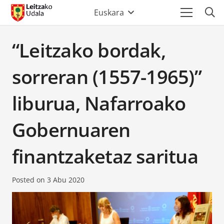
Euskara
“Leitzako bordak,
sorreran (1557-1965)”
liburua, Nafarroako
Gobernuaren
finantzaketaz saritua
Posted on
3 Abu 2020