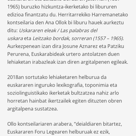
1965) buruzko hizkuntza-ikerketako bi libururen
edizioa finantzatu du. Herritarrekiko Harremanetako
kontseilaria den Ana Ollok bi liburu hauek aurkeztu
ditu:
Uskararen eleak / Las palabras del
uskara
eta
Leitzako bordak, sorreran (1557 – 1965)
.
Aurkezpenean izan dira Josune Aznarez eta Patziku
Perurena, Euskarabideak urtero antolatzen duen
lehiaketan irabazleak izan diren argitalpenen egileak.
2018an sortutako lehiaketaren helburua da
euskararen inguruko lexikografia, toponimia eta
soziolinguistikako ikerketak bultzatzea nahiz arlo
horretan hainbat ikertzailek egiten dituzten obren
argitalpena sustatzea.
Ollo kontseilariaren arabera, “deialdiaren bitartez,
Euskararen Foru Legearen helburuak ez ezik,