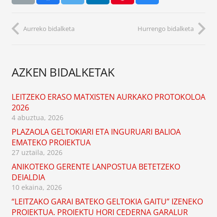
Aurreko bidalketa
Hurrengo bidalketa
AZKEN BIDALKETAK
LEITZEKO ERASO MATXISTEN AURKAKO PROTOKOLOA
2026
4 abuztua, 2026
PLAZAOLA GELTOKIARI ETA INGURUARI BALIOA
EMATEKO PROIEKTUA
27 uztaila, 2026
ANIKOTEKO GERENTE LANPOSTUA BETETZEKO
DEIALDIA
10 ekaina, 2026
“LEITZAKO GARAI BATEKO GELTOKIA GAITU” IZENEKO
PROIEKTUA. PROIEKTU HORI CEDERNA GARALUR