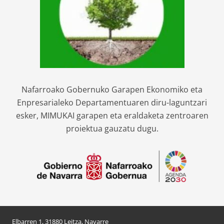
Nafarroako Gobernuko Garapen Ekonomiko eta
Enpresarialeko Departamentuaren diru-laguntzari
esker, MIMUKAI garapen eta eraldaketa zentroaren
proiektua gauzatu dugu.
Elbarren 1, 31880 Leitza, Navarre