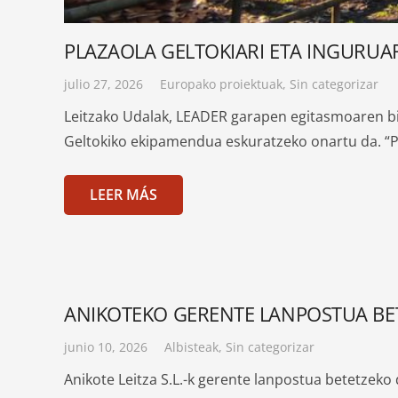
PLAZAOLA GELTOKIARI ETA INGURUA
julio 27, 2026
Europako proiektuak
,
Sin categorizar
Leitzako Udalak, LEADER garapen egitasmoaren bita
Geltokiko ekipamendua eskuratzeko onartu da.
LEER MÁS
ANIKOTEKO GERENTE LANPOSTUA BET
junio 10, 2026
Albisteak
,
Sin categorizar
Anikote Leitza S.L.-k gerente lanpostua betetzeko 