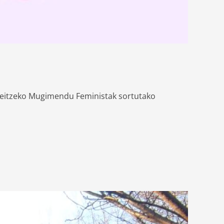
 Leitzeko Mugimendu Feministak sortutako