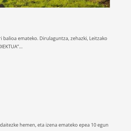
i balioa emateko. Dirulaguntza, zehazki, Leitzako
ROIEKTUA”…
kus daitezke hemen, eta izena emateko epea 10 egun