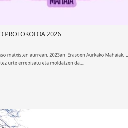
KO PROTOKOLOA 2026
eraso matxisten aurrean, 2023an Erasoen Aurkako Mahaiak,
rtez urte errebisatu eta moldatzen da,…