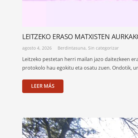
LEITZEKO ERASO MATXISTEN AURKA
agosto 4, 2026
Berdintasuna
,
Sin categorizar
Leitzeko pestetan herri mailan jazo daitezkeen 
protokolo hau egokitu eta osatu zuen. Ondotik, u
LEER MÁS