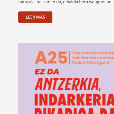
naturalekoa izanen da, deialdia bera webgunean 
LEER MÁS