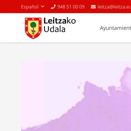
Español
948 51 00 09
leitza@leitza.e
Ayuntamien