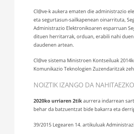
Cl@ve-k aukera ematen die administrazio ele
eta segurtasun-sailkapenean oinarrituta, Se
Administrazio Elektronikoaren esparruan Se
dituen herritarrak, orduan, erabili nahi due
daudenen artean.
Cl@ve sistema Ministroen Kontseiluak 2014ko
Komunikazio Teknologien Zuzendaritzak zeha
NOIZTIK IZANGO DA NAHITAEZKO
2020ko urriaren 2tik
aurrera indarrean sart
behar da batzuentzat bide bakarra eta derri
39/2015 Legearen 14. artikuluak Administraz