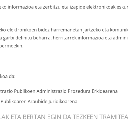
eko informazioa eta zerbitzu eta izapide elektronikoak esku
rteko elektronikoen bidez harremanetan jartzeko eta komun
a garbi definitu beharra, herritarrek informazioa eta admini
 bermeekin.
koa da:
strazio Publikoen Administrazio Prozedura Erkidearena
 Publikoaren Araubide Juridikoarena.
AK ETA BERTAN EGIN DAITEZKEEN TRAMITE