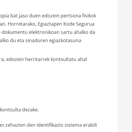
pia bat jaso duen edozein pertsona fisikok
tan. Horretarako, Egiaztapen Kode Segurua
ko dokumentu elektronikoan sartu ahalko da
alko du eta sinaduren egiazkotasuna
a, edozein herritarrek kontsultatu ahal
 kontsulta dezake.
an zehazten den identifikazio sistema erabili