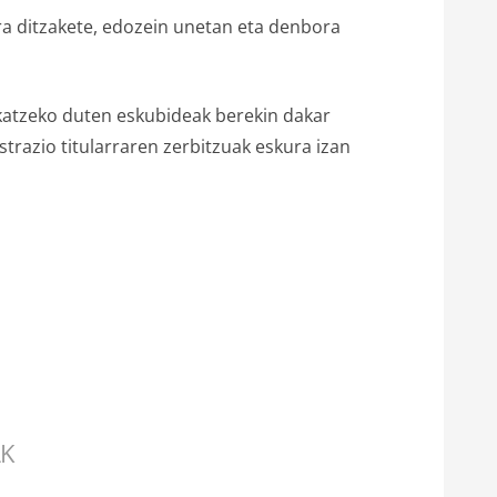
ra ditzakete, edozein unetan eta denbora
ikatzeko duten eskubideak berekin dakar
strazio titularraren zerbitzuak eskura izan
AK