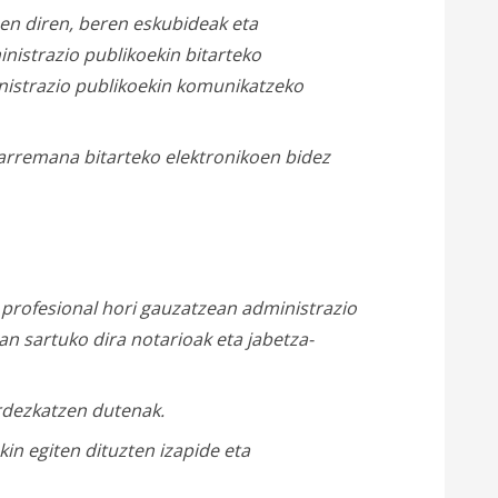
en diren, beren eskubideak eta
nistrazio publikoekin bitarteko
nistrazio publikoekin komunikatzeko
harremana bitarteko elektronikoen bidez
 profesional hori gauzatzean administrazio
an sartuko dira notarioak eta jabetza-
rdezkatzen dutenak.
in egiten dituzten izapide eta