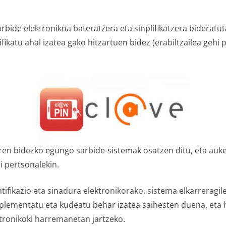
arbide elektronikoa bateratzera eta sinplifikatzera biderat
ikatu ahal izatea gako hitzartuen bidez (erabiltzailea gehi 
aren bidezko egungo sarbide-sistemak osatzen ditu, eta au
i pertsonalekin.
tifikazio eta sinadura elektronikorako, sistema elkarreragil
inplementatu eta kudeatu behar izatea saihesten duena, eta 
ktronikoki harremanetan jartzeko.