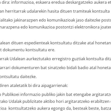
n dira: informazioa, eskaera eredua deskargatzeko aukera et
an herritarrak udalarekin hasita dituen tramiteak kontsulta d
dalitako jakinarazpen edo komunikazioak jaso daitezke posto
kinarazpena edo komunikazioa postontzi elektronikora joaten
dalean dituen espedienteak kontsultatu ditzake atal honeta
it dokumentu kontsultatu ere.
tarrak Udalean aurkeztutako erregistro guztiak kontsulta dit
itarrari dokumenturen bat sinatzeko bidali badio atal hone
ontsultatu daitezke.
iren ataletatik bi dira aipagarrienak:
o Publikoei informazio publiko jakin bat etengabe argitarat
tzako Udalak publizitate aktibo hori argitaratzeko erabiltz
ioa kontsultatzeko aukera egongo da, besteak beste, batz