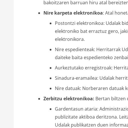
bakoitzaren barruan hiru atal bereizte
Nire karpeta elektronikoa
: Atal honet
Postontzi elektronikoa
: Udalak bi
elektroniko bat erraztuz gero, ja
elektronikora.
Nire espedienteak
: Herritarrak U
daiteke baita espedienteko zenba
Aurkeztutako erregistroak
: Herri
Sinadura-eramailea
: Udalak herr
Nire datuak
: Norberaren datuak k
Zerbitzu elektronikoa:
Bertan biltzen d
Gardentasun ataria
: Administrazi
publizitate aktiboa deritzona. Lei
Udalak publikatzen duen informaz