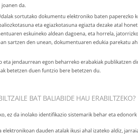
n joanen da.
Udalak sortutako dokumentu elektroniko baten paperezko ko
aliozkotasuna eta egiazkotasuna egiazta dezake atal hone
umentuaren eskuineko aldean dagoena, eta horrela, jatorriz
koan sartzen den unean, dokumentuaren edukia parekatu ah
o eta jendaurrean egon beharreko erabakiak publikatzen dir
lak betetzen duen funtzio bere betetzen du.
BILTZAILE BAT BALIABIDE HAU ERABILTZEKO?
ko, ez da inolako identifikazio sistemarik behar eta edonork
 elektronikoan dauden atalak ikusi ahal izateko aldiz, jarrai