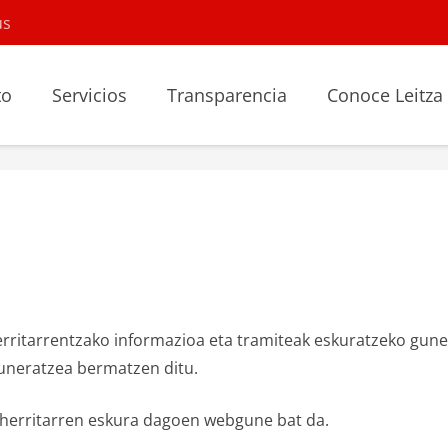
us
to
Servicios
Transparencia
Conoce Leitza
erritarrentzako informazioa eta tramiteak eskuratzeko gune
uneratzea bermatzen ditu.
en herritarren eskura dagoen webgune bat da.