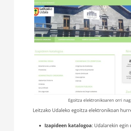
Egoitza elektronikoaren orri na
Leitzako Udaleko egoitza elektronikoan hurre
Izapideen katalogoa
: Udalarekin egin