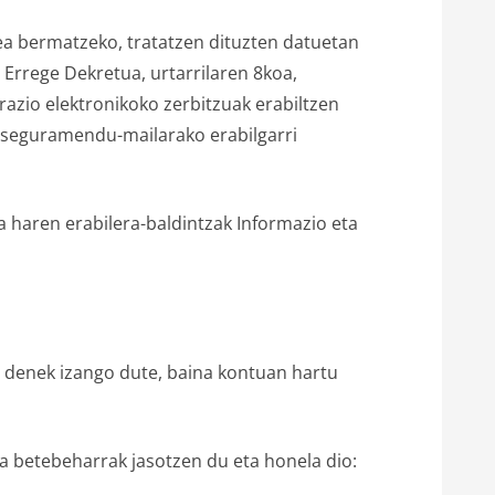
tea bermatzeko, tratatzen dituzten datuetan
Errege Dekretua, urtarrilaren 8koa,
zio elektronikoko zerbitzuak erabiltzen
n aseguramendu-mailarako erabilgarri
a haren erabilera-baldintzak Informazio eta
a denek izango dute, baina kontuan hartu
ta betebeharrak jasotzen du eta honela dio: