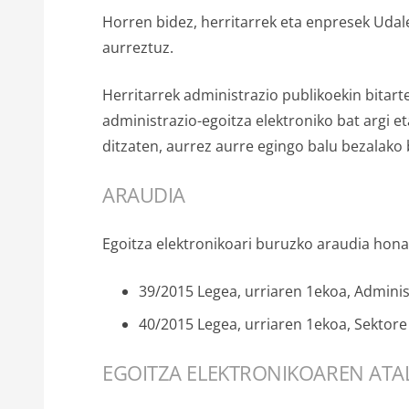
Horren bidez, herritarrek eta enpresek Udal
aurreztuz.
Herritarrek administrazio publikoekin bita
administrazio-egoitza elektroniko bat argi et
ditzaten, aurrez aurre egingo balu bezalako
ARAUDIA
Egoitza elektronikoari buruzko araudia hona
39/2015 Legea, urriaren 1ekoa, Admini
40/2015 Legea, urriaren 1ekoa, Sektore
EGOITZA ELEKTRONIKOAREN ATAL