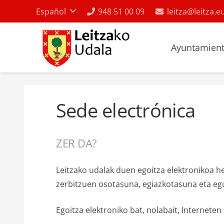
Español
948 51 00 09
leitza@leitza.e
Ayuntamien
Sede electrónica
ZER DA?
Leitzako udalak duen egoitza elektronikoa h
zerbitzuen osotasuna, egiazkotasuna eta eg
Egoitza elektroniko bat, nolabait, Internet