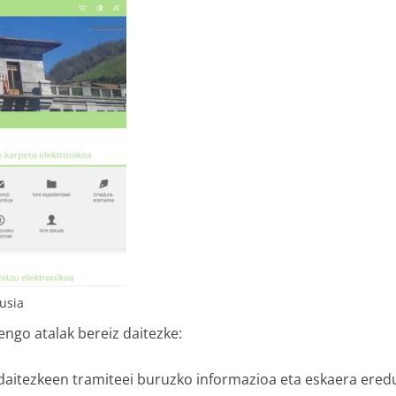
gusia
ngo atalak bereiz daitezke:
 daitezkeen tramiteei buruzko informazioa eta eskaera eredu