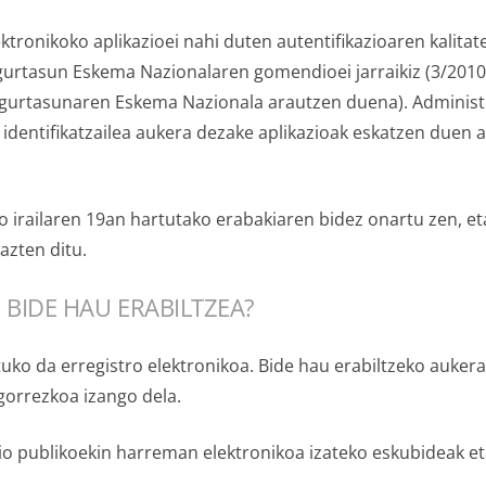
ktronikoko aplikazioei nahi duten autentifikazioaren kalita
gurtasun Eskema Nazionalaren gomendioei jarraikiz (3/2010 
gurtasunaren Eskema Nazionala arautzen duena). Administra
n identifikatzailea aukera dezake aplikazioak eskatzen due
 irailaren 19an hartutako erabakiaren bidez onartu zen, et
zten ditu.
 BIDE HAU ERABILTZEA?
uko da erregistro elektronikoa. Bide hau erabiltzeko auker
gorrezkoa izango dela.
io publikoekin harreman elektronikoa izateko eskubideak e