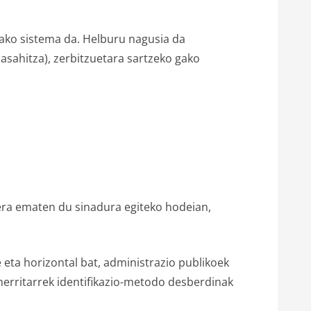
utako sistema da. Helburu nagusia da
pasahitza), zerbitzuetara sartzeko gako
kera ematen du sinadura egiteko hodeian,
e eta horizontal bat, administrazio publikoek
herritarrek identifikazio-metodo desberdinak