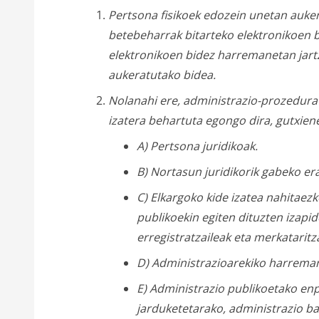
Pertsona fisikoek edozein unetan auke
betebeharrak bitarteko elektronikoen b
elektronikoen bidez harremanetan jart
aukeratutako bidea.
Nolanahi ere, administrazio-prozedura 
izatera behartuta egongo dira, gutxien
A) Pertsona juridikoak.
B) Nortasun juridikorik gabeko e
C) Elkargoko kide izatea nahitaez
publikoekin egiten dituzten izapid
erregistratzaileak eta merkataritza
D) Administrazioarekiko harreman
E) Administrazio publikoetako enp
jarduketetarako, administrazio 