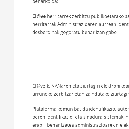
beharko da:
Cl@ve
herritarrek zerbitzu publikoetarako s
herritarrak Administrazioaren aurrean identif
desberdinak gogoratu behar izan gabe.
Cl@ve-k, NANaren eta ziurtagiri elektroniko
urruneko zerbitzarietan zaindutako ziurtagir
Plataforma komun bat da identifikazio, auten
beren identifikazio- eta sinadura-sistemak 
erabili behar izatea administrazioarekin ele