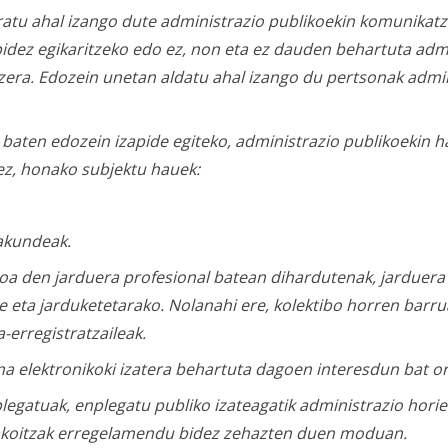
ratu ahal izango dute administrazio publikoekin komunikatz
idez egikaritzeko edo ez, non eta ez dauden behartuta admi
zera. Edozein unetan aldatu ahal izango du pertsonak admi
baten edozein izapide egiteko, administrazio publikoekin 
ez, honako subjektu hauek:
rakundeak.
koa den jarduera profesional batean dihardutenak, jarduera
e eta jarduketetarako. Nolanahi ere, kolektibo horren barru
-erregistratzaileak.
a elektronikoki izatera behartuta dagoen interesdun bat o
legatuak, enplegatu publiko izateagatik administrazio horiek
bakoitzak erregelamendu bidez zehazten duen moduan.