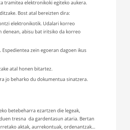
a tramitea elektronikoki egiteko aukera.
itzake. Bost atal bereizten dira:
ntzi elektronikotik. Udalari korreo
 denean, abisu bat iritsiko da korreo
n. Espedientea zein egoeran dagoen ikus
zake atal honen bitartez.
tara jo beharko du dokumentua sinatzera.
zeko betebeharra ezartzen die legeak,
en duen tresna da gardentasun ataria. Bertan
arretako aktak, aurrekontuak, ordenantzak…