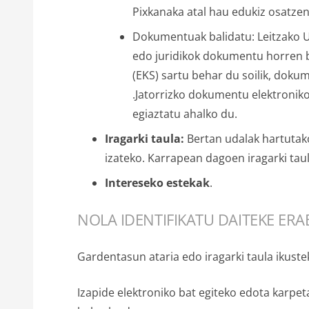
Pixkanaka atal hau edukiz osatze
Dokumentuak balidatu
:
Leitzako 
edo juridikok dokumentu horren b
(EKS) sartu behar du soilik, dok
.Jatorrizko dokumentu elektroni
egiaztatu ahalko du.
Iragarki taula:
Bertan udalak hartutak
izateko. Karrapean dagoen iragarki tau
Intereseko estekak
.
NOLA IDENTIFIKATU DAITEKE ERA
Gardentasun ataria edo iragarki taula ikuste
Izapide elektroniko bat egiteko edota karpeta