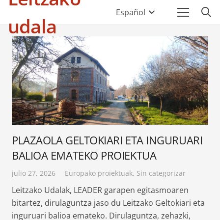
Español
udala
PLAZAOLA GELTOKIARI ETA INGURUARI
BALIOA EMATEKO PROIEKTUA
julio 27, 2026
Europako proiektuak
,
Sin categorizar
Leitzako Udalak, LEADER garapen egitasmoaren
bitartez, dirulaguntza jaso du Leitzako Geltokiari eta
inguruari balioa emateko. Dirulaguntza, zehazki,