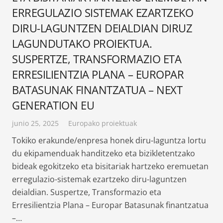
ERREGULAZIO SISTEMAK EZARTZEKO
DIRU-LAGUNTZEN DEIALDIAN DIRUZ
LAGUNDUTAKO PROIEKTUA.
SUSPERTZE, TRANSFORMAZIO ETA
ERRESILIENTZIA PLANA – EUROPAR
BATASUNAK FINANTZATUA – NEXT
GENERATION EU
junio 25, 2025
Europako proiektuak
Tokiko erakunde/enpresa honek diru-laguntza lortu
du ekipamenduak handitzeko eta bizikletentzako
bideak egokitzeko eta bisitariak hartzeko eremuetan
erregulazio-sistemak ezartzeko diru-laguntzen
deialdian. Suspertze, Transformazio eta
Erresilientzia Plana – Europar Batasunak finantzatua
–…