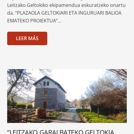
Leitzako Geltokiko ekipamendua eskuratzeko onartu
da. “PLAZAOLA GELTOKIARI ETA INGURUARI BALIOA
EMATEKO PROIEKTUA”…
LEER MÁS
“LEITZAKO GARAI BATEKO GELTOKIA