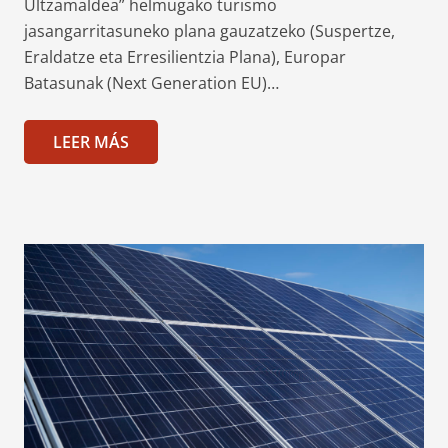
Ultzamaldea” helmugako turismo
jasangarritasuneko plana gauzatzeko (Suspertze,
Eraldatze eta Erresilientzia Plana), Europar
Batasunak (Next Generation EU)…
LEER MÁS