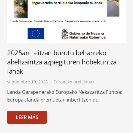
2025an Leitzan burutu beharreko
abeltzaintza azpiegituren hobekuntza
lanak
septiembre 10, 2025
Europako proiektuak
Landa Garapenerako Europako Nekazaritza Funtsa:
Europak landa eremuetan inbertitzen du
LEER MÁS