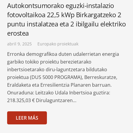
Autokontsumorako eguzki-instalazio
fotovoltaikoa 22,5 kWp Birkargatzeko 2
puntu instalatzea eta 2 ibilgailu elektriko
erostea
abril 9, 2025
Europako proiektuak
Erronka demografikoa duten udalerrietan energia
garbiko tokiko proiektu berezietarako
inbertsioetarako diru-laguntzetara bildutako
proiektua (DUS 5000 PROGRAMA), Berreskuratze,
Eraldaketa eta Erresilientzia Planaren barruan.
Onuraduna: Leitzako Udala Inbertsioa guztira:
218.325,03 € Dirulaguntzaren…
LEER MÁS