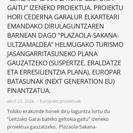
GAITU” IZENEKO PROIEKTUA. PROIEKTU
HORI CEDERNA GARALUR ELKARTEARI
EMANDAKO DIRULAGUNTZAREN
BARNEAN DAGO “PLAZAOLA-SAKANA-
ULTZAMALDEA” HELMUGAKO TURISMO
JASANGARRITASUNEKO PLANA
GAUZATZEKO (SUSPERTZE, ERALDATZE
ETA ERRESILIENTZIA PLANA), EUROPAR
BATASUNAK (NEXT GENERATION EU)
FINANTZATUA.
abril 23, 2026
Europako proiektuak
Tokiko erakunde honek diru-laguntza lortu du
“Leitzako Garai bateko geltokia gaitu” izeneko
proiektua gauzatzeko, Plazaola-Sakana-