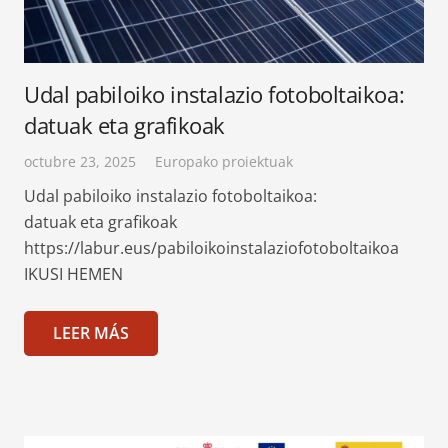
Udal pabiloiko instalazio fotoboltaikoa:
datuak eta grafikoak
octubre 23, 2025
Europako proiektuak
Udal pabiloiko instalazio fotoboltaikoa:
datuak eta grafikoak
https://labur.eus/pabiloikoinstalaziofotoboltaikoa
IKUSI HEMEN
LEER MÁS