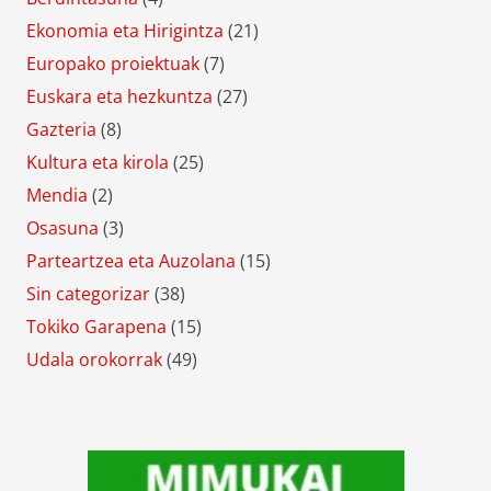
Ekonomia eta Hirigintza
(21)
Europako proiektuak
(7)
Euskara eta hezkuntza
(27)
Gazteria
(8)
Kultura eta kirola
(25)
Mendia
(2)
Osasuna
(3)
Parteartzea eta Auzolana
(15)
Sin categorizar
(38)
Tokiko Garapena
(15)
Udala orokorrak
(49)