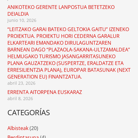
ANIKOTEKO GERENTE LANPOSTUA BETETZEKO
DEIALDIA
junio 10, 2026
“LEITZAKO GARAI BATEKO GELTOKIA GAITU” IZENEKO
PROIEKTUA. PROIEKTU HORI CEDERNA GARALUR
ELKARTEARI EMANDAKO DIRULAGUNTZAREN
BARNEAN DAGO “PLAZAOLA-SAKANA-ULTZAMALDEA”
HELMUGAKO TURISMO JASANGARRITASUNEKO
PLANA GAUZATZEKO (SUSPERTZE, ERALDATZE ETA
ERRESILIENTZIA PLANA), EUROPAR BATASUNAK (NEXT
GENERATION EU) FINANTZATUA.
abril 23, 2026
ERRENTA AITORPENA EUSKARAZ
abril 8, 2026
CATEGORÍAS
Albisteak
(20)
Berdintasuna
(4)