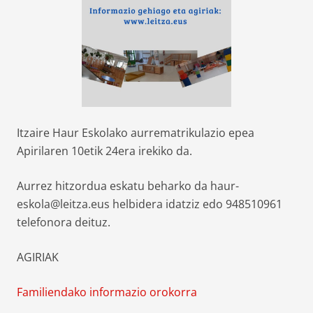
Itzaire Haur Eskolako aurrematrikulazio epea
Apirilaren 10etik 24era irekiko da.
Aurrez hitzordua eskatu beharko da haur-
eskola@leitza.eus helbidera idatziz edo 948510961
telefonora deituz.
AGIRIAK
Familiendako informazio orokorra