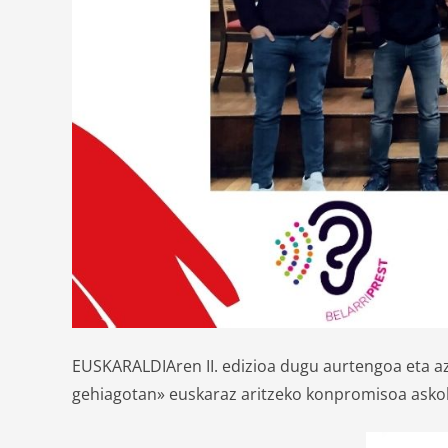
EUSKARALDIAren II. edizioa dugu aurtengoa eta a
gehiagotan» euskaraz aritzeko konpromisoa asko