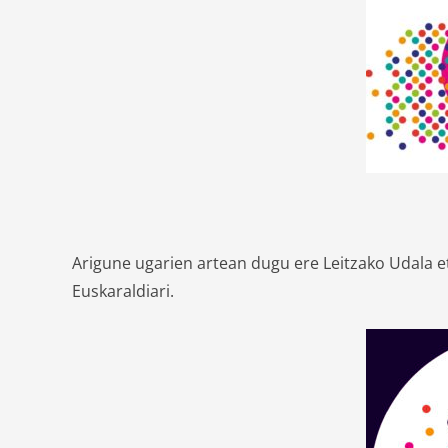
Arigune ugarien artean dugu ere Leitzako Udala et
Euskaraldiari.