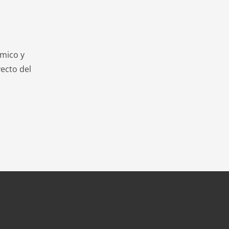
mico y
ecto del