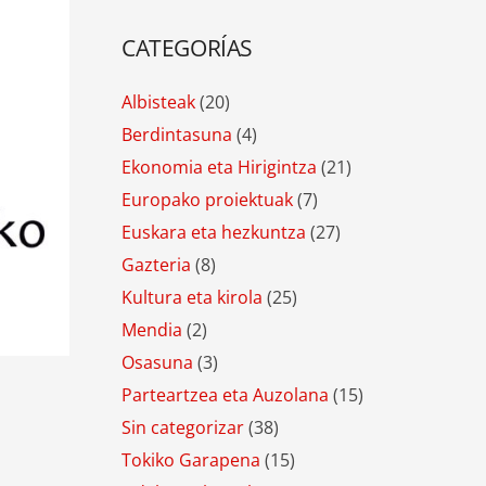
CATEGORÍAS
Albisteak
(20)
Berdintasuna
(4)
Ekonomia eta Hirigintza
(21)
Europako proiektuak
(7)
Euskara eta hezkuntza
(27)
Gazteria
(8)
Kultura eta kirola
(25)
Mendia
(2)
Osasuna
(3)
Parteartzea eta Auzolana
(15)
Sin categorizar
(38)
Tokiko Garapena
(15)