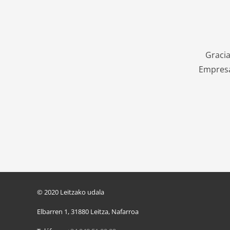
Graci
Empresa
© 2020 Leitzako udala
Elbarren 1, 31880 Leitza, Nafarroa