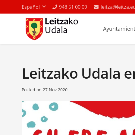
Español
948 51 00 09
leitza@leitza.e
Ayuntamien
Leitzako Udala 
Posted on
27 Nov 2020