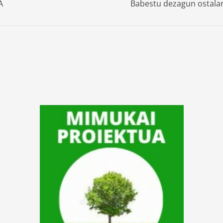
A
Babestu dezagun ostalar