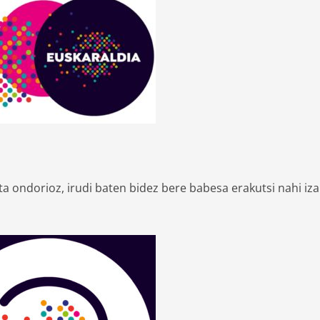
a ondorioz, irudi baten bidez bere babesa erakutsi nahi iza