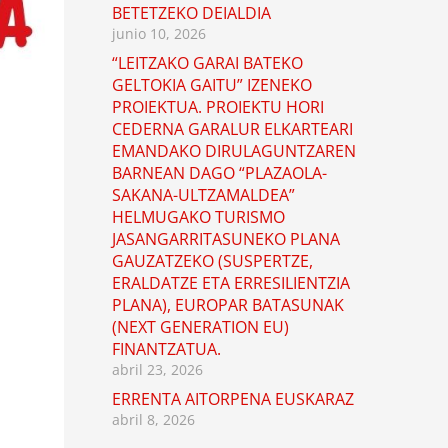
BETETZEKO DEIALDIA
junio 10, 2026
“LEITZAKO GARAI BATEKO
GELTOKIA GAITU” IZENEKO
PROIEKTUA. PROIEKTU HORI
CEDERNA GARALUR ELKARTEARI
EMANDAKO DIRULAGUNTZAREN
BARNEAN DAGO “PLAZAOLA-
SAKANA-ULTZAMALDEA”
HELMUGAKO TURISMO
JASANGARRITASUNEKO PLANA
GAUZATZEKO (SUSPERTZE,
ERALDATZE ETA ERRESILIENTZIA
PLANA), EUROPAR BATASUNAK
(NEXT GENERATION EU)
FINANTZATUA.
abril 23, 2026
ERRENTA AITORPENA EUSKARAZ
abril 8, 2026