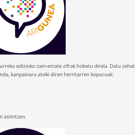
aurreko edizioko izen-emate zifrak hobetu direla. Datu zeha
nda, kanpainara atxiki diren herritarren kopuruak:
n astintzen.