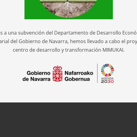
as a una subvención del Departamento de Desarrollo Econó
rial del Gobierno de Navarra, hemos llevado a cabo el proy
centro de desarrollo y transformación MIMUKAI.