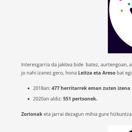
Interesgarria da jakitea bide batez, aurtengoan, 
jo nahi izanez gero, hona
Leitza eta Areso
bat egi
2018an:
477 herritarrek eman zuten izena
2020an aldiz:
551 pertsonek.
Zorionak
eta jarrai dezagun mihia gure hizkuntza