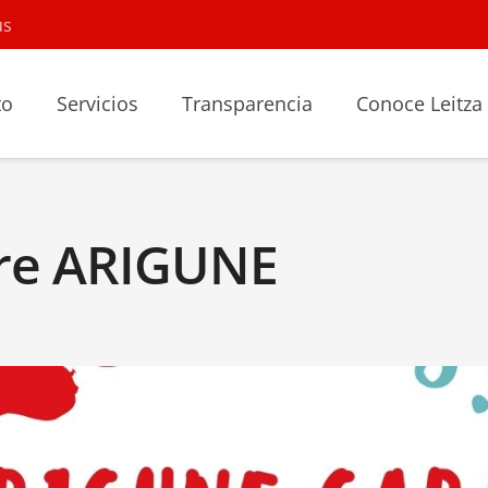
us
to
Servicios
Transparencia
Conoce Leitza
ere ARIGUNE