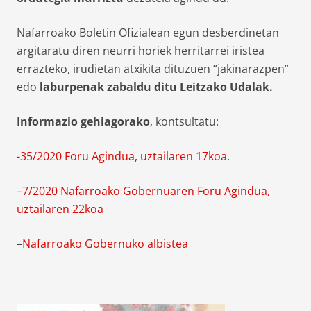
Nafarroako Boletin Ofizialean egun desberdinetan
argitaratu diren neurri horiek herritarrei iristea
errazteko, irudietan atxikita dituzuen “jakinarazpen”
edo
laburpenak zabaldu ditu Leitzako U
dalak.
Informazio gehiagorako
, kontsultatu:
-35/2020 Foru Agindua, uztailaren 17koa
.
–
7/2020 Nafarroako Gobernuaren Foru Agindua,
uztailaren 22koa
–
Nafarroako Gobernuko albistea