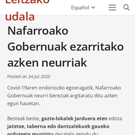
Español
udala
Nafarroako
Gobernuak ezarritako
azken neurriak
Posted on
24 Jul 2020
Covid-19aren ondoriozko egoeragatik, Nafarroako
Gobernuak neurri bereziak argitaratu ditu azken
egun hauetan.
Besteak beste,
gazte-lokalek jarduera eten
edota
jatetxe, taberna edo dantzalekuek gaueko
ordutegia murriztu
dezatela agindu du.