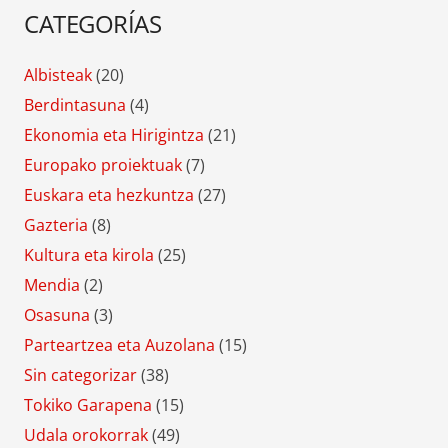
CATEGORÍAS
Albisteak
(20)
Berdintasuna
(4)
Ekonomia eta Hirigintza
(21)
Europako proiektuak
(7)
Euskara eta hezkuntza
(27)
Gazteria
(8)
Kultura eta kirola
(25)
Mendia
(2)
Osasuna
(3)
Parteartzea eta Auzolana
(15)
Sin categorizar
(38)
Tokiko Garapena
(15)
Udala orokorrak
(49)