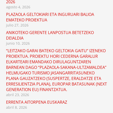
2026
agosto 4, 2026
PLAZAOLA GELTOKIARI ETA INGURUARI BALIOA
EMATEKO PROIEKTUA
julio 27, 2026
ANIKOTEKO GERENTE LANPOSTUA BETETZEKO
DEIALDIA
junio 10, 2026
“LEITZAKO GARAI BATEKO GELTOKIA GAITU” IZENEKO
PROIEKTUA. PROIEKTU HORI CEDERNA GARALUR
ELKARTEARI EMANDAKO DIRULAGUNTZAREN
BARNEAN DAGO “PLAZAOLA-SAKANA-ULTZAMALDEA”
HELMUGAKO TURISMO JASANGARRITASUNEKO
PLANA GAUZATZEKO (SUSPERTZE, ERALDATZE ETA
ERRESILIENTZIA PLANA), EUROPAR BATASUNAK (NEXT
GENERATION EU) FINANTZATUA.
abril 23, 2026
ERRENTA AITORPENA EUSKARAZ
abril 8, 2026