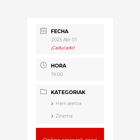
FECHA
2023 Abr 01
¡Caducado!
HORA
19:00
KATEGORIAK
Herri aretoa
Zinema