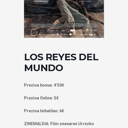
LOS REYES DEL
MUNDO
Prezioa bonua: 4’50€
Prezioa Online: 5€
Prezioa leihatilan: 6€
ZINEMALDIA: Film onenaren Urrezko