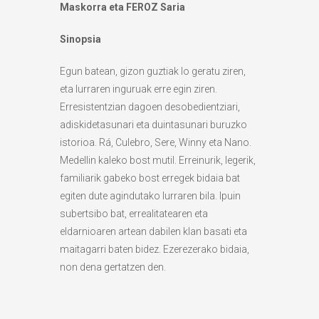
Maskorra eta FEROZ Saria
Sinopsia
Egun batean, gizon guztiak lo geratu ziren,
eta lurraren inguruak erre egin ziren.
Erresistentzian dagoen desobedientziari,
adiskidetasunari eta duintasunari buruzko
istorioa. Rá, Culebro, Sere, Winny eta Nano.
Medellin kaleko bost mutil. Erreinurik, legerik,
familiarik gabeko bost erregek bidaia bat
egiten dute agindutako lurraren bila. Ipuin
subertsibo bat, errealitatearen eta
eldarnioaren artean dabilen klan basati eta
maitagarri baten bidez. Ezerezerako bidaia,
non dena gertatzen den.