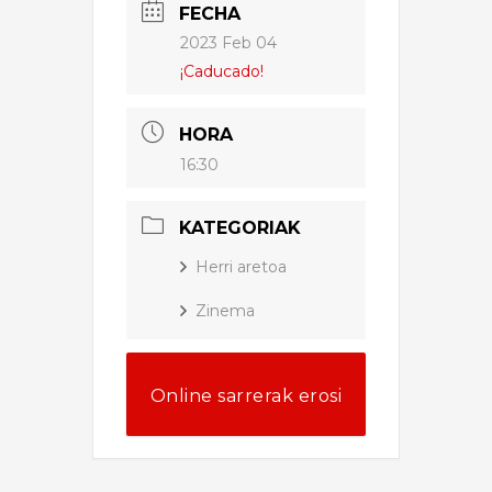
FECHA
2023 Feb 04
¡Caducado!
HORA
16:30
KATEGORIAK
Herri aretoa
Zinema
Online sarrerak erosi