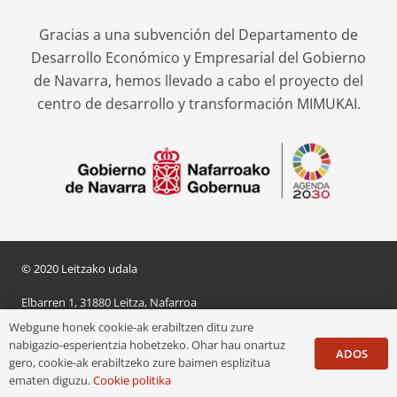
Gracias a una subvención del Departamento de
Desarrollo Económico y Empresarial del Gobierno
de Navarra, hemos llevado a cabo el proyecto del
centro de desarrollo y transformación MIMUKAI.
© 2020 Leitzako udala
Elbarren 1, 31880 Leitza, Nafarroa
Webgune honek cookie-ak erabiltzen ditu zure
Teléfono:
+34 948 51 00 09
nabigazio-esperientzia hobetzeko. Ohar hau onartuz
ADOS
gero, cookie-ak erabiltzeko zure baimen esplizitua
Política de privacidad
/
Aviso legal
/
Política de Cookies
ematen diguzu.
Cookie politika