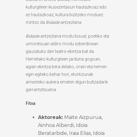
kulturgileen ikusezintasun hautazkoaz edo
ez hautazkoaz, kultura bizitzeko moduez
mintzo da
Bidaide
antzezlana.
Bidaide
antzezlana modu bisual, poetiko eta
umoretsuan aldiro modu ezberdinean
gauzatuko den teatro-ekintza bat da.
Herrietako kulturgileen jarduna gogoan,
agian ekintza bera delako, orain eta hemen
egin-egiteko behar hori, etorkizunak
amesteko aukera ematen digun bultzadarik
garrantzitsuena.
Fitxa
Aktoreak:
Maite Aizpurua,
Ainhoa Alberdi, Idoia
Beratarbide, Iraia Elias, Idoia