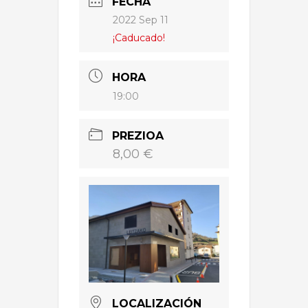
FECHA
2022 Sep 11
¡Caducado!
HORA
19:00
PREZIOA
8,00 €
LOCALIZACIÓN