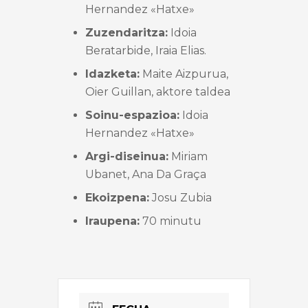
Hernandez «Hatxe»
Zuzendaritza:
Idoia
Beratarbide, Iraia Elias.
Idazketa:
Maite Aizpurua,
Oier Guillan, aktore taldea
Soinu-espazioa:
Idoia
Hernandez «Hatxe»
Argi-diseinua:
Miriam
Ubanet, Ana Da Graça
Ekoizpena:
Josu Zubia
Iraupena:
70 minutu