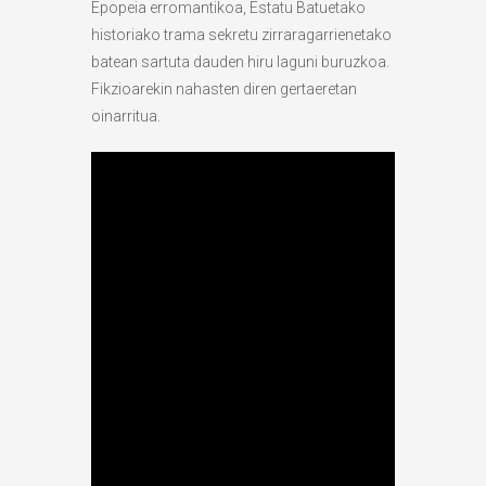
Epopeia erromantikoa, Estatu Batuetako
historiako trama sekretu zirraragarrienetako
batean sartuta dauden hiru laguni buruzkoa.
Fikzioarekin nahasten diren gertaeretan
oinarritua.